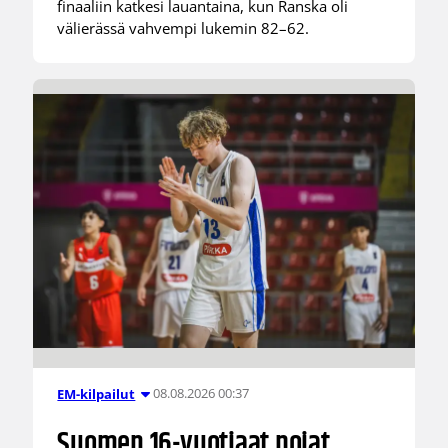
finaaliin katkesi lauantaina, kun Ranska oli
välierässä vahvempi lukemin 82–62.
08.08.2026 00:37
EM-kilpailut
Suomen 16-vuotiaat pojat