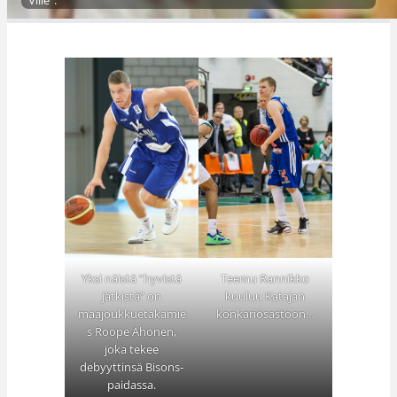
Ville”.
Teemu Rannikko
Yksi näistä ”hyvistä
kuuluu Katajan
jätkistä” on
konkariosastoon…
maajoukkuetakamie
s Roope Ahonen,
joka tekee
debyyttinsä Bisons-
paidassa.