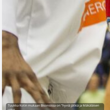
Tuukka Kotin mukaan Bisonsissa on ”hyviä jätkiä ja Mäkäläisen