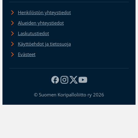
Henkilöstön yhteystiedot
Alueiden yhteystiedot
Laskutustiedot
Käyttöehdot ja tietosuoja
Evästeet
© Suomen Koripalloliitto ry 2026