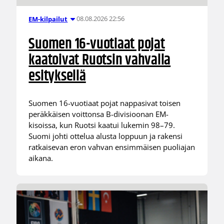
08.08.2026 22:56
EM-kilpailut
Suomen 16-vuotiaat pojat
kaatoivat Ruotsin vahvalla
esityksellä
Suomen 16-vuotiaat pojat nappasivat toisen
peräkkäisen voittonsa B-divisioonan EM-
kisoissa, kun Ruotsi kaatui lukemin 98–79.
Suomi johti ottelua alusta loppuun ja rakensi
ratkaisevan eron vahvan ensimmäisen puoliajan
aikana.