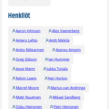
Henkilöt
Aaron Johnson
Alex Vaenerberg
Antero Lehto
Antti Nikkilä
Antto Nikkarinen
Asenso Ampim
Greg Gibson
Ian Hummer
Jesse Niemi
Jukka Toijala
Kelvin Lewis
Ken Horton
Marcel Moore
Marius van Andringa
Matti Nuutinen
Mikael Sandberg
Osku Heinonen
Petri Heinonen