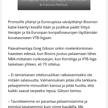
& Francois Perthuis.
Pronssille yltänyt ja Eurocupissa säväytttänyt Bisonsin
katse kääntyi kesällä itään ja joukkue päätti liittyä
Venäjän ja Itä-Euroopan koripalloseurojen täyttämään
kovatasoiseen VTB-liigaan.
Päävalmentaja Greg Gibson onkin mielenkiintoisen
haasteen edessä, kun Bisons joutuu pelaamaan lähes
NBA-mittaisen runkosarjan, kun Korisliiga ja VTB-liiga
lasketaan yhteen, eli 70 ottelua.
– Ei tämänlaisen otteluruuhkan ratkaisemiseksi ole
mitään salaisuutta. Valmennuksen pitää olla tarkkana
pelaajiemme minuuttien kanssa ja pitää huolta, että
kaikki saavat tarpeeksi lepoa, Gibson kertoo.
– Tavoitteemme on parantaa pelaamistamme ja
esiintyä tasaisemmin kuin viime kaudella. Me