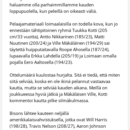
haluamme olla parhaimmillamme kauden
loppupuolella, kun peleillä on oikeasti väliä.
Pelaajamateriaali loimaalaisilla on todella kova, kun jo
ennestään tähtipitoinen ryhmä Tuukka Kotti (205
cm/33 vuotta), Antto Nikkarinen (185/23), Matti
Nuutinen (200/24) ja Ville Mäkäläinen (194/29) sai
täytettä huipputaitavalla Roope Ahosella (187/24),
lupaavalla Erkka Lahdella (205/19) ja Loimaan omalla
pojalla Eero Aaltosella (194/23).
Ottelumäärä kuulostaa hurjalta. Sitä ei tiedä, että miten
siitä selviää, koska en ole ikinä pelannut vastaavaa
kautta, mutta se selviää kauden aikana. Meillä on
joukkueessa hyviä jätkiä ja Mäkäläisen Ville, Kotti
kommentoi kautta pilke silmäkulmassa.
Bisons lähtee kauteen neljällä
amerikkalaisvahvistuksella, jotka ovat Will Harris
(198/28), Travis Nelson (208/27), Aaron Johnson