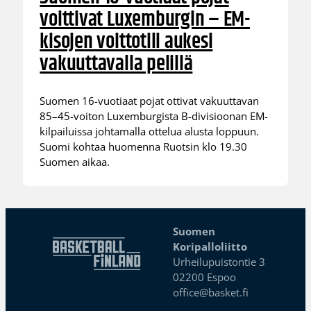
voittivat Luxemburgin – EM-
kisojen voittotili aukesi
vakuuttavalla pelillä
Suomen 16-vuotiaat pojat ottivat vakuuttavan
85–45-voiton Luxemburgista B-divisioonan EM-
kilpailuissa johtamalla ottelua alusta loppuun.
Suomi kohtaa huomenna Ruotsin klo 19.30
Suomen aikaa.
Suomen
Koripalloliitto
Urheilupuistontie 3
02200 Espoo
office@basket.fi