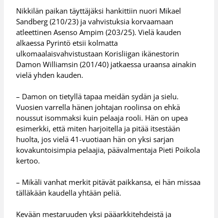
Nikkilän paikan täyttäjäksi hankittiin nuori Mikael
Sandberg (210/23) ja vahvistuksia korvaamaan
atleettinen Asenso Ampim (203/25). Vielä kauden
alkaessa Pyrintö etsii kolmatta
ulkomaalaisvahvistustaan Korisliigan ikänestorin
Damon Williamsin (201/40) jatkaessa uraansa ainakin
vielä yhden kauden.
– Damon on tietyllä tapaa meidän sydän ja sielu.
Vuosien varrella hänen johtajan roolinsa on ehkä
noussut isommaksi kuin pelaaja rooli. Hän on upea
esimerkki, että miten harjoitella ja pitää itsestään
huolta, jos vielä 41-vuotiaan hän on yksi sarjan
kovakuntoisimpia pelaajia, päävalmentaja Pieti Poikola
kertoo.
– Mikäli vanhat merkit pitävät paikkansa, ei hän missaa
tälläkään kaudella yhtään peliä.
Kevään mestaruuden yksi pääarkkitehdeistä ja