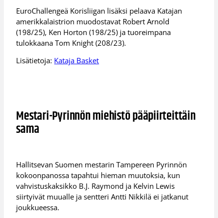
EuroChallengeä Korisliigan lisäksi pelaava Katajan
amerikkalaistrion muodostavat Robert Arnold
(198/25), Ken Horton (198/25) ja tuoreimpana
tulokkaana Tom Knight (208/23).
Lisätietoja:
Kataja Basket
Mestari-Pyrinnön miehistö pääpiirteittäin
sama
Hallitsevan Suomen mestarin Tampereen Pyrinnön
kokoonpanossa tapahtui hieman muutoksia, kun
vahvistuskaksikko B.J. Raymond ja Kelvin Lewis
siirtyivät muualle ja sentteri Antti Nikkilä ei jatkanut
joukkueessa.