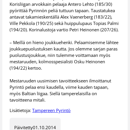
Korisliigan arvokkain pelaaja Antero Lehto (185/30)
pyörittää Pyrinnön peliä tuttuun tapaan. Taustatukea
antavat takamieskentällä Alex Vaenerberg (183/22),
Ville Pekkola (190/25) sekä huippulupaus Topias Palmi
(194/20). Korinalustoja vartio Petri Heinonen (207/26).
– Meillä on hieno joukkuehenki. Pelaamisemme lähtee
joukkuepuolustuksen kautta. Jos olemme sarjan paras
puolustusjoukkue, niin tulemme voittamaan myös
mestaruuden, kolmosspesialisti Osku Heinonen
(194/22) kertoo.
Mestaruuden uusimisen tavoitteekseen ilmoittanut
Pyrintö pelaa ensi kaudella, viime kauden tapaan,
myös Baltian liigaa. Siellä tamperelaisilla on
tavoitteena mitali.
Lisätietoja:
Tampereen Pyrintö
Päivitetty
01.10.2014