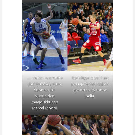
…. mutta nuoruutta
Korisliigan arvokkain
joukkueeseen tuo
pelaaja Antero Lehto
Suomen 20-
pyörittää Pyrinnön
vuotiaiden
peliä.
maajoukkueen
Marcel Moore.