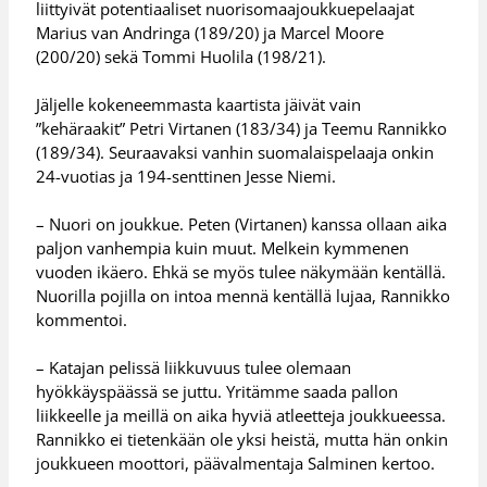
liittyivät potentiaaliset nuorisomaajoukkuepelaajat
Marius van Andringa (189/20) ja Marcel Moore
(200/20) sekä Tommi Huolila (198/21).
Jäljelle kokeneemmasta kaartista jäivät vain
”kehäraakit” Petri Virtanen (183/34) ja Teemu Rannikko
(189/34). Seuraavaksi vanhin suomalaispelaaja onkin
24-vuotias ja 194-senttinen Jesse Niemi.
– Nuori on joukkue. Peten (Virtanen) kanssa ollaan aika
paljon vanhempia kuin muut. Melkein kymmenen
vuoden ikäero. Ehkä se myös tulee näkymään kentällä.
Nuorilla pojilla on intoa mennä kentällä lujaa, Rannikko
kommentoi.
– Katajan pelissä liikkuvuus tulee olemaan
hyökkäyspäässä se juttu. Yritämme saada pallon
liikkeelle ja meillä on aika hyviä atleetteja joukkueessa.
Rannikko ei tietenkään ole yksi heistä, mutta hän onkin
joukkueen moottori, päävalmentaja Salminen kertoo.