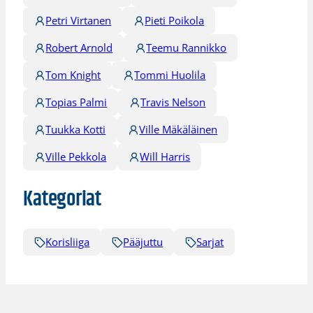
Petri Virtanen
Pieti Poikola
Robert Arnold
Teemu Rannikko
Tom Knight
Tommi Huolila
Topias Palmi
Travis Nelson
Tuukka Kotti
Ville Mäkäläinen
Ville Pekkola
Will Harris
Kategoriat
Korisliiga
Pääjuttu
Sarjat