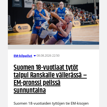
08.08.2026 22:50
EM-kilpailut
Suomen 18-vuotiaat tytöt
taipui Ranskalle välierässä –
EM-pronssi pelissä
sunnuntaina
Suomen 18-vuotiaiden tyttöjen tie EM-kisojen