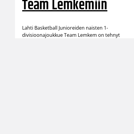
Team Lemkemiin
Lahti Basketball Junioreiden naisten 1-
divisioonajoukkue Team Lemkem on tehnyt
yksivuotiset sopimukset Soma Rashidin, Silja
Ruutiaisen ja Pinja Leppäsen kanssa.