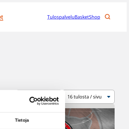
et
Tulospalvelu
BasketShop
Järjestys
Sivukoko
Tietoja