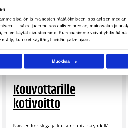
itä
mme sisällön ja mainosten räätälöimiseen, sosiaalisen median
iseen. Lisäksi jaamme sosiaalisen median, mainosalan ja analy
, miten käytät sivustoamme. Kumppanimme voivat yhdistää näitä t
n kerätty, kun olet käyttänyt heidän palvelujaan.
Muokkaa
16.10.2022 19:01
Naisten Korisliiga
Kouvottarille
kotivoitto
Naisten Korisliiga jatkui sunnuntaina yhdellä