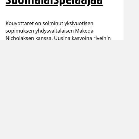
Kouvottaret on solminut yksivuotisen
sopimuksen yhdysvaltalaisen Makeda
Nicholaksen kanssa. Uusina kasvoina riveihin
liittyy Claudia Kärnä sekä Essia Hurme. Viime
kauden joukkueesta Pinja Leppänen jatkaa
Kouvottarissa.