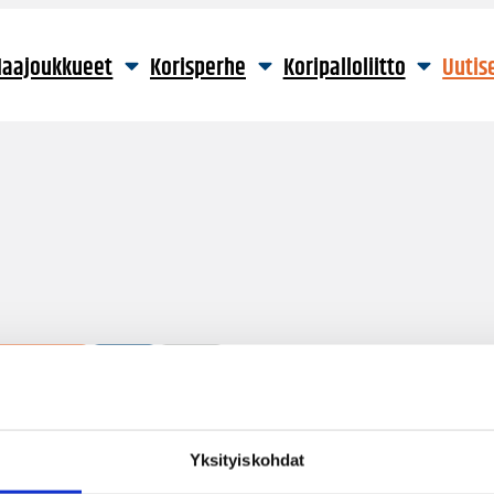
aajoukkueet
Korisperhe
Koripalloliitto
Uutis
4 hakutulosta
Yksityiskohdat