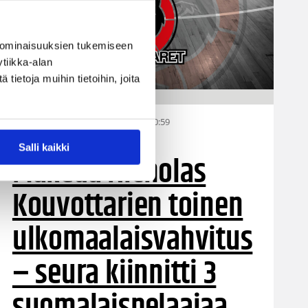
 ominaisuuksien tukemiseen
tiikka-alan
ietoja muihin tietoihin, joita
11.08.2022 10:59
Naisten Korisliiga
Salli kaikki
Makeda Nicholas
Kouvottarien toinen
ulkomaalaisvahvitus
– seura kiinnitti 3
suomalaispelaajaa