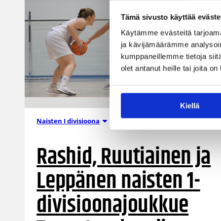
Tämä sivusto käyttää eväste
Käytämme evästeitä tarjoama
ja kävijämäärämme analysoim
kumppaneillemme tietoja siitä
olet antanut heille tai joita o
Kiellä
15.08.2024 17:19
Naisten I divisioona
Rashid, Ruutiainen ja
Leppänen naisten 1-
divisioonajoukkue