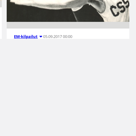
05.09.2017 00:00
EM-kilpailut
Historiakatsaus:
Jatkopelit
varmistivat
Suomelle
historiallisen
sijoituksen