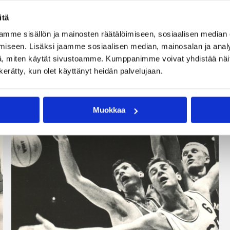
itä
mme sisällön ja mainosten räätälöimiseen, sosiaalisen median
iseen. Lisäksi jaamme sosiaalisen median, mainosalan ja analy
, miten käytät sivustoamme. Kumppanimme voivat yhdistää näitä t
n kerätty, kun olet käyttänyt heidän palvelujaan.
Muokkaa