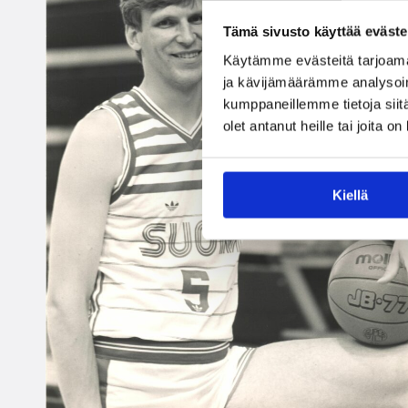
Tämä sivusto käyttää eväste
Käytämme evästeitä tarjoama
ja kävijämäärämme analysoim
kumppaneillemme tietoja siitä
olet antanut heille tai joita o
Kiellä