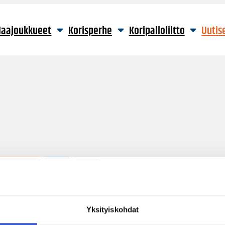
aajoukkueet
Korisperhe
Koripalloliitto
Uutis
2 hakutulosta
Yksityiskohdat