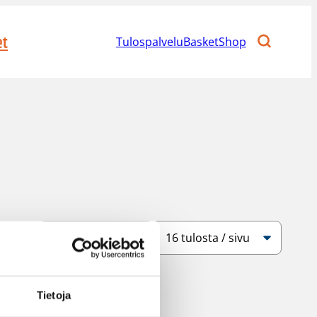
et
Tulospalvelu
BasketShop
Järjestys
Sivukoko
Tietoja