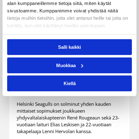
alan kumppaneillemme tietoja siitä, miten käytät
sivustoamme. Kumppanimme voivat yhdistää näitä
tietoja muihin tietoihin, joita olet antanut heille tai joita on
kerätty, kun olet käyttänyt heidän palvelujaan.
Salli kaikki
30.07.2025 15:51
Korisliiga
Viisinkertainen Korisliiga-
Muokkaa
mestari kapteeni Rougeau
jatkaa Seagullsissa
Kiellä
Helsinki Seagulls on solminut yhden kauden
mittaiset sopimukset joukkueen
yhdyvaltalaiskapteenin René Rougeaun sekä 23-
vuotiaan laituri Elias Leskisen ja 22-vuotiaan
takapelaaja Lenni Hervolan kanssa.