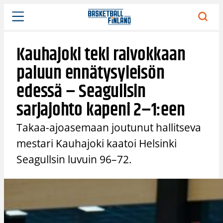
Siirry
sisältöön
Kauhajoki teki raivokkaan
paluun ennätysyleisön
edessä – Seagullsin
sarjajohto kapeni 2–1:een
Takaa-ajoasemaan joutunut hallitseva
mestari Kauhajoki kaatoi Helsinki
Seagullsin luvuin 96–72.