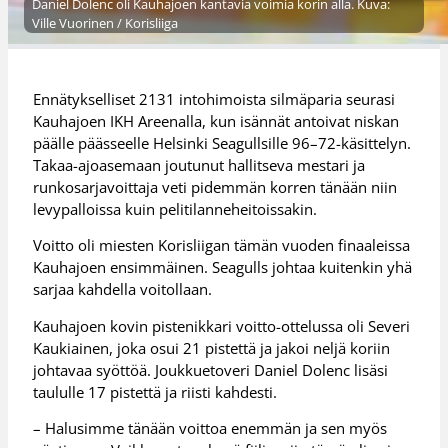
Daniel Dolenc oli Kauhajoen kantavia voimia korin alla. Kuva:
Ville Vuorinen / Korisliiga
Ennätykselliset 2131 intohimoista silmäparia seurasi
Kauhajoen IKH Areenalla, kun isännät antoivat niskan
päälle päässeelle Helsinki Seagullsille 96–72-käsittelyn.
Takaa-ajoasemaan joutunut hallitseva mestari ja
runkosarjavoittaja veti pidemmän korren tänään niin
levypalloissa kuin pelitilanneheitoissakin.
Voitto oli miesten Korisliigan tämän vuoden finaaleissa
Kauhajoen ensimmäinen. Seagulls johtaa kuitenkin yhä
sarjaa kahdella voitollaan.
Kauhajoen kovin pistenikkari voitto-ottelussa oli Severi
Kaukiainen, joka osui 21 pistettä ja jakoi neljä koriin
johtavaa syöttöä. Joukkuetoveri Daniel Dolenc lisäsi
taululle 17 pistettä ja riisti kahdesti.
– Halusimme tänään voittoa enemmän ja sen myös