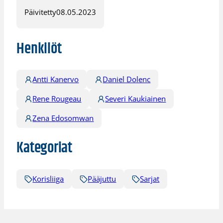
Päivitetty
08.05.2023
Henkilöt
Antti Kanervo
Daniel Dolenc
Rene Rougeau
Severi Kaukiainen
Zena Edosomwan
Kategoriat
Korisliiga
Pääjuttu
Sarjat