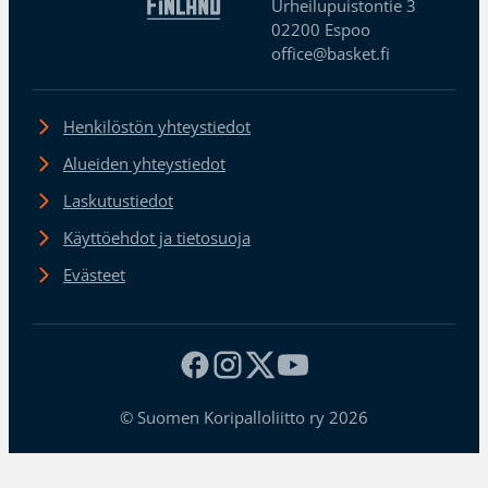
Urheilupuistontie 3
02200 Espoo
office@basket.fi
Henkilöstön yhteystiedot
Alueiden yhteystiedot
Laskutustiedot
Käyttöehdot ja tietosuoja
Evästeet
© Suomen Koripalloliitto ry 2026