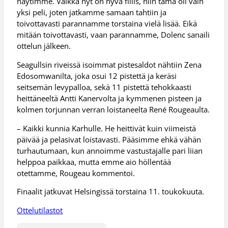
näytimme. Vaikka nyt on hyvä fiilis, niin tämä oli vain
yksi peli, joten jatkamme samaan tahtiin ja
toivottavasti parannamme torstaina vielä lisää. Eikä
mitään toivottavasti, vaan parannamme, Dolenc sanaili
ottelun jälkeen.
Seagullsin riveissä isoimmat pistesaldot nähtiin Zena
Edosomwanilta, joka osui 12 pistettä ja keräsi
seitsemän levypalloa, sekä 11 pistettä tehokkaasti
heittäneeltä Antti Kanervolta ja kymmenen pisteen ja
kolmen torjunnan verran loistaneelta René Rougeaulta.
– Kaikki kunnia Karhulle. He heittivät kuin viimeistä
päivää ja pelasivat loistavasti. Pääsimme ehkä vähän
turhautumaan, kun annoimme vastustajalle pari liian
helppoa paikkaa, mutta emme aio höllentää
otettamme, Rougeau kommentoi.
Finaalit jatkuvat Helsingissä torstaina 11. toukokuuta.
Ottelutilastot