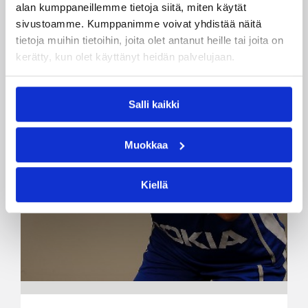
alan kumppaneillemme tietoja siitä, miten käytät
sivustoamme. Kumppanimme voivat yhdistää näitä
tietoja muihin tietoihin, joita olet antanut heille tai joita on
kerätty, kun olet käyttänyt heidän palvelujaan.
Salli kaikki
Muokkaa
Kiellä