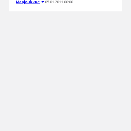
05.01.2011 00:00
Maajoukkue
16-vuotiaat kurittivat Ruotsia
Baltic Sea Cupissa
Suomen alle 16-vuotiaiden poikien ja tyttöjen
maajoukkueet päättivät Baltic Sea Cup -
turnauksen voitokkaasti Ruotsin kustannuksella.
16-vuotiaat tytöt kurittivat Ruotsia
murskalukemin 79-47 (33-19) ja 16-vuotiaat
pojat varmistivat voitollisen kokonaissaldon 73-
54 (47-33)-voitollaan.