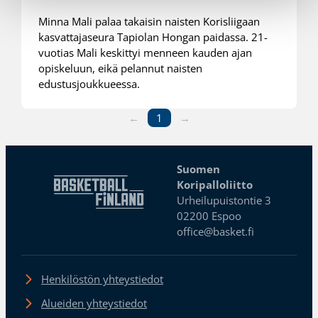
Minna Mali palaa takaisin naisten Korisliigaan
kasvattajaseura Tapiolan Hongan paidassa. 21-
vuotias Mali keskittyi menneen kauden ajan
opiskeluun, eikä pelannut naisten
edustusjoukkueessa.
←
1
→
Suomen
Koripalloliitto
Urheilupuistontie 3
02200 Espoo
office@basket.fi
Henkilöstön yhteystiedot
Alueiden yhteystiedot