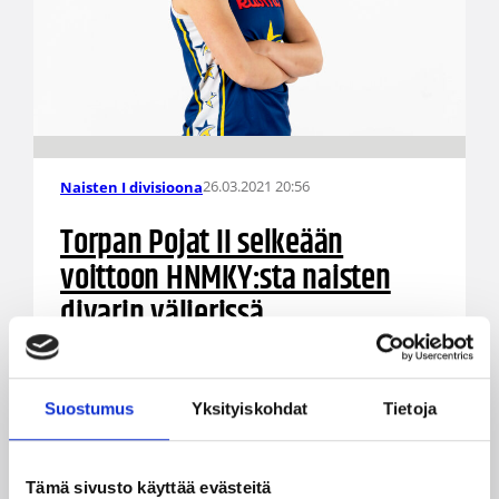
26.03.2021 20:56
Naisten I divisioona
Torpan Pojat II selkeään
voittoon HNMKY:sta naisten
divarin välierissä
Töölön Kisahallissa käynnistyi myös toinen
naisten divisioonan välieräpareista, kun Torpan
Suostumus
Yksityiskohdat
Tietoja
Pojat II voitti selkeästi 85-43 (44-22) Helsingin
NMKY:n. Ottelussa loisti Meri Kanerva, joka
upotti 21 pistettä.
Tämä sivusto käyttää evästeitä