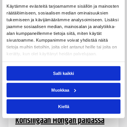
Käytämme evästeitä tarjoamamme sisällön ja mainosten
räätälöimiseen, sosiaalisen median ominaisuuksien
tukemiseen ja kävijämäärämme analysoimiseen. Lisäksi
jaamme sosiaalisen median, mainosalan ja analytiikka-
alan kumppaneillemme tietoja siitä, miten käytät
sivustoamme. Kumppanimme voivat yhdistää näitä
tietoja muihin tietoihin, joita olet antanut heille tai joita on
kerätty, kun olet käyttänyt heidän palvelujaan.
Salli kaikki
Muokkaa
12.09.2018 13:08
Naisten Korisliiga
Kiellä
Minna Mali palaa naisten
Korisliigaan Hongan paidassa