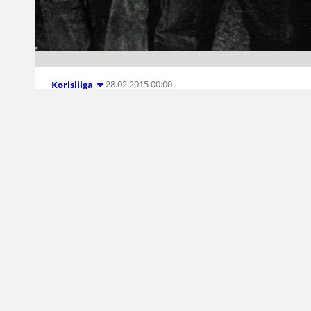
28.02.2015 00:00
Korisliiga
In memoriam:
Valmentajamme
Seppo Sonkeri
Kuluva viikko toi mukanaan koripalloperhettä
laajasti koskettaneen suru-uutisen, kun tieto
valmentaja Seppo Sonkerin poismenosta
saavutti korisväen. Viikon aikana lukuisissa