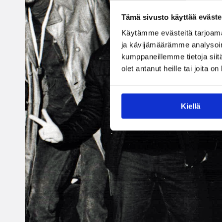
Tämä sivusto käyttää eväste
Käytämme evästeitä tarjoama
ja kävijämäärämme analysoim
kumppaneillemme tietoja siitä
olet antanut heille tai joita o
Kiellä