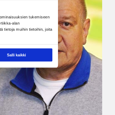
 ominaisuuksien tukemiseen
tiikka-alan
ietoja muihin tietoihin, joita
Salli kaikki