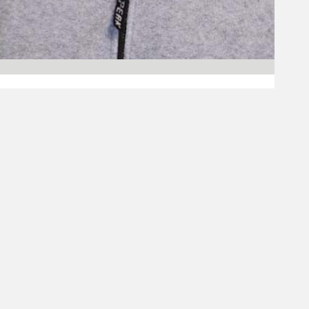
27.06.2008 00:00
Korisliiga
Jarmo Laitisen
Lappeenranta-
pestille varmistus
Pitkän päivätyön Tampereen Pyrinnön penkin
päässä tehnyt Jarmo Laitinen, 54, siirtyy
valmentamaan Korisliiga-joukkue