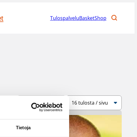
et
Tulospalvelu
BasketShop
Järjestys
Sivukoko
Tietoja