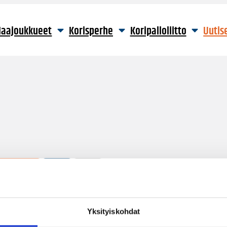
aajoukkueet
Korisperhe
Koripalloliitto
Uutis
27 hakutulosta
Yksityiskohdat