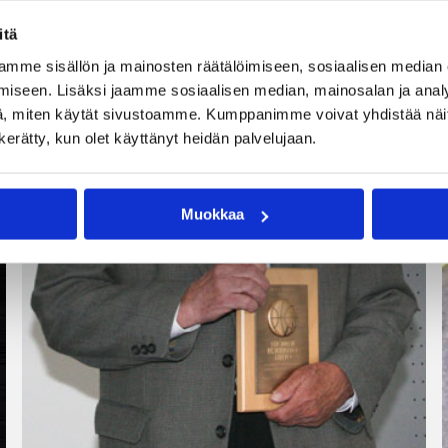
itä
mme sisällön ja mainosten räätälöimiseen, sosiaalisen median
iseen. Lisäksi jaamme sosiaalisen median, mainosalan ja analy
, miten käytät sivustoamme. Kumppanimme voivat yhdistää näitä t
n kerätty, kun olet käyttänyt heidän palvelujaan.
Muokkaa