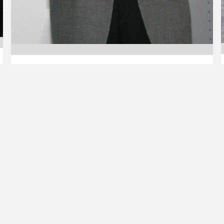
09.05.2011 00:00
Koripalloliitto
Koripalloliitto
myönsi Heikki
Tuomala -palkinnon
Tom Hynniselle
Suomen Koripalloliitto on myöntänyt Heikki