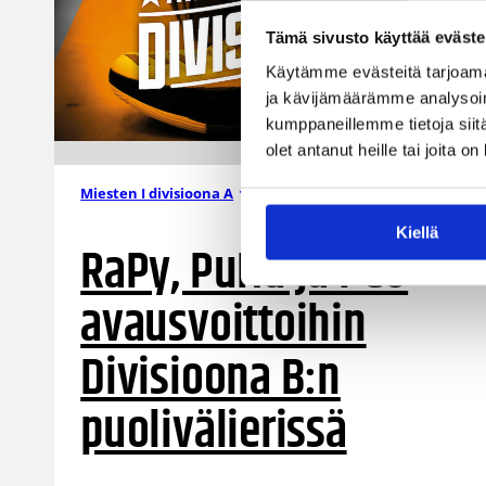
Tämä sivusto käyttää eväste
Käytämme evästeitä tarjoama
ja kävijämäärämme analysoim
kumppaneillemme tietoja siitä
olet antanut heille tai joita o
30.03.2022 21:46
Miesten I divisioona A
Kiellä
RaPy, PuHu ja PeU
avausvoittoihin
Divisioona B:n
puolivälierissä