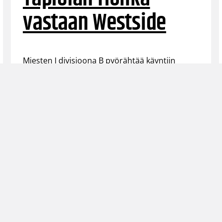
vastaan Westside
Miesten I divisioona B pyörähtää käyntiin
tänään klo 18.30, kun sarjan avausottelussa
kohtaavat Tapiolan Honka ja Westside.