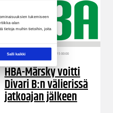
 ominaisuuksien tukemiseen
tiikka-alan
ietoja muihin tietoihin, joita
15.03.2015 00:00
Miesten I divisioona A
Salli kaikki
HBA-Märsky voitti
Divari B:n välierissä
jatkoajan jälkeen