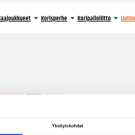
aajoukkueet
Korisperhe
Koripalloliitto
Uutis
9 hakutulosta
Yksityiskohdat