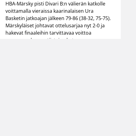
HBA-Märsky pisti Divari B:n välierän katkolle
voittamalla vieraissa kaarinalaisen Ura
Basketin jatkoajan jälkeen 79-86 (38-32, 75-75).
Märskyläiset johtavat ottelusarjaa nyt 2-0 ja
hakevat finaaleihin tarvittavaa voittoa
seuraavan kerran tiistaina kotonaan.