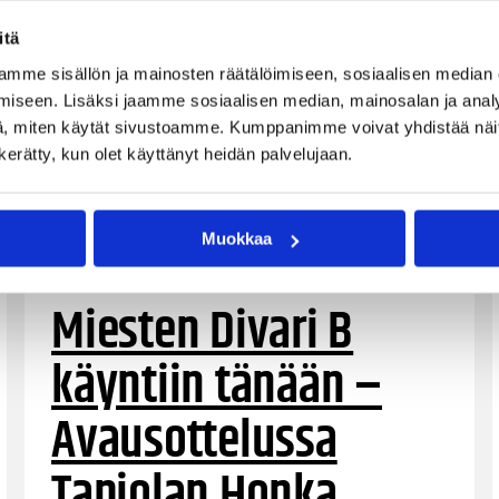
itä
mme sisällön ja mainosten räätälöimiseen, sosiaalisen median
iseen. Lisäksi jaamme sosiaalisen median, mainosalan ja analy
, miten käytät sivustoamme. Kumppanimme voivat yhdistää näitä t
n kerätty, kun olet käyttänyt heidän palvelujaan.
Muokkaa
03.10.2019 14:31
Miesten I divisioona B
Miesten Divari B
käyntiin tänään –
Avausottelussa
Tapiolan Honka