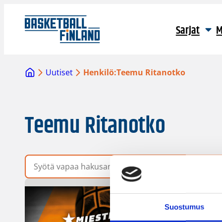
Sarjat
M
Uutiset
Henkilö:
Teemu Ritanotko
Teemu Ritanotko
Vapaa hakusana
Suostumus