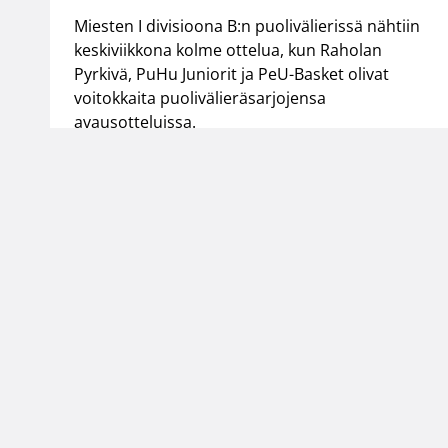
Miesten I divisioona B:n puolivälierissä nähtiin
keskiviikkona kolme ottelua, kun Raholan
Pyrkivä, PuHu Juniorit ja PeU-Basket olivat
voitokkaita puolivälieräsarjojensa
avausotteluissa.