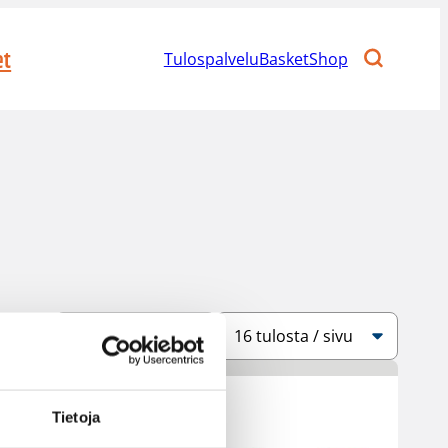
et
Tulospalvelu
BasketShop
Järjestys
Sivukoko
Tietoja