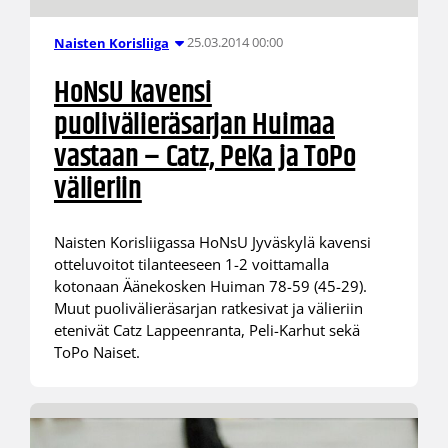
25.03.2014 00:00
Naisten Korisliiga
HoNsU kavensi
puolivälieräsarjan Huimaa
vastaan – Catz, PeKa ja ToPo
välieriin
Naisten Korisliigassa HoNsU Jyväskylä kavensi
otteluvoitot tilanteeseen 1-2 voittamalla
kotonaan Äänekosken Huiman 78-59 (45-29).
Muut puolivälieräsarjan ratkesivat ja välieriin
etenivät Catz Lappeenranta, Peli-Karhut sekä
ToPo Naiset.