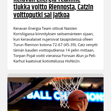
tiukka voitto Riennosta, Catzin
voittoputki sai jatkoa
Keravan Energia Team ottivat Naisten
Korisliigassa kiinnityksen seitsemänteen sijaan,
kun keravalaiset nujersivat tasapisteissä olleen
Turun Riennon kotona 72-67 (45-39). Catz venytti
tämän kauden voittoputkensa 14 pelin mittaan,
Torpan Pojat voitti vieraissa Forssan Alun ja Peli-
Karhut kaatoivat kotiottelussa HoNsUn.