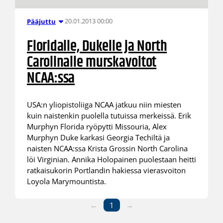
20.01.2013 00:00
Pääjuttu
Floridalle, Dukelle ja North
Carolinalle murskavoitot
NCAA:ssa
USA:n yliopistoliiga NCAA jatkuu niin miesten
kuin naistenkin puolella tutuissa merkeissä. Erik
Murphyn Florida ryöpytti Missouria, Alex
Murphyn Duke karkasi Georgia Techiltä ja
naisten NCAA:ssa Krista Grossin North Carolina
löi Virginian. Annika Holopainen puolestaan heitti
ratkaisukorin Portlandin hakiessa vierasvoiton
Loyola Marymountista.
←
1
→