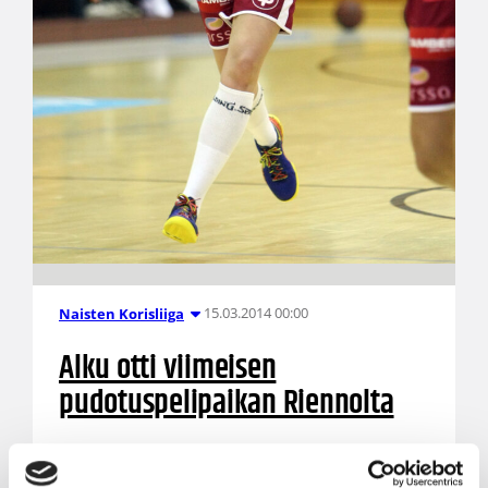
15.03.2014 00:00
Naisten Korisliiga
Alku otti viimeisen
pudotuspelipaikan Riennolta
Naisten Korisliigan viimeisellä kierroksella
Forssan Alku taisteli itselleen viimeisen