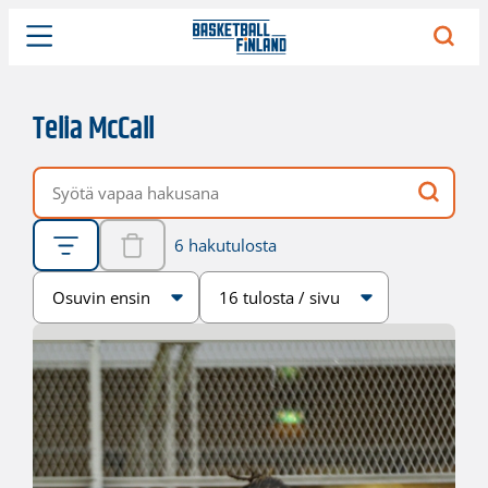
Telia McCall
Vapaa hakusana
6 hakutulosta
Järjestys
Sivukoko