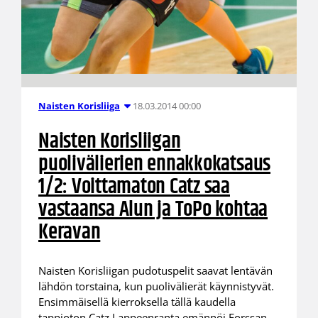
18.03.2014 00:00
Naisten Korisliiga
Naisten Korisliigan
puolivälierien ennakkokatsaus
1/2: Voittamaton Catz saa
vastaansa Alun ja ToPo kohtaa
Keravan
Naisten Korisliigan pudotuspelit saavat lentävän
lähdön torstaina, kun puolivälierät käynnistyvät.
Ensimmäisellä kierroksella tällä kaudella
tappioton Catz Lappeenranta emännöi Forssan