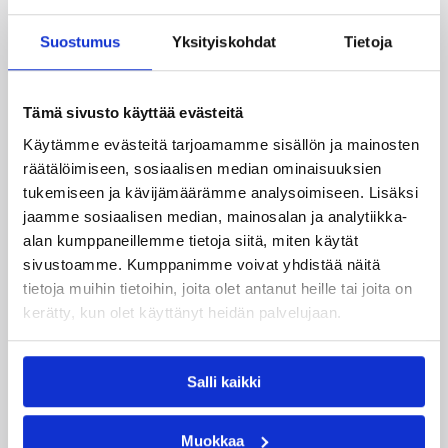
pudotuspelipaikan kaatamalla Turun Riennon
vieraissa 69-87 (33-43). Päätöskierroksen muissa
Suostumus
Yksityiskohdat
Tietoja
otteluissa pisteet veivät Äänekosken Huima, Peli-
Karhut ja ToPo.
Tämä sivusto käyttää evästeitä
Käytämme evästeitä tarjoamamme sisällön ja mainosten
räätälöimiseen, sosiaalisen median ominaisuuksien
tukemiseen ja kävijämäärämme analysoimiseen. Lisäksi
jaamme sosiaalisen median, mainosalan ja analytiikka-
alan kumppaneillemme tietoja siitä, miten käytät
sivustoamme. Kumppanimme voivat yhdistää näitä
tietoja muihin tietoihin, joita olet antanut heille tai joita on
kerätty, kun olet käyttänyt heidän palvelujaan.
Salli kaikki
Muokkaa