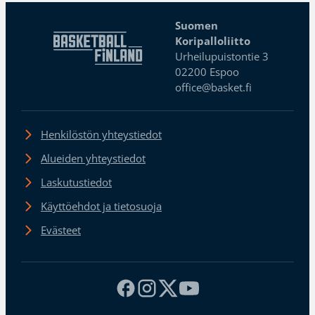
Suomen
Koripalloliitto
Urheilupuistontie 3
02200 Espoo
office@basket.fi
Henkilöstön yhteystiedot
Alueiden yhteystiedot
Laskutustiedot
Käyttöehdot ja tietosuoja
Evästeet