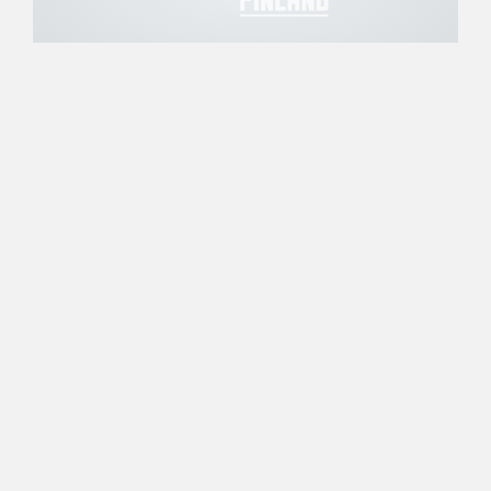
22.09.2006 00:00
Miesten I divisioona A
Divarijoukkueiden valmentajat
”piinapenkissä”
Kauhajoen Karhu ja Forssan Koripojat löytyvät
miesten I divisioonan sarjataulukon kärkisijoilta,
kun runkosarja päättyy 17.3.2007. Näin ainakin,
mikäli on uskominen divarijoukkueiden
valmentajien veikkauksia. Koris.net istutti
valmentajat ”piinapenkkiin” kysyäkseen 23.9.
käynnistyvän sarjan ennakkotunnelmista.