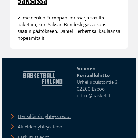
Saksassa
Viimeinenkin Euroopan korissarja saatiin
pakettiin, kun Saksan Bundesliigassa kausi
saatiin päätökseen. Daniel Herbert sai kaulaansa
hopeamitalit.
Suomen
Koripalloliitto
Urheilupuistontie 3
02200 Espoo
office@basket.fi
Henkilöstön yhteystiedot
Alueiden yhteystiedot
Laskutustiedot