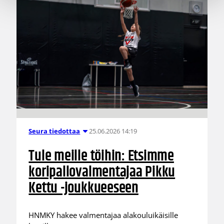
25.06.2026 14:19
Seura tiedottaa
Tule meille töihin: Etsimme
koripallovalmentajaa Pikku
Kettu -joukkueeseen
HNMKY hakee valmentajaa alakouluikäisille