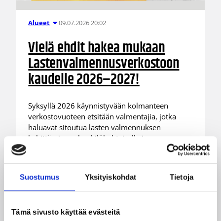
09.07.2026 20:02
Alueet
Vielä ehdit hakea mukaan
Lastenvalmennusverkostoon
kaudelle 2026–2027!
Syksyllä 2026 käynnistyvään kolmanteen
verkostovuoteen etsitään valmentajia, jotka
haluavat sitoutua lasten valmennuksen
kehittämiseen henkilökohtaisella ja oman
arkiympäristönsä tasolla.
Suostumus
Yksityiskohdat
Tietoja
Tämä sivusto käyttää evästeitä