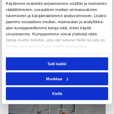
Käytämme evästeitä tarjoamamme sisällön ja mainosten
räätälöimiseen, sosiaalisen median ominaisuuksien
tukemiseen ja kävijämäärämme analysoimiseen. Lisäksi
jaamme sosiaalisen median, mainosalan ja analytiikka-
alan kumppaneillemme tietoja siitä, miten käytät
sivustoamme. Kumppanimme voivat yhdistää näitä
09.07.2026 07:44
Valmentajat
tietoja muihin tietoihin, joita olet antanut heille tai joita on
kerätty, kun olet käyttänyt heidän palvelujaan.
Matthias Zollner esiintyjäksi
FABC:n valmentajaklinikkalle
Salli kaikki
Mainioista esityksistään tunnettu Matthias
Muokkaa
Zollner esiintyy Namika Areenalla Helsingissä
kansainvälisen valmentajaklinikalla 29.-30.8
Kiellä