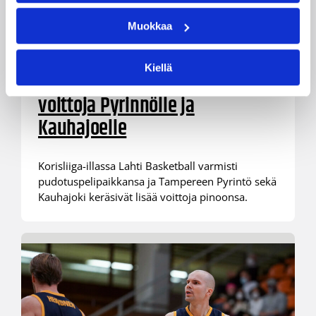
06.03.2021 19:23
Korisliiga
Muokkaa
Lahti varmisti
Kiellä
pudotuspelipaikkansa –
voittoja Pyrinnölle ja
Kauhajoelle
Korisliiga-illassa Lahti Basketball varmisti
pudotuspelipaikkansa ja Tampereen Pyrintö sekä
Kauhajoki keräsivät lisää voittoja pinoonsa.