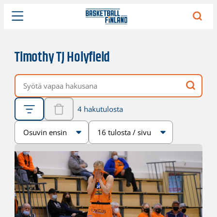
Timothy TJ Holyfield
Vapaa hakusana
4 hakutulosta
Järjestys
Sivukoko