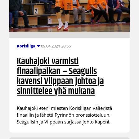
09.04.2021 20:56
Korisliiga
Kauhajoki varmisti
finaalipaikan – Seagulls
kavensi Vilppaan johtoa ja
sinnittelee yhä mukana
Kauhajoki eteni miesten Korisliigan välieristä
finaaliin ja lähetti Pyrinnön pronssiotteluun.
Seagullsin ja Vilppaan sarjassa johto kapeni.