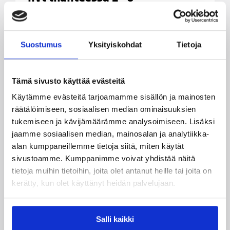
Miesten Korisliigassa nähtiin tänään
kotijoukkueita, jotka taipuivat korkeamman sijan
Suostumus
Yksityiskohdat
Tietoja
vastustajilleen. Asemaansa vahvistivat Kauhajoki
ja Tampereen Pyrintö.
Tämä sivusto käyttää evästeitä
Käytämme evästeitä tarjoamamme sisällön ja mainosten
räätälöimiseen, sosiaalisen median ominaisuuksien
tukemiseen ja kävijämäärämme analysoimiseen. Lisäksi
jaamme sosiaalisen median, mainosalan ja analytiikka-
alan kumppaneillemme tietoja siitä, miten käytät
sivustoamme. Kumppanimme voivat yhdistää näitä
tietoja muihin tietoihin, joita olet antanut heille tai joita on
kerätty, kun olet käyttänyt heidän palvelujaan.
Salli kaikki