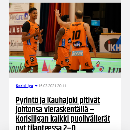
16.03.2021 20:11
Korisliiga
Pyrintö ja Kauhajoki pitivät
johtonsa vieraskentällä –
Korisliigan kaikki puolivälierät
nyt tilanteessa 2–0