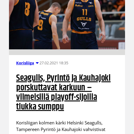
27.02.2021 18:35
Korisliiga
Seagulls, Pyrintö ja Kauhajoki
porskuttavat karkuun –
viimeisillä playoff-sijoilla
tiukka sumppu
Korisliigan kolmen kärki Helsinki Seagulls,
Tampereen Pyrintö ja Kauhajoki vahvistivat