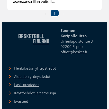
asemaansa illan voitoilla.
←
1
→
Suomen
Koripalloliitto
Urheilupuistontie 3
02200 Espoo
office@basket.fi
Henkilöstön yhteystiedot
Alueiden yhteystiedot
Laskutustiedot
Käyttöehdot ja tietosuoja
Evästeet