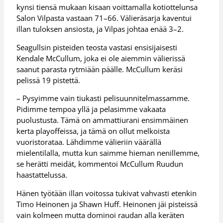
kynsi tiensä mukaan kisaan voittamalla kotiottelunsa
Salon Vilpasta vastaan 71–66. Välieräsarja kaventui
illan tuloksen ansiosta, ja Vilpas johtaa enää 3–2.
Seagullsin pisteiden teosta vastasi ensisijaisesti
Kendale McCullum, joka ei ole aiemmin välierissä
saanut parasta rytmiään päälle. McCullum keräsi
pelissä 19 pistettä.
– Pysyimme vain tiukasti pelisuunnitelmassamme.
Pidimme tempoa yllä ja pelasimme vakaata
puolustusta. Tämä on ammattiurani ensimmäinen
kerta playoffeissa, ja tämä on ollut melkoista
vuoristorataa. Lähdimme välieriin väärällä
mielentilalla, mutta kun saimme hieman nenillemme,
se herätti meidät, kommentoi McCullum Ruudun
haastattelussa.
Hänen työtään illan voitossa tukivat vahvasti etenkin
Timo Heinonen ja Shawn Huff. Heinonen jäi pisteissä
vain kolmeen mutta dominoi raudan alla keräten