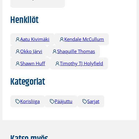
Henkilöt
Aatu Kivimäki
Kendale McCullum
Okko Järvi
Shaquille Thomas
Shawn Huff
Timothy TJ Holyfield
Kategoriat
Korisliiga
Pääjuttu
Sarjat