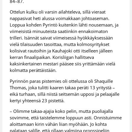
84–87.
Ottelun kulku oli varsin ailahteleva, sillä vieraat
nappasivat heti alussa voimakkaan johtoaseman.
Loppua kohden Pyrintö kuitenkin lähti nousemaan, ja
viimeisistä minuuteista saatiinkin ennakoimaton
trilleri. Isännät saivat viimeisessä hyökkäyksessään
vielä tilaisuuden tasoittaa, mutta kolmosyritykset
kolisivat rautoihin ja Kauhajoki otti itselleen jälleen
kerran finaalipaikan. Korisliigan hallitseva
kaksinkertainen mestari pääsee siis yrittämään vielä
kolmatta perättäistään.
Pyrinnön paras pistemies oli ottelussa oli Shaquille
Thomas, joka tulitti kaaren takaa peräti 13 yritystä –
eikä turhaan, sillä niistä seitsemän upposi ja pelaajalle
kertyi yhteensä 23 pistettä.
– Olimme takaa-ajajia koko pelin, mutta puoliajalla
sovimme, että taistelemme loppuun asti. Onnistuimme
aloittamaan kirin vähän liian myöhään. Jo kohta
palataan salille, että ollaan valmiina pronssipeliin