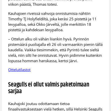
viikon päästä, Thomas totesi.
Kauhajoen riveissä vahvoja onnistumisia nähtiin
Timothy TJ Holyfieldiltä, joka keräsi 25 pistettä ja 11
levypalloa, sekä Okko Järveltä, jolle merkittiin 18
pistettä ja kahdeksan levypalloa.
– Ottelun alku oli vähän liiankin hyvä. Pyrinnön
pistemäärä puoliajalla eli 26 oli varmaankin pienin tällä
kaudella. Vaikka tiesimmekin, että Pyrintö tulee sieltä
vielä, niin silti he onnistuivat. Hyvin pidimme kuitenkin
lopussa homman hanskassa, kertoi Järvi.
Ottelutilastot
Seagulls ei ollut valmis paketoimaan
sarjaa
Kauhajoki joutuu odottamaan tietoa
finaalivastuksestaan vielä hetken, sillä Helsinki Seagulls