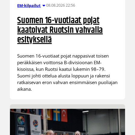
08.08.2026 22:56
EM-kilpailut
Suomen 16-vuotiaat pojat
kaatoivat Ruotsin vahvalla
esityksellä
Suomen 16-vuotiaat pojat nappasivat toisen
peräkkäisen voittonsa B-divisioonan EM-
kisoissa, kun Ruotsi kaatui lukemin 98–79.
Suomi johti ottelua alusta loppuun ja rakensi
ratkaisevan eron vahvan ensimmäisen puoliajan
aikana.