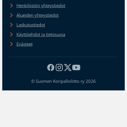
Henkilöstön yhteystiedot
Alueiden yhteystiedot
Laskutustiedot
Käyttöehdot ja tietosuoja
Evästeet
© Suomen Koripalloliitto ry 2026