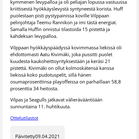
kymmenen levypalloa ja oli peliajan lopussa vastuussa
kriittisestä hyökkäyslevystä syntyneestä korista. Huff
puolestaan pisti pystypainissa koville Vilppaan
pelinjohtaja Teemu Rannikon ja imi tästä energiat.
Samalla Huffin onnistui tilastoida 15 pistettä ja
kahdeksan levypalloa.
Vilppaan hyökkäyspäädyssä kovimmassa liekissä oli
ehdottomasti Aatu Kivimäki, joka pussitti puolet
kuudesta kaukoheittoyrityksestään ja keräsi 21
pistettä. Kivimäki on ollut kolmoskätensä kanssa
liekissä koko pudotuspelit, sillä hänen
osumaprosenttinsa playoffeissa on parhaillaan 58,8
prosenttia 34 heitosta.
Vilpas ja Seagulls jatkavat välierävääntöään
sunnuntaina 11. huhtikuuta.
Ottelutilastot
Päivitetty
09.04.2021