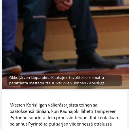
Okko Järven kipparoima Kauhajoki tavoittelee kolmatta
perättäistä mestaruutta. Kuva: Ville Vuorinen / Korisliiga
Miesten Korisliigan välieräsarjoista toinen sai
päätöksensä tänään, kun Kauhajoki lähetti Tampereen
Pyrinnön suorinta tietä pronssiotteluun. Kotikentällään
pelannut Pyrintö taipui sarjan viidennessä ottelussa