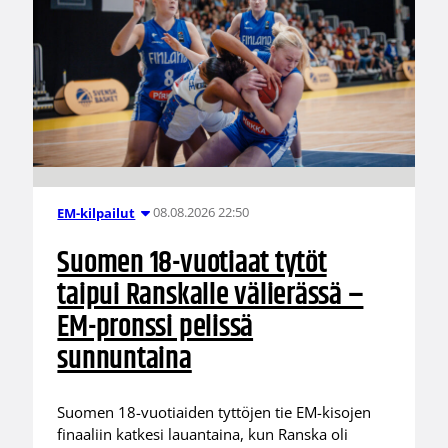
08.08.2026 22:50
EM-kilpailut
Suomen 18-vuotiaat tytöt
taipui Ranskalle välierässä –
EM-pronssi pelissä
sunnuntaina
Suomen 18-vuotiaiden tyttöjen tie EM-kisojen
finaaliin katkesi lauantaina, kun Ranska oli