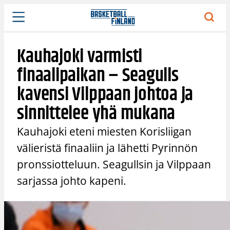
Siirry
sisältöön
Kauhajoki varmisti
finaalipaikan – Seagulls
kavensi Vilppaan johtoa ja
sinnittelee yhä mukana
Kauhajoki eteni miesten Korisliigan
välieristä finaaliin ja lähetti Pyrinnön
pronssiotteluun. Seagullsin ja Vilppaan
sarjassa johto kapeni.