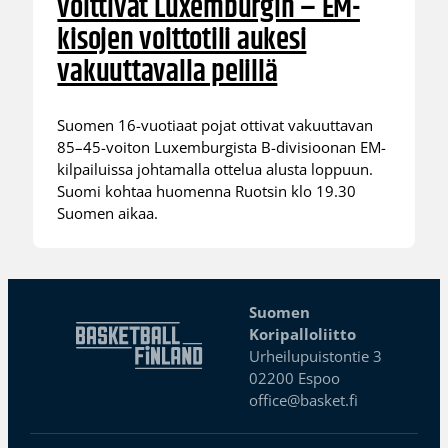
voittivat Luxemburgin – EM-
kisojen voittotili aukesi
vakuuttavalla pelillä
Suomen 16-vuotiaat pojat ottivat vakuuttavan
85–45-voiton Luxemburgista B-divisioonan EM-
kilpailuissa johtamalla ottelua alusta loppuun.
Suomi kohtaa huomenna Ruotsin klo 19.30
Suomen aikaa.
Suomen
Koripalloliitto
Urheilupuistontie 3
02200 Espoo
office@basket.fi