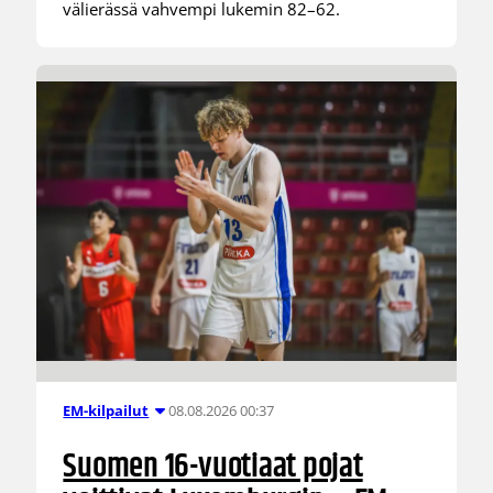
välierässä vahvempi lukemin 82–62.
08.08.2026 00:37
EM-kilpailut
Suomen 16-vuotiaat pojat