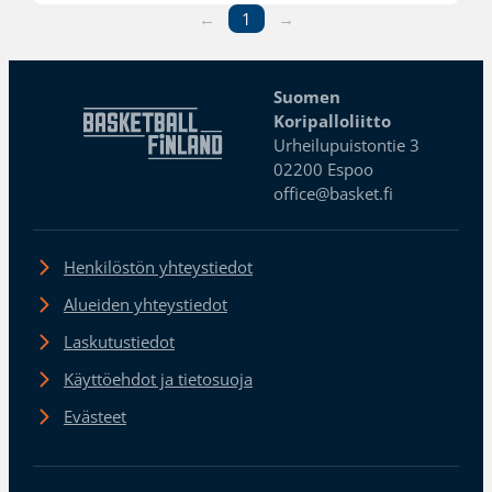
←
1
→
Suomen
Koripalloliitto
Urheilupuistontie 3
02200 Espoo
office@basket.fi
Henkilöstön yhteystiedot
Alueiden yhteystiedot
Laskutustiedot
Käyttöehdot ja tietosuoja
Evästeet