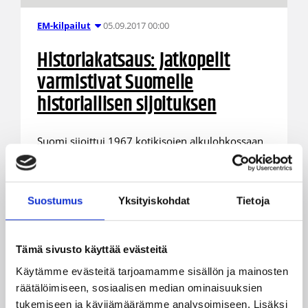
05.09.2017 00:00
EM-kilpailut
Historiakatsaus: Jatkopelit
varmistivat Suomelle
historiallisen sijoituksen
Suomi sijoittui 1967 kotikisojen alkulohkossaan
kolmanneksi ja matkasi jatkopeleihin
Tampereelle. Siellä ratkottiin pelit sijoista 5-8.
Suostumus
Yksityiskohdat
Tietoja
Tämä sivusto käyttää evästeitä
Käytämme evästeitä tarjoamamme sisällön ja mainosten
räätälöimiseen, sosiaalisen median ominaisuuksien
tukemiseen ja kävijämäärämme analysoimiseen. Lisäksi