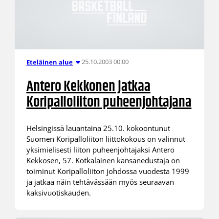
25.10.2003 00:00
Eteläinen alue
Antero Kekkonen jatkaa
Koripalloliiton puheenjohtajana
Helsingissä lauantaina 25.10. kokoontunut
Suomen Koripalloliiton liittokokous on valinnut
yksimielisesti liiton puheenjohtajaksi Antero
Kekkosen, 57. Kotkalainen kansanedustaja on
toiminut Koripalloliiton johdossa vuodesta 1999
ja jatkaa näin tehtävässään myös seuraavan
kaksivuotiskauden.