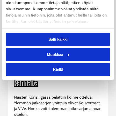
alan kumppaneillemme tietoja siitä, miten käytät
sivustoamme. Kumppanimme voivat yhdistää näitä
tietoja muihin tietoihin, joita olet antanut heille tai joita on
kerätty, kun olet käyttänyt heidän palvelujaan.
Salli kaikki
16.03.2022 20:45
Naisten Korisliiga
Muokkaa
Ylemmässä jatkosarjassa
katkottiin putkia – Hongalle iso
Kiellä
voitto pudotuspelitaistelun
kannalta
Naisten Korisliigassa pelattiin kolme ottelua.
Ylemmän jatkosarjan voittajia olivat Kouvottaret
ja ViVe. Honka voitti alemman jatkosarjan ainoan
ottelun.