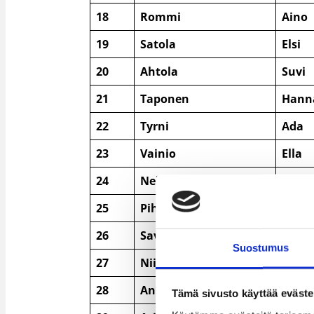
18
Rommi
Aino
19
Satola
Elsi
20
Ahtola
Suvi
21
Taponen
Hann
22
Tyrni
Ada
23
Vainio
Ella
24
Nelskylä
Sann
25
Pihamaa
Nicol
26
Savela
Leila
Suostumus
27
Niinistö
Alli
28
Anttila
Elina
Tämä sivusto käyttää eväste