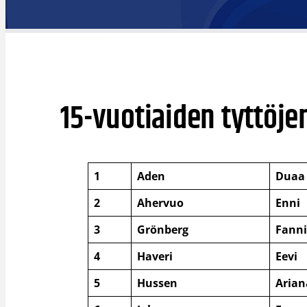
15-vuotiaiden tyttöj
1
Aden
Duaa
2
Ahervuo
Enni
3
Grönberg
Fann
4
Haveri
Eevi
5
Hussen
Arian