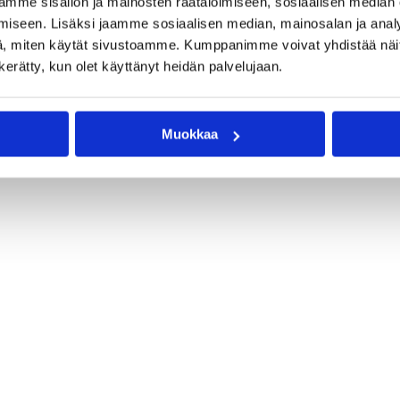
mme sisällön ja mainosten räätälöimiseen, sosiaalisen median
r
HNMKY
iseen. Lisäksi jaamme sosiaalisen median, mainosalan ja analy
EBT
, miten käytät sivustoamme. Kumppanimme voivat yhdistää näitä t
n kerätty, kun olet käyttänyt heidän palvelujaan.
Muokkaa