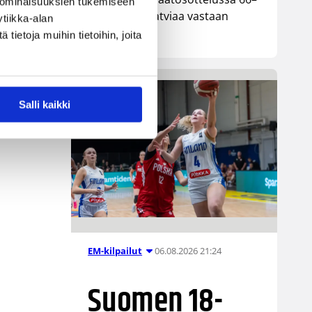
 ominaisuuksien tukemiseen
74-tappion Latviaa vastaan
tiikka-alan
Lohjalla.
ietoja muihin tietoihin, joita
Salli kaikki
06.08.2026 21:24
EM-kilpailut
Suomen 18-