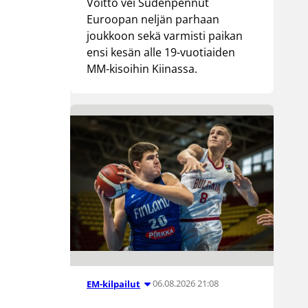
Voitto vei Sudenpennut
Euroopan neljän parhaan
joukkoon sekä varmisti paikan
ensi kesän alle 19-vuotiaiden
MM-kisoihin Kiinassa.
06.08.2026 21:08
EM-kilpailut