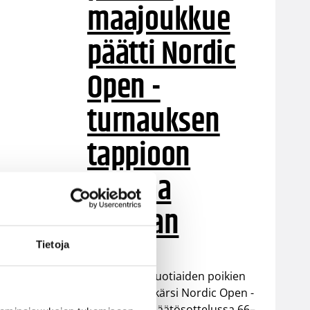
maajoukkue
päätti Nordic
Open -
turnauksen
tappioon
Latviaa
vastaan
Tietoja
Suomen 15-vuotiaiden poikien
maajoukkue kärsi Nordic Open -
turnauksen päätösottelussa 66–