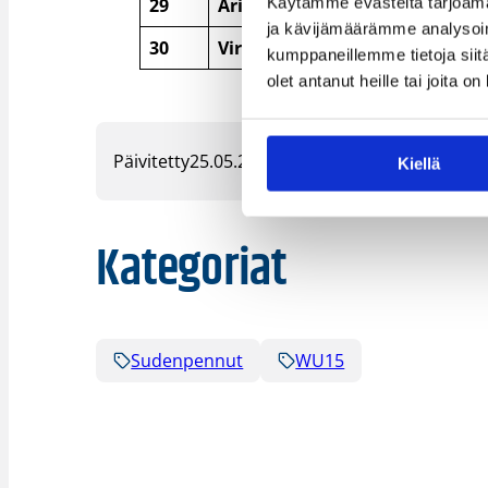
Käytämme evästeitä tarjoama
29
Arial
Esthe
ja kävijämäärämme analysoim
30
Virtanen
Sofia
kumppaneillemme tietoja siitä
olet antanut heille tai joita o
Päivitetty
25.05.2021
Kiellä
Kategoriat
Sudenpennut
WU15