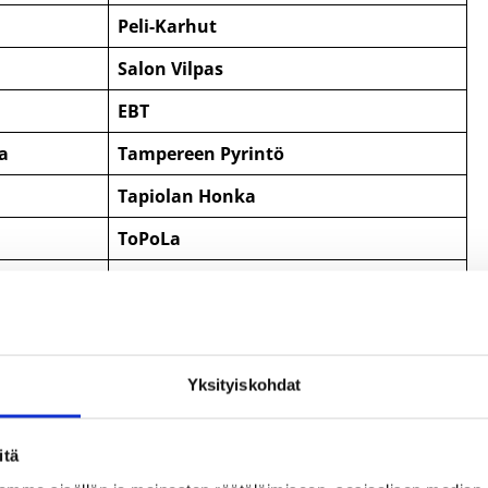
Peli-Karhut
Salon Vilpas
EBT
a
Tampereen Pyrintö
Tapiolan Honka
ToPoLa
i
EBT
e
Honka
Korson Kunto
Yksityiskohdat
Espoo Basket Team
HNMKY
itä