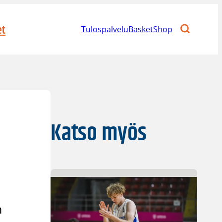
et
Tulospalvelu
BasketShop
Katso myös
n