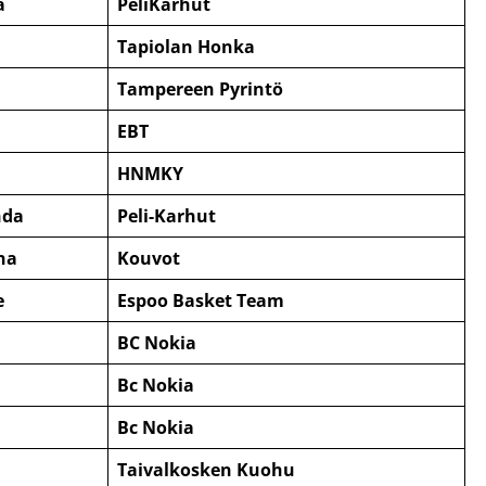
a
PeliKarhut
Tapiolan Honka
i
Tampereen Pyrintö
EBT
HNMKY
da
Peli-Karhut
na
Kouvot
e
Espoo Basket Team
BC Nokia
Bc Nokia
Bc Nokia
Taivalkosken Kuohu