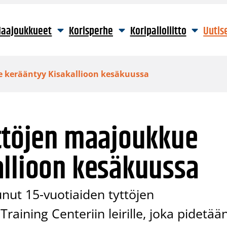
aajoukkueet
Korisperhe
Koripalloliitto
Uutis
e kerääntyy Kisakallioon kesäkuussa
yttöjen maajoukkue
allioon kesäkuussa
unut 15-vuotiaiden tyttöjen
raining Centeriin leirille, joka pidetää