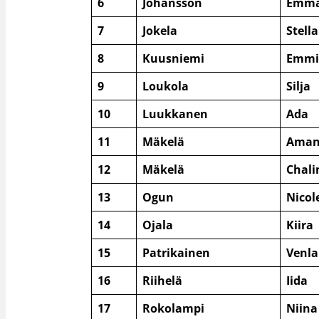
6
Johansson
Emm
7
Jokela
Stella
8
Kuusniemi
Emm
9
Loukola
Silja
10
Luukkanen
Ada
11
Mäkelä
Aman
12
Mäkelä
Chali
13
Ogun
Nicol
14
Ojala
Kiira
15
Patrikainen
Venla
16
Riihelä
Iida
17
Rokolampi
Niina