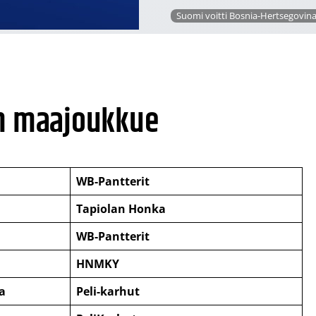
Suomi voitti Bosnia-Hertsegovina
en maajoukkue
WB-Pantterit
Tapiolan Honka
i
WB-Pantterit
HNMKY
a
Peli-karhut