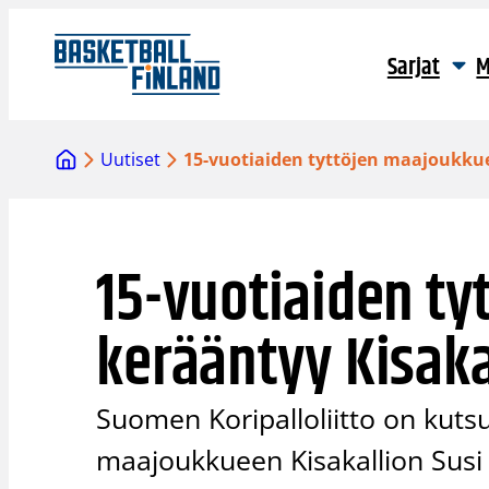
Siirry
sisältöön
Sarjat
M
Uutiset
15-vuotiaiden tyttöjen maajoukku
15-vuotiaiden t
kerääntyy Kisak
Suomen Koripalloliitto on kuts
maajoukkueen Kisakallion Susi T