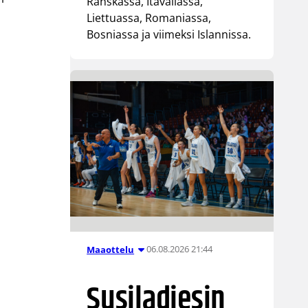
Ranskassa, Itävallassa,
Liettuassa, Romaniassa,
Bosniassa ja viimeksi Islannissa.
06.08.2026 21:44
Maaottelu
Susiladiesin