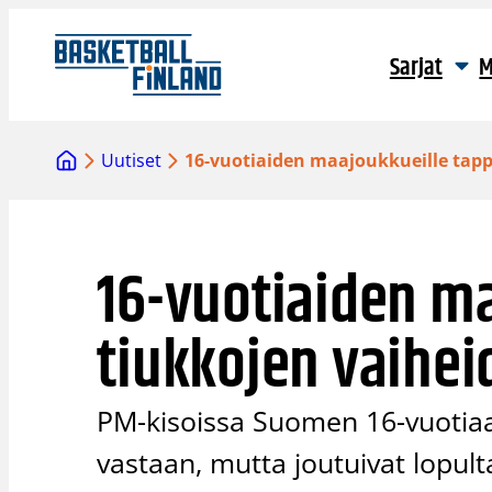
Siirry
sisältöön
Sarjat
M
Uutiset
16-vuotiaiden maajoukkueille tapp
16-vuotiaiden ma
tiukkojen vaihei
PM-kisoissa Suomen 16-vuotiaat 
vastaan, mutta joutuivat lopul