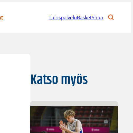
et
Tulospalvelu
BasketShop
Katso myös