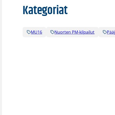
Kategoriat
MU16
Nuorten PM-kilpailut
Pää