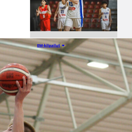
08.08.2026 00:37
EM-kilpailut
Suomen 16-
vuotiaat pojat
voittivat
Luxemburgin
– EM-kisojen