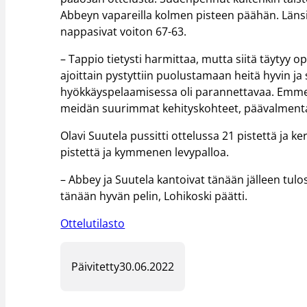
Abbeyn vapareilla kolmen pisteen päähän. Länsi
nappasivat voiton 67-63.
– Tappio tietysti harmittaa, mutta siitä täytyy 
ajoittain pystyttiin puolustamaan heitä hyvin j
hyökkäyspelaamisessa oli parannettavaa. Emme
meidän suurimmat kehityskohteet, päävalmentaja
Olavi Suutela pussitti ottelussa 21 pistettä ja 
pistettä ja kymmenen levypalloa.
– Abbey ja Suutela kantoivat tänään jälleen tulo
tänään hyvän pelin, Lohikoski päätti.
Ottelutilasto
Päivitetty
30.06.2022