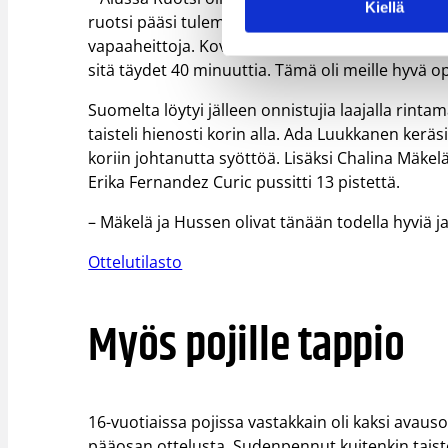
Kiellä
ruotsi pääsi tulemaan ohi. Ruotsi sai tänään liik
vapaaheittoja. Kovuus ja kamppailupelaaminen va
sitä täydet 40 minuuttia. Tämä oli meille hyvä 
Suomelta löytyi jälleen onnistujia laajalla rinta
taisteli hienosti korin alla. Ada Luukkanen keräs
koriin johtanutta syöttöä. Lisäksi Chalina Mäke
Erika Fernandez Curic pussitti 13 pistettä.
– Mäkelä ja Hussen olivat tänään todella hyviä ja
Ottelutilasto
Myös pojille tappio
16-vuotiaissa pojissa vastakkain oli kaksi avaus
pääosan ottelusta. Sudenpennut kuitenkin taiste