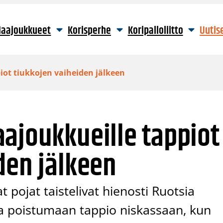
aajoukkueet
Korisperhe
Koripalloliitto
Uutis
iot tiukkojen vaiheiden jälkeen
ajoukkueille tappiot
den jälkeen
pojat taistelivat hienosti Ruotsia
ta poistumaan tappio niskassaan, kun