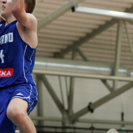
voittotili
aukesi
vakuuttavalla
pelillä
Suomen 16-vuotiaat pojat
ottivat vakuuttavan 85–45-voiton
Luxemburgista B-divisioonan
EM-kilpailuissa johtamalla
ottelua alusta loppuun. Suomi
kohtaa huomenna Ruotsin klo
19.30 Suomen aikaa.