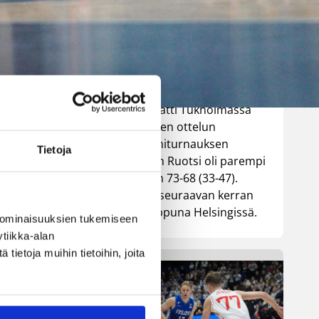
parempi
Tukholmassa
Ville Vuorinen
Susiladies päätti Tukholmassa
pelatun kahden ottelun
mittaisen miniturnauksen
Tietoja
tappioon, kun Ruotsi oli parempi
loppulukemin 73-68 (33-47).
Suomi pelaa seuraavan kerran
ensi viikonloppuna Helsingissä.
 ominaisuuksien tukemiseen
tiikka-alan
ietoja muihin tietoihin, joita
oa.