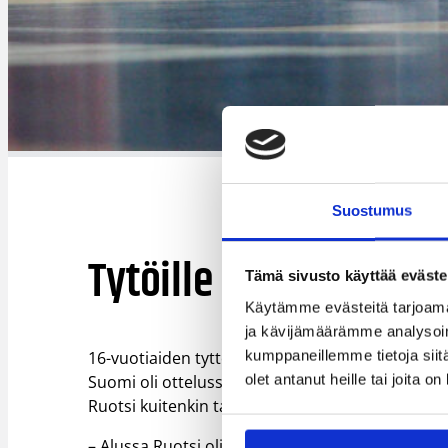
Suostumus
Tytöille ensimmäinen
Tämä sivusto käyttää eväste
Käytämme evästeitä tarjoama
ja kävijämäärämme analysoim
kumppaneillemme tietoja siitä
16-vuotiaiden tyttöjen maajoukkue sai vastaansa 
olet antanut heille tai joita o
Suomi oli ottelussa pitkään voitossa kiinni ja pel
Ruotsi kuitenkin taisteli ja ylsi lopulta voittoon 5
– Alussa Ruotsi oli niskan päällä, jonka jälkeen