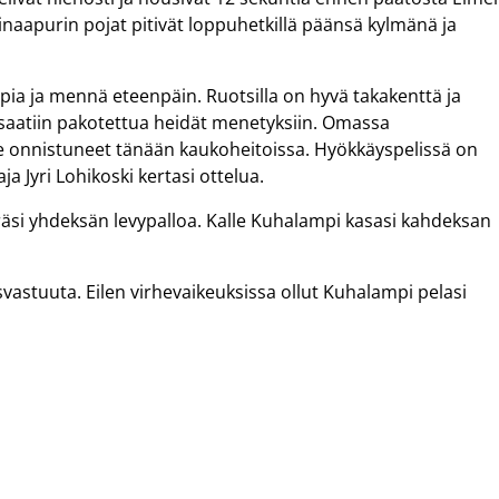
naapurin pojat pitivät loppuhetkillä päänsä kylmänä ja
oppia ja mennä eteenpäin. Ruotsilla on hyvä takakenttä ja
a saatiin pakotettua heidät menetyksiin. Omassa
 onnistuneet tänään kaukoheitoissa. Hyökkäyspelissä on
 Jyri Lohikoski kertasi ottelua.
keräsi yhdeksän levypalloa. Kalle Kuhalampi kasasi kahdeksan
svastuuta. Eilen virhevaikeuksissa ollut Kuhalampi pelasi