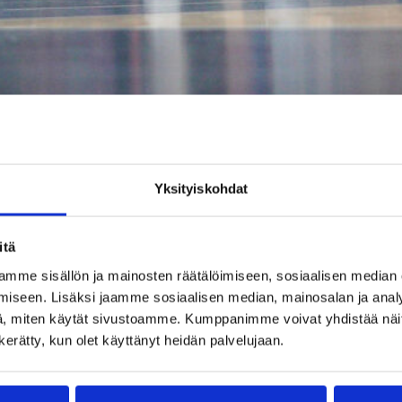
Olavi Suutela hääri tehokkaasti Ruotsia vastaan. Kuva: 
Yksityiskohdat
 tappio
itä
mme sisällön ja mainosten räätälöimiseen, sosiaalisen median
iseen. Lisäksi jaamme sosiaalisen median, mainosalan ja analy
, miten käytät sivustoamme. Kumppanimme voivat yhdistää näitä t
ärsytetyn Ruotsin, joka koki eilen tiukan tappion Virolle.
n kerätty, kun olet käyttänyt heidän palvelujaan.
asi varsinkin toisella ja kolmannella jaksolla hienoa koripall
6-55.
 kontrolloimme ottelua päätösjaksoa lukuunottamatta, jolloin