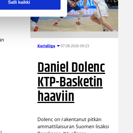
Salli kaikki
än
än
07.08.2026 09:23
Korisliiga
Daniel Dolenc
KTP-Basketin
haaviin
Dolenc on rakentanut pitkän
ammattilaisuran Suomen lisäksi
i