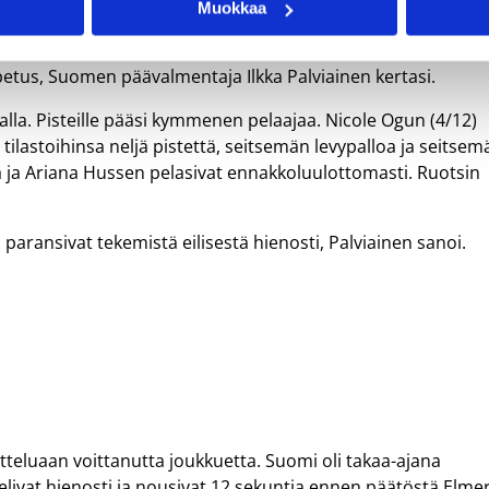
Muokkaa
aa toisia ja kolmansia yrityksiä ja pääsi sitä kautta heittämä
ativat meiltä vielä kehittämistä, jotta jaksetaan toteuttaa
opetus, Suomen päävalmentaja Ilkka Palviainen kertasi.
malla. Pisteille pääsi kymmenen pelaajaa. Nicole Ogun (4/12)
i tilastoihinsa neljä pistettä, seitsemän levypalloa ja seitsem
lä ja Ariana Hussen pelasivat ennakkoluulottomasti. Ruotsin
 paransivat tekemistä eilisestä hienosti, Palviainen sanoi.
otteluaan voittanutta joukkuetta. Suomi oli takaa-ajana
livat hienosti ja nousivat 12 sekuntia ennen päätöstä Elmer