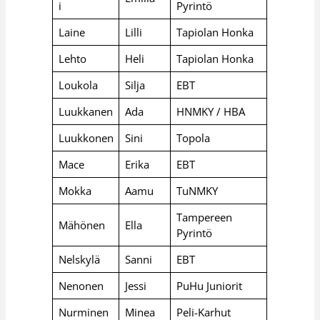
i
Pyrintö
Laine
Lilli
Tapiolan Honka
Lehto
Heli
Tapiolan Honka
Loukola
Silja
EBT
Luukkanen
Ada
HNMKY / HBA
Luukkonen
Sini
Topola
Mace
Erika
EBT
Mokka
Aamu
TuNMKY
Tampereen
Mähönen
Ella
Pyrintö
Nelskylä
Sanni
EBT
Nenonen
Jessi
PuHu Juniorit
Nurminen
Minea
Peli-Karhut