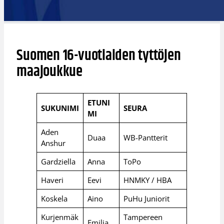
Suomen 16-vuotiaiden tyttöjen
maajoukkue
ETUNI
SUKUNIMI
SEURA
MI
Aden
Duaa
WB-Pantterit
Anshur
Gardziella
Anna
ToPo
Haveri
Eevi
HNMKY / HBA
Koskela
Aino
PuHu Juniorit
Kurjenmäk
Tampereen
Emilia