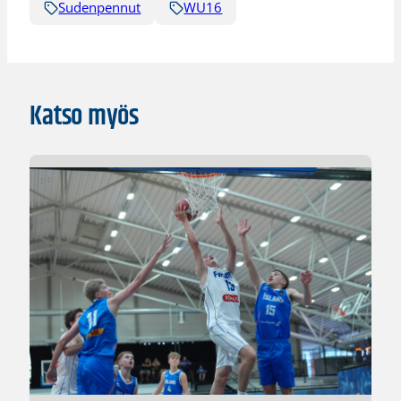
Sudenpennut
WU16
Katso myös