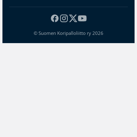
© Suomen Koripalloliitto ry 2026