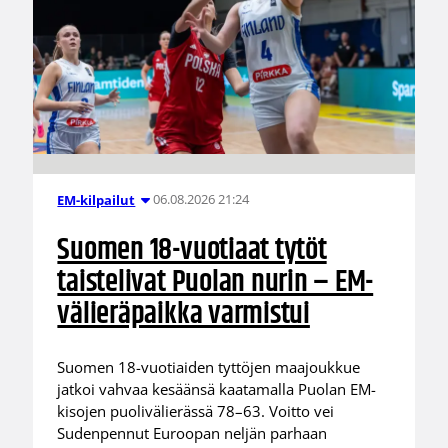
06.08.2026 21:24
EM-kilpailut
Suomen 18-vuotiaat tytöt
taistelivat Puolan nurin – EM-
välieräpaikka varmistui
Suomen 18-vuotiaiden tyttöjen maajoukkue
jatkoi vahvaa kesäänsä kaatamalla Puolan EM-
kisojen puolivälierässä 78–63. Voitto vei
Sudenpennut Euroopan neljän parhaan