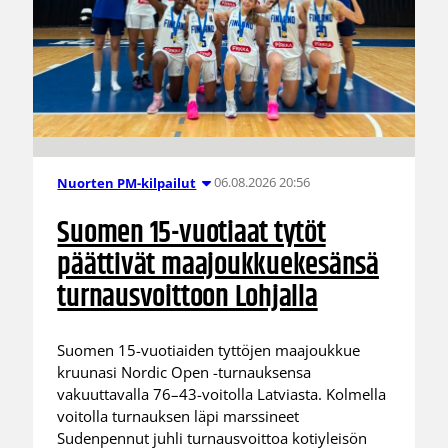
06.08.2026 20:56
Nuorten PM-kilpailut
Suomen 15-vuotiaat tytöt
päättivät maajoukkuekesänsä
turnausvoittoon Lohjalla
Suomen 15-vuotiaiden tyttöjen maajoukkue
kruunasi Nordic Open -turnauksensa
vakuuttavalla 76–43-voitolla Latviasta. Kolmella
voitolla turnauksen läpi marssineet
Sudenpennut juhli turnausvoittoa kotiyleisön