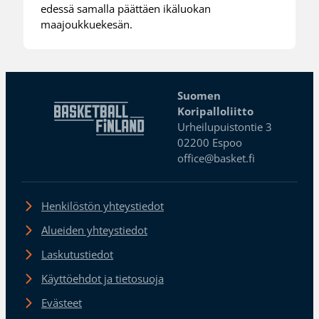
edessä samalla päättäen ikäluokan
maajoukkuekesän.
Suomen
Koripalloliitto
Urheilupuistontie 3
02200 Espoo
office@basket.fi
Henkilöstön yhteystiedot
Alueiden yhteystiedot
Laskutustiedot
Käyttöehdot ja tietosuoja
Evästeet