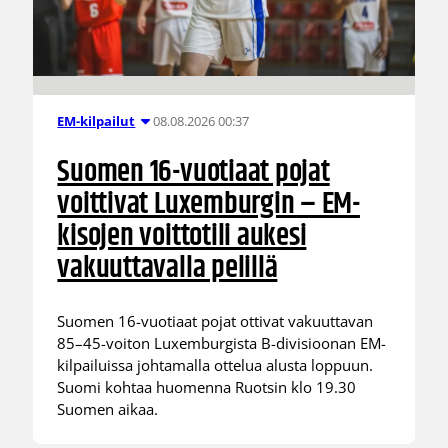
08.08.2026 00:37
EM-kilpailut
Suomen 16-vuotiaat pojat
voittivat Luxemburgin – EM-
kisojen voittotili aukesi
vakuuttavalla pelillä
Suomen 16-vuotiaat pojat ottivat vakuuttavan
85–45-voiton Luxemburgista B-divisioonan EM-
kilpailuissa johtamalla ottelua alusta loppuun.
Suomi kohtaa huomenna Ruotsin klo 19.30
Suomen aikaa.