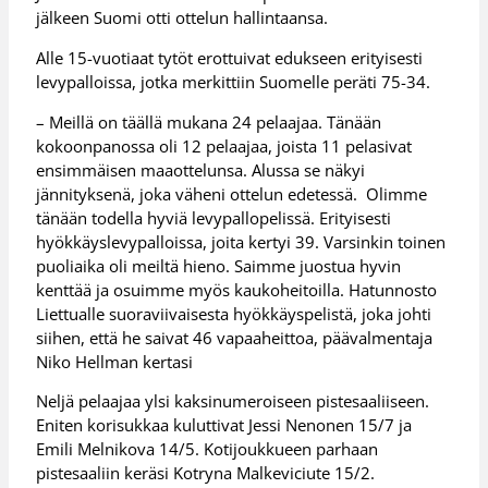
jälkeen Suomi otti ottelun hallintaansa.
Alle 15-vuotiaat tytöt erottuivat edukseen erityisesti
levypalloissa, jotka merkittiin Suomelle peräti 75-34.
– Meillä on täällä mukana 24 pelaajaa. Tänään
kokoonpanossa oli 12 pelaajaa, joista 11 pelasivat
ensimmäisen maaottelunsa. Alussa se näkyi
jännityksenä, joka väheni ottelun edetessä. Olimme
tänään todella hyviä levypallopelissä. Erityisesti
hyökkäyslevypalloissa, joita kertyi 39. Varsinkin toinen
puoliaika oli meiltä hieno. Saimme juostua hyvin
kenttää ja osuimme myös kaukoheitoilla. Hatunnosto
Liettualle suoraviivaisesta hyökkäyspelistä, joka johti
siihen, että he saivat 46 vapaaheittoa, päävalmentaja
Niko Hellman kertasi
Neljä pelaajaa ylsi kaksinumeroiseen pistesaaliiseen.
Eniten korisukkaa kuluttivat Jessi Nenonen 15/7 ja
Emili Melnikova 14/5. Kotijoukkueen parhaan
pistesaaliin keräsi Kotryna Malkeviciute 15/2.