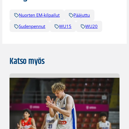
Nuorten EM-kilpailut
Pääjuttu
Sudenpennut
WU15
WU20
Katso myös