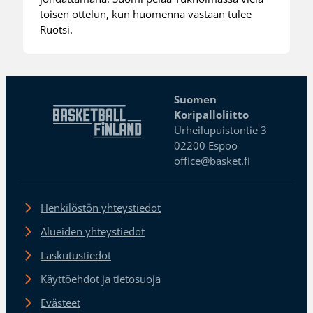
toisen ottelun, kun huomenna vastaan tulee
Ruotsi.
Suomen
Koripalloliitto
Urheilupuistontie 3
02200 Espoo
office@basket.fi
Henkilöstön yhteystiedot
Alueiden yhteystiedot
Laskutustiedot
Käyttöehdot ja tietosuoja
Evästeet