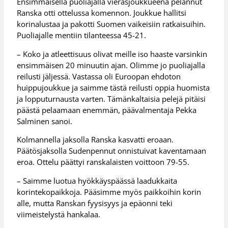
Ensimmäisellä puoliajalla vierasjoukkueena pelannut
Ranska otti ottelussa komennon. Joukkue hallitsi
korinalustaa ja pakotti Suomen vaikeisiin ratkaisuihin.
Puoliajalle mentiin tilanteessa 45-21.
– Koko ja atleettisuus olivat meille iso haaste varsinkin
ensimmäisen 20 minuutin ajan. Olimme jo puoliajalla
reilusti jäljessä. Vastassa oli Euroopan ehdoton
huippujoukkue ja saimme tästä reilusti oppia huomista
ja lopputurnausta varten. Tämänkaltaisia pelejä pitäisi
päästä pelaamaan enemmän, päävalmentaja Pekka
Salminen sanoi.
Kolmannella jaksolla Ranska kasvatti eroaan.
Päätösjaksolla Sudenpennut onnistuivat kaventamaan
eroa. Ottelu päättyi ranskalaisten voittoon 79-55.
– Saimme luotua hyökkäyspäässä laadukkaita
korintekopaikkoja. Pääsimme myös paikkoihin korin
alle, mutta Ranskan fyysisyys ja epäonni teki
viimeistelystä hankalaa.