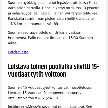
Suomen hyökkäyspään tehot lepäsivät ottelussa Elina
Aarnisalon harteilla. Hänelle kertyi ottelussa 19 pistettä
ja neljä levypalloa. Kati Ollilainen 9/4 tarjosi tulitukea.
Ranskalta suurimman pistemäärän heitti Carla Leite
14/6 koriin johtanutta syöttöä.
Suomen seuraava ottelu on Unkaria vastaan
huomenna. Pallo nousee ilmaan klo 15:30 Suomen
aikaa.
Ottelutilasto
Loistava toinen puoliaika siivitti 15-
vuotiaat tytöt voittoon
Suomen 15-vuotiaat tytöt kohtasivat maaottelussa
Liettuan 15-vuotiaat. Sudenpennut nappasivat
ottelusta voiton 81-62 (29-30).
Joukkueet väänsivät tasaisesti puoliaikaan asti. Sen