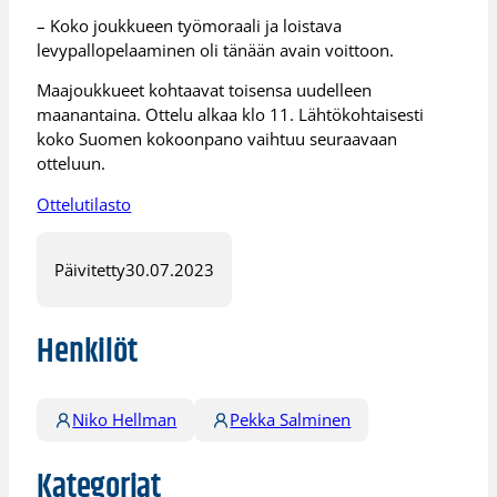
– Koko joukkueen työmoraali ja loistava
levypallopelaaminen oli tänään avain voittoon.
Maajoukkueet kohtaavat toisensa uudelleen
maanantaina. Ottelu alkaa klo 11. Lähtökohtaisesti
koko Suomen kokoonpano vaihtuu seuraavaan
otteluun.
Ottelutilasto
Päivitetty
30.07.2023
Henkilöt
Niko Hellman
Pekka Salminen
Kategoriat