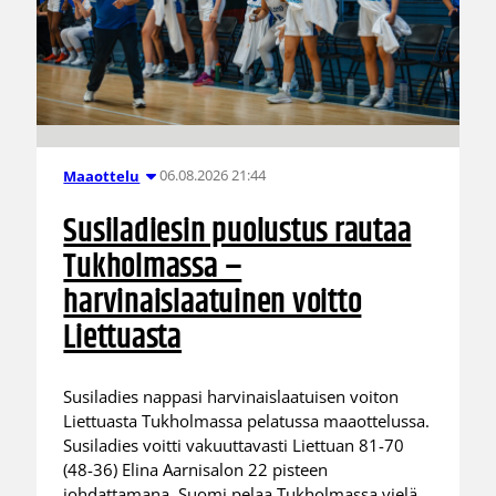
06.08.2026 21:44
Maaottelu
Susiladiesin puolustus rautaa
Tukholmassa –
harvinaislaatuinen voitto
Liettuasta
Susiladies nappasi harvinaislaatuisen voiton
Liettuasta Tukholmassa pelatussa maaottelussa.
Susiladies voitti vakuuttavasti Liettuan 81-70
(48-36) Elina Aarnisalon 22 pisteen
johdattamana. Suomi pelaa Tukholmassa vielä