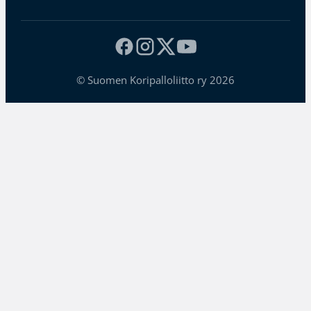
© Suomen Koripalloliitto ry 2026