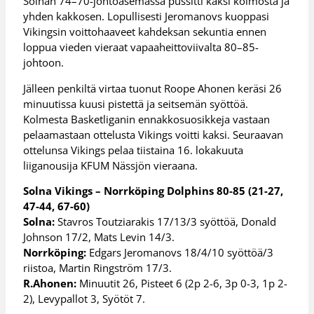
Solnan 74–70-johtoasemassa pussitti kaksi kolmosta ja
yhden kakkosen. Lopullisesti Jeromanovs kuoppasi
Vikingsin voittohaaveet kahdeksan sekuntia ennen
loppua vieden vieraat vapaaheittoviivalta 80–85-
johtoon.
Jälleen penkiltä virtaa tuonut Roope Ahonen keräsi 26
minuutissa kuusi pistettä ja seitsemän syöttöä.
Kolmesta Basketliganin ennakkosuosikkeja vastaan
pelaamastaan ottelusta Vikings voitti kaksi. Seuraavan
ottelunsa Vikings pelaa tiistaina 16. lokakuuta
liiganousija KFUM Nässjön vieraana.
Solna Vikings – Norrköping Dolphins 80-85 (21-27,
47-44, 67-60)
Solna:
Stavros Toutziarakis 17/13/3 syöttöä, Donald
Johnson 17/2, Mats Levin 14/3.
Norrköping:
Edgars Jeromanovs 18/4/10 syöttöä/3
riistoa, Martin Ringström 17/3.
R.Ahonen:
Minuutit 26, Pisteet 6 (2p 2-6, 3p 0-3, 1p 2-
2), Levypallot 3, Syötöt 7.