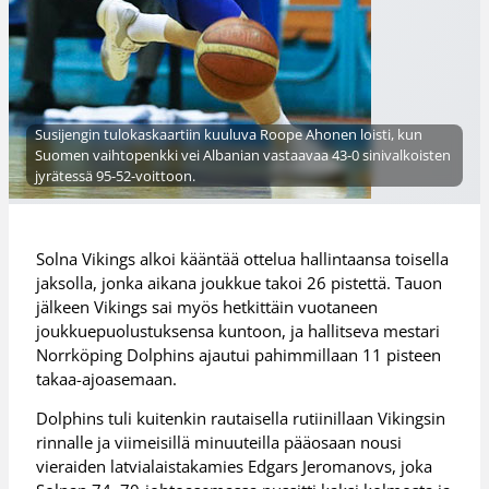
Susijengin tulokaskaartiin kuuluva Roope Ahonen loisti, kun
Suomen vaihtopenkki vei Albanian vastaavaa 43-0 sinivalkoisten
jyrätessä 95-52-voittoon.
Solna Vikings alkoi kääntää ottelua hallintaansa toisella
jaksolla, jonka aikana joukkue takoi 26 pistettä. Tauon
jälkeen Vikings sai myös hetkittäin vuotaneen
joukkuepuolustuksensa kuntoon, ja hallitseva mestari
Norrköping Dolphins ajautui pahimmillaan 11 pisteen
takaa-ajoasemaan.
Dolphins tuli kuitenkin rautaisella rutiinillaan Vikingsin
rinnalle ja viimeisillä minuuteilla pääosaan nousi
vieraiden latvialaistakamies Edgars Jeromanovs, joka