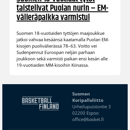
taistelivat Puolan nurin – EM-
välieräpaikka varmistui
Suomen 18-vuotiaiden tyttöjen maajoukkue
jatkoi vahvaa kesäänsä kaatamalla Puolan EM-
kisojen puolivälierässä 78–63. Voitto vei
Sudenpennut Euroopan neljän parhaan
joukkoon sekä varmisti paikan ensi kesän alle
19-vuotiaiden MM-kisoihin Kiinassa.
Suomen
Koripalloliitto
Urheilupuistontie 3
02200 Espoo
office@basket.fi