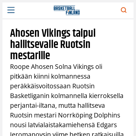
Siirry
sisältöön
Ahosen Vikings taipui
hallitsevalle Ruotsin
mestarille
Roope Ahosen Solna Vikings oli
pitkään kiinni kolmannessa
peräkkäisvoitossaan Ruotsin
Basketliganin kolmannella kierroksella
perjantai-iltana, mutta hallitseva
Ruotsin mestari Norrköping Dolphins
nousi latvialaistakamiehensä Edgars
Jeromanovsin viime hetken ratkaisuilla