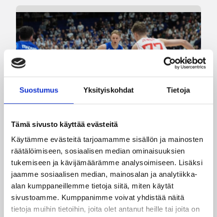
Suostumus
Yksityiskohdat
Tietoja
Tämä sivusto käyttää evästeitä
Käytämme evästeitä tarjoamamme sisällön ja mainosten
räätälöimiseen, sosiaalisen median ominaisuuksien
07.08.2026 09:23
Korisliiga
tukemiseen ja kävijämäärämme analysoimiseen. Lisäksi
Daniel Dolenc KTP-Basketin
jaamme sosiaalisen median, mainosalan ja analytiikka-
haaviin
alan kumppaneillemme tietoja siitä, miten käytät
sivustoamme. Kumppanimme voivat yhdistää näitä
tietoja muihin tietoihin, joita olet antanut heille tai joita on