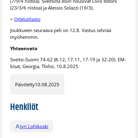
(7/9/4 riistoa). Sveitsiltä esiin nousivat Livio Riboni
(23/3/6 riistoa) ja Alessio Solazzi (19/3).
>
Ottelutilasto
Joukkueen seuraava peli on 12.8. Vastus selviää
myöhemmin.
Yhteenveto
Sveitsi-Suomi 74-62 (8-12, 17-11, 17-19 ja 32-20). EM-
kisat, Georgia, Tbilisi, 10.8.2025
Päivitetty
10.08.2025
Henkilöt
Jyri Lohikoski