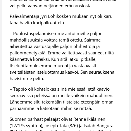
vei pelin vahvan neljännen erän ansiosta.
Päävalmentaja Jyri Lohikosken mukaan nyt oli karu
tapa hävitä koripallo-ottelu.
– Puolustuspelaamisemme antoi meille paljon
mahdollisuuksia voittaa tämä ottelu. Saimme
aiheutettua vastustajalle paljon ohiheittoja ja
pallonmenetyksiä. Emme valitettavasti saaneet niitä
käännettyä koreiksi. Kun sitä jatkui pitkälle,
itseluottamuksemme mureni ja vastaavasti
sveitsiläisten itseluottamus kasvoi. Sen seurauksena
hävisimme pelin.
– Tappio oli kohtalokas siinä mielessä, että kaavio
seuraavissa peleissä on meille vaikein mahdollinen.
Lähdemme silti tekemään tiistaista eteenpäin oman
parhaamme ja katsotaan mihin se riittää.
Suomen parhaat pelaajat olivat Renne Ikäläinen
(12/1/5 syöttöä), Joseph Tala (8/6) ja Isaiah Bangura