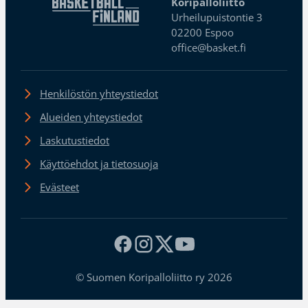
Koripalloliitto
Urheilupuistontie 3
02200 Espoo
office@basket.fi
Henkilöstön yhteystiedot
Alueiden yhteystiedot
Laskutustiedot
Käyttöehdot ja tietosuoja
Evästeet
© Suomen Koripalloliitto ry 2026