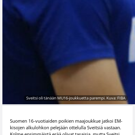
Sveitsi oli tänään MU16-joukkuetta parempi. Kuva: FIBA
Suomen 16-vuotiaiden poikien maajoukkue jatkoi EM-
kisojen alkulohkon pelejään ottelulla Sveitsiä vastaan.
Kolme ensimmäistä erää olivat tasaisia, mutta Sveitsi