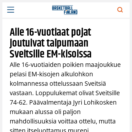
Siirry
sisältöön
Alle 16-vuotiaat pojat
joutuivat taipumaan
Sveitsille EM-kisoissa
Alle 16-vuotiaiden poikien maajoukkue
pelasi EM-kisojen alkulohkon
kolmannessa ottelussaan Sveitsiä
vastaan. Loppulukemat olivat Sveitsille
74-62. Päävalmentaja Jyri Lohikosken
mukaan alussa oli paljon
mahdollisuuksia voittaa ottelu, mutta
sitten itseluottamus mureni.