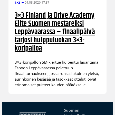
01.08.2026 17:37
3×3
3×3 Finland ja Drive Academy
Elite Suomen mestareiksi
Leppävaarassa – finaalipäivä
tarjosi huippuluokan 3×3-
koripalloa
3×3-koripallon SM-kiertue huipentui lauantaina
Espoon Leppävaarassa pelattuun
finaaliturnaukseen, jossa runsaslukuinen yleisö,
aurinkoinen kesäsää ja tasokkaat ottelut loivat
erinomaiset puitteet kauden päätökselle.
Suomen