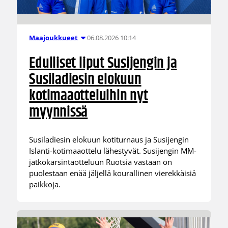
06.08.2026 10:14
Maajoukkueet
Edulliset liput Susijengin ja
Susiladiesin elokuun
kotimaaotteluihin nyt
myynnissä
Susiladiesin elokuun kotiturnaus ja Susijengin
Islanti-kotimaaottelu lähestyvät. Susijengin MM-
jatkokarsintaotteluun Ruotsia vastaan on
puolestaan enää jäljellä kourallinen vierekkäisiä
paikkoja.