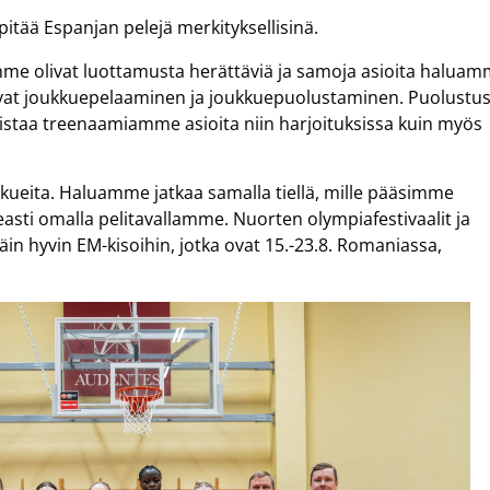
tää Espanjan pelejä merkityksellisinä.
mme olivat luottamusta herättäviä ja samoja asioita halua
ovat joukkuepelaaminen ja joukkuepuolustaminen. Puolustu
staa treenaamiamme asioita niin harjoituksissa kuin myös
ukkueita. Haluamme jatkaa samalla tiellä, mille pääsimme
asti omalla pelitavallamme. Nuorten olympiafestivaalit ja
in hyvin EM-kisoihin, jotka ovat 15.-23.8. Romaniassa,