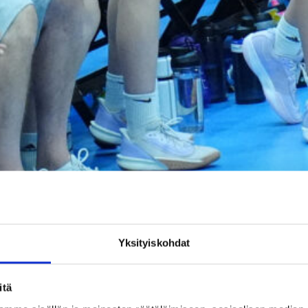
Yksityiskohdat
WU16-joukkue lähtee innokkain mielin Espanjan
itä