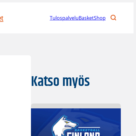
et
Tulospalvelu
BasketShop
Katso myös