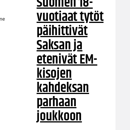
Suomen 18-
vuotiaat tytöt
mme
päihittivät
s
Saksan ja
etenivät EM-
kisojen
kahdeksan
parhaan
joukkoon