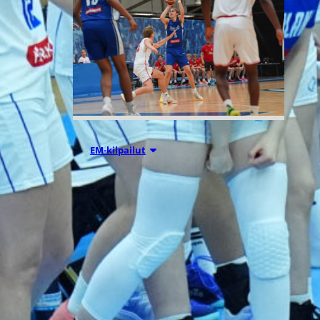
05.08.2026 18:54
EM-kilpailut
Suomen 16-
vuotiaat
suuntaavat B-
divisioonan