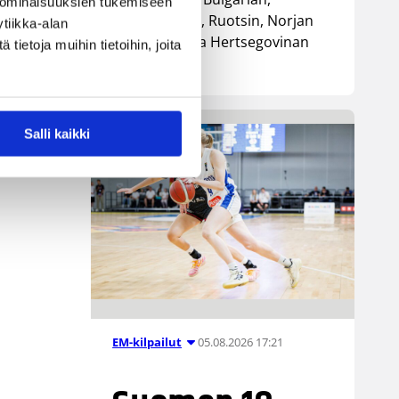
 ominaisuuksien tukemiseen
Luxemburgin, Ruotsin, Norjan
tiikka-alan
sekä Bosnia ja Hertsegovinan
ietoja muihin tietoihin, joita
kanssa.
Salli kaikki
05.08.2026 17:21
EM-kilpailut