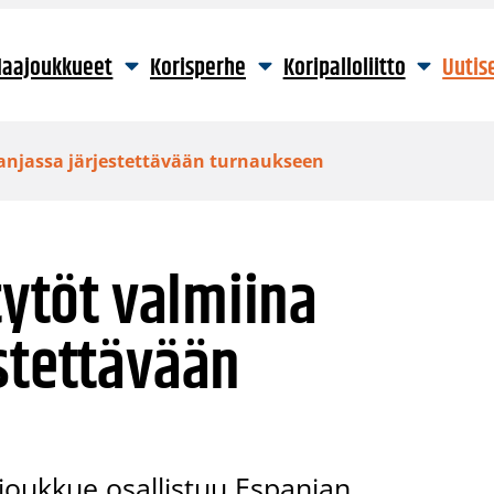
aajoukkueet
Korisperhe
Koripalloliitto
Uutis
panjassa järjestettävään turnaukseen
tytöt valmiina
stettävään
-joukkue osallistuu Espanjan