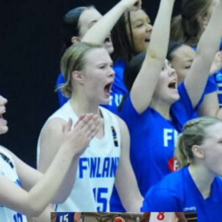
toisessa
ottelussa
Suomen 15-vuotiaiden tyttöjen
maajoukkue jatkoi
voittokulkuaan Lohjalla
pelattavassa Nordic Open -
turnauksessa kaatamalla
Islannin vakuuttavasti 70–47.
Sudenpennut kohtaa huomenna
turnauksen päätösottelussa
Latvian klo 15.