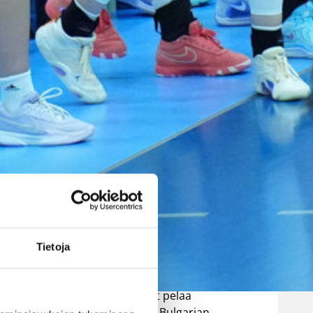
EM-kisoihin –
avausottelu
torstaina
Bulgariaa
vastaan
Suomen 16-vuotiaiden poikien
maajoukkue aloittaa B-
divisioonan EM-kilpailut
Tietoja
torstaina 6.8. Pohjois-
Makedonian Skopjessa.
 turnaukseen.
Sudenpennut pelaa
alkulohkossa Bulgarian,