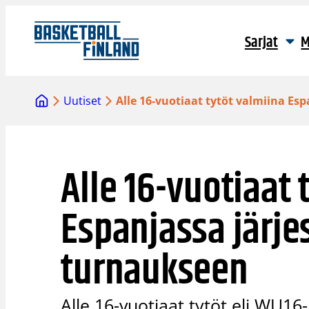
Siirry
sisältöön
Sarjat
M
Uutiset
Alle 16-vuotiaat tytöt valmiina Es
Alle 16-vuotiaat 
Espanjassa järje
turnaukseen
Alle 16-vuotiaat tytöt eli WU16