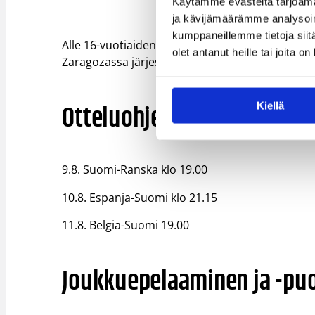
Käytämme evästeitä tarjoama
ja kävijämäärämme analysoim
kumppaneillemme tietoja siitä
Alle 16-vuotiaiden tyttöjen maajoukkue jatkaa 
olet antanut heille tai joita o
Zaragozassa järjestettävässä turnauksessa Rans
Otteluohjelma
Kiellä
9.8. Suomi-Ranska klo 19.00
10.8. Espanja-Suomi klo 21.15
11.8. Belgia-Suomi 19.00
Joukkuepelaaminen ja -pu