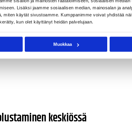
mme sisällön ja mainosten räätälöimiseen, sosiaalisen median
iseen. Lisäksi jaamme sosiaalisen median, mainosalan ja analy
, miten käytät sivustoamme. Kumppanimme voivat yhdistää näitä t
valmistautumista EM-kisoihin, kun joukkue pelaa Espanjan
n kerätty, kun olet käyttänyt heidän palvelujaan.
kaa, Espanjaa ja Belgiaa vastaan.
Muokkaa
olustaminen keskiössä