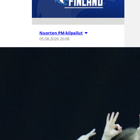
Nuorten PM-kilpailut
05.08.2026 20:08
Suomen 15-
vuotiaat tytöt
voittivat
Islannin
Nordic Open -
turnauksen