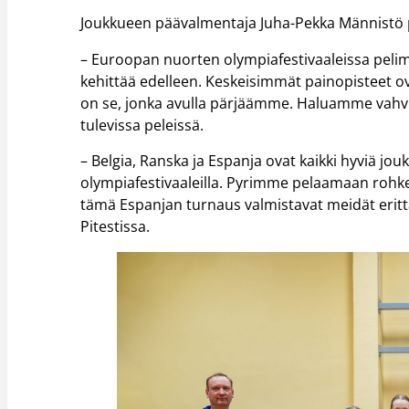
Joukkueen päävalmentaja Juha-Pekka Männistö pi
– Euroopan nuorten olympiafestivaaleissa peli
kehittää edelleen. Keskeisimmät painopisteet 
on se, jonka avulla pärjäämme. Haluamme vahvi
tulevissa peleissä.
– Belgia, Ranska ja Espanja ovat kaikki hyviä jo
olympiafestivaaleilla. Pyrimme pelaamaan rohke
tämä Espanjan turnaus valmistavat meidät erittä
Pitestissa.