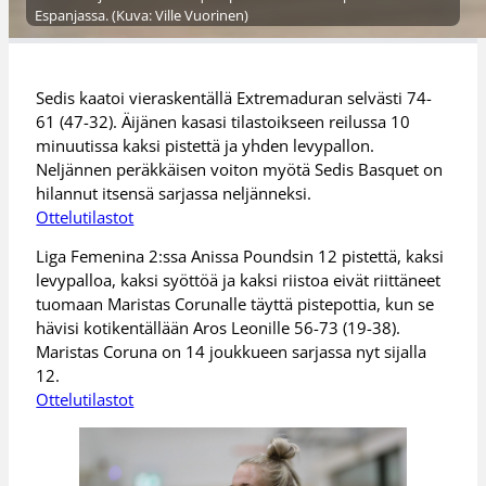
Espanjassa. (Kuva: Ville Vuorinen)
Sedis kaatoi vieraskentällä Extremaduran selvästi 74-
61 (47-32). Äijänen kasasi tilastoikseen reilussa 10
minuutissa kaksi pistettä ja yhden levypallon.
Neljännen peräkkäisen voiton myötä Sedis Basquet on
hilannut itsensä sarjassa neljänneksi.
Ottelutilastot
Liga Femenina 2:ssa Anissa Poundsin 12 pistettä, kaksi
levypalloa, kaksi syöttöä ja kaksi riistoa eivät riittäneet
tuomaan Maristas Corunalle täyttä pistepottia, kun se
hävisi kotikentällään Aros Leonille 56-73 (19-38).
Maristas Coruna on 14 joukkueen sarjassa nyt sijalla
12.
Ottelutilastot