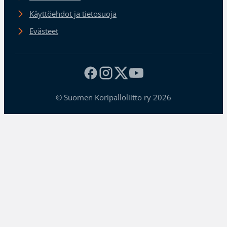
Käyttöehdot ja tietosuoja
Evästeet
© Suomen Koripalloliitto ry 2026