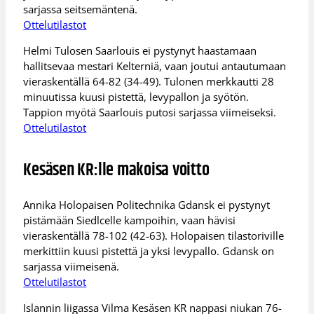
sarjassa seitsemäntenä.
Ottelutilastot
Helmi Tulosen Saarlouis ei pystynyt haastamaan
hallitsevaa mestari Kelterniä, vaan joutui antautumaan
vieraskentällä 64-82 (34-49). Tulonen merkkautti 28
minuutissa kuusi pistettä, levypallon ja syötön.
Tappion myötä Saarlouis putosi sarjassa viimeiseksi.
Ottelutilastot
Kesäsen KR:lle makoisa voitto
Annika Holopaisen Politechnika Gdansk ei pystynyt
pistämään Siedlcelle kampoihin, vaan hävisi
vieraskentällä 78-102 (42-63). Holopaisen tilastoriville
merkittiin kuusi pistettä ja yksi levypallo. Gdansk on
sarjassa viimeisenä.
Ottelutilastot
Islannin liigassa Vilma Kesäsen KR nappasi niukan 76-