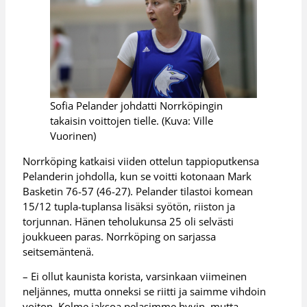
Sofia Pelander johdatti Norrköpingin
takaisin voittojen tielle. (Kuva: Ville
Vuorinen)
Norrköping katkaisi viiden ottelun tappioputkensa
Pelanderin johdolla, kun se voitti kotonaan Mark
Basketin 76-57 (46-27). Pelander tilastoi komean
15/12 tupla-tuplansa lisäksi syötön, riiston ja
torjunnan. Hänen teholukunsa 25 oli selvästi
joukkueen paras. Norrköping on sarjassa
seitsemäntenä.
– Ei ollut kaunista korista, varsinkaan viimeinen
neljännes, mutta onneksi se riitti ja saimme vihdoin
voiton. Kolme jaksoa pelasimme hyvin, mutta