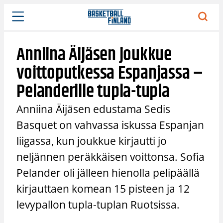
Siirry
sisältöön
Anniina Äijäsen joukkue
voittoputkessa Espanjassa –
Pelanderille tupla-tupla
Anniina Äijäsen edustama Sedis
Basquet on vahvassa iskussa Espanjan
liigassa, kun joukkue kirjautti jo
neljännen peräkkäisen voittonsa. Sofia
Pelander oli jälleen hienolla pelipäällä
kirjauttaen komean 15 pisteen ja 12
levypallon tupla-tuplan Ruotsissa.