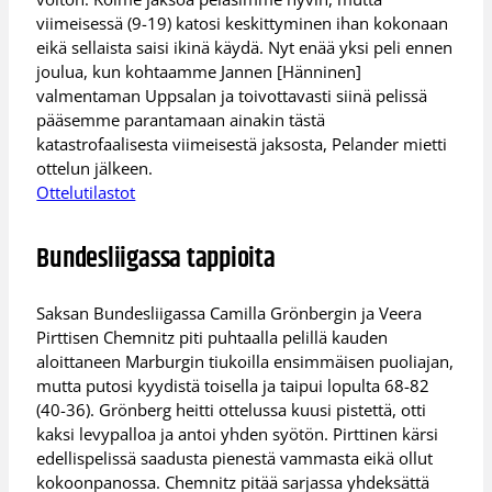
viimeisessä (9-19) katosi keskittyminen ihan kokonaan
eikä sellaista saisi ikinä käydä. Nyt enää yksi peli ennen
joulua, kun kohtaamme Jannen [Hänninen]
valmentaman Uppsalan ja toivottavasti siinä pelissä
pääsemme parantamaan ainakin tästä
katastrofaalisesta viimeisestä jaksosta, Pelander mietti
ottelun jälkeen.
Ottelutilastot
Bundesliigassa tappioita
Saksan Bundesliigassa Camilla Grönbergin ja Veera
Pirttisen Chemnitz piti puhtaalla pelillä kauden
aloittaneen Marburgin tiukoilla ensimmäisen puoliajan,
mutta putosi kyydistä toisella ja taipui lopulta 68-82
(40-36). Grönberg heitti ottelussa kuusi pistettä, otti
kaksi levypalloa ja antoi yhden syötön. Pirttinen kärsi
edellispelissä saadusta pienestä vammasta eikä ollut
kokoonpanossa. Chemnitz pitää sarjassa yhdeksättä