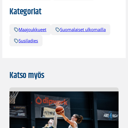
Kategoriat
Maajoukkueet
Suomalaiset ulkomailla
Susiladies
Katso myös