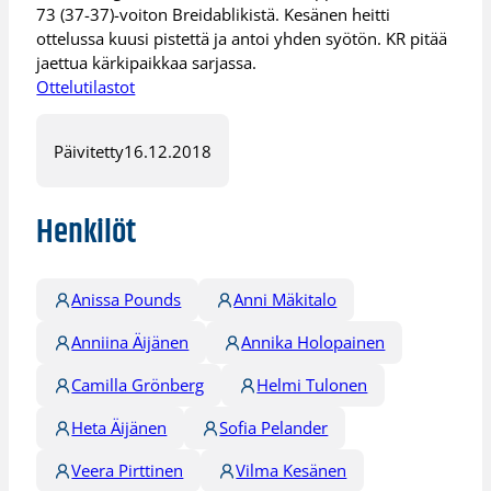
73 (37-37)-voiton Breidablikistä. Kesänen heitti
ottelussa kuusi pistettä ja antoi yhden syötön. KR pitää
jaettua kärkipaikkaa sarjassa.
Ottelutilastot
Päivitetty
16.12.2018
Henkilöt
Anissa Pounds
Anni Mäkitalo
Anniina Äijänen
Annika Holopainen
Camilla Grönberg
Helmi Tulonen
Heta Äijänen
Sofia Pelander
Veera Pirttinen
Vilma Kesänen