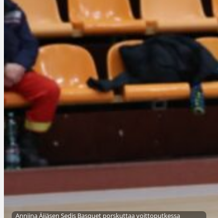
Anniina Äijäsen Sedis Basquet porskuttaa voittoputkessa