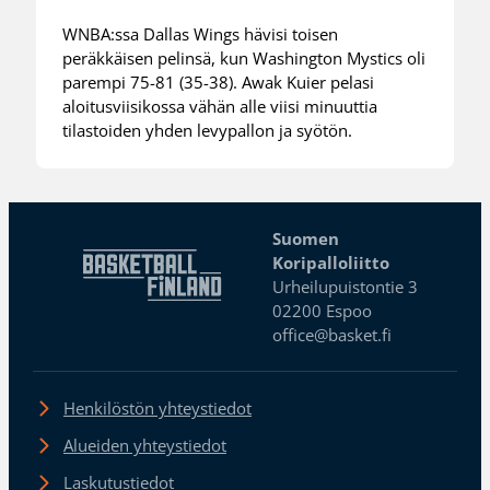
WNBA:ssa Dallas Wings hävisi toisen
peräkkäisen pelinsä, kun Washington Mystics oli
parempi 75-81 (35-38). Awak Kuier pelasi
aloitusviisikossa vähän alle viisi minuuttia
tilastoiden yhden levypallon ja syötön.
Suomen
Koripalloliitto
Urheilupuistontie 3
02200 Espoo
office@basket.fi
Henkilöstön yhteystiedot
Alueiden yhteystiedot
Laskutustiedot