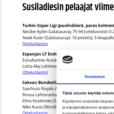
Susiladiesin pelaajat viime 
Turkin Süper Ligi (puolivälierä, paras kolmest
Nesibe Aydin-Galatasaray 75-94 (otteluvoitot 0-
Awak Kuier (Galatasaray): 16 pistettä, 5 levypallo
Ottelutilastot
Espanjan LF Endesa:
Estudiantes-Araski 80-72
Lotta-Maj Lahtinen (Araski): 9 pistettä, 4 levypall
Ottelutilastot
Suostumus
Saksan Bundesliiga:
Saarlouis Royals-Angels Nördlingen 68-49
Tämä sivusto käyttää eväste
Roosa Lehtoranta (Saarlouis): 11 pistettä, 4 levy
Elina Koskimies (Saarlouis): 8 pistettä, 1 levypall
Käytämme evästeitä tarjoama
Niko Kuusi (Nördlingen, päävalmentaja)
ja kävijämäärämme analysoim
Ottelutilastot
kumppaneillemme tietoja siitä