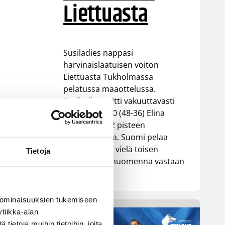
Liettuasta
Susiladies nappasi
harvinaislaatuisen voiton
Liettuasta Tukholmassa
pelatussa maaottelussa.
Susiladies voitti vakuuttavasti
Liettuan 81-70 (48-36) Elina
Aarnisalon 22 pisteen
johdattamana. Suomi pelaa
Tukholmassa vielä toisen
Tietoja
ottelun, kun huomenna vastaan
tulee Ruotsi.
 ominaisuuksien tukemiseen
tiikka-alan
ietoja muihin tietoihin, joita