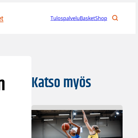
et
Tulospalvelu
BasketShop
n
Katso myös