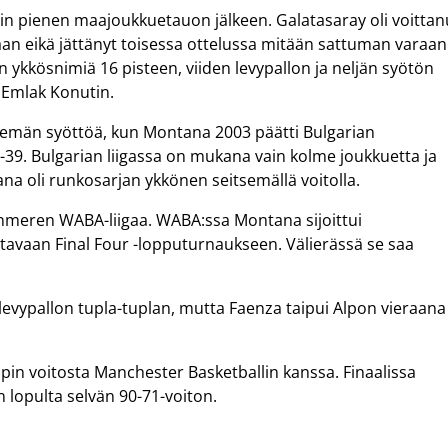
miin pienen maajoukkuetauon jälkeen. Galatasaray oli voittan
an eikä jättänyt toisessa ottelussa mitään sattuman varaan
yn ykkösnimiä 16 pisteen, viiden levypallon ja neljän syötön
a Emlak Konutin.
eitsemän syöttöä, kun Montana 2003 päätti Bulgarian
39. Bulgarian liigassa on mukana vain kolme joukkuetta ja
na oli runkosarjan ykkönen seitsemällä voitolla.
nmeren WABA-liigaa. WABA:ssa Montana sijoittui
lattavaan Final Four -lopputurnaukseen. Välierässä se saa
 levypallon tupla-tuplan, mutta Faenza taipui Alpon vieraana
pin voitosta Manchester Basketballin kanssa. Finaalissa
 lopulta selvän 90-71-voiton.