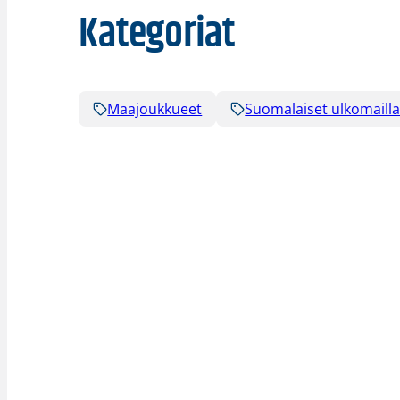
Kategoriat
Maajoukkueet
Suomalaiset ulkomaill