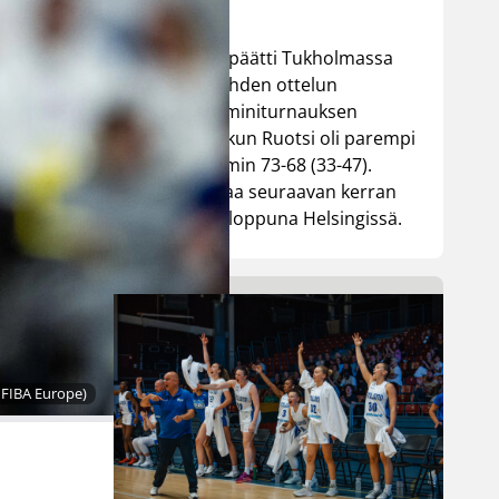
Susiladies päätti Tukholmassa
pelatun kahden ottelun
mittaisen miniturnauksen
tappioon, kun Ruotsi oli parempi
loppulukemin 73-68 (33-47).
Suomi pelaa seuraavan kerran
ensi viikonloppuna Helsingissä.
 FIBA Europe)