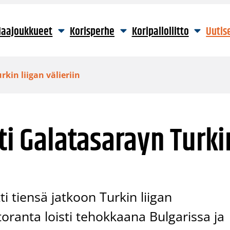
aajoukkueet
Korisperhe
Koripalloliitto
Uutis
rkin liigan välieriin
tti Galatasarayn Turki
i tiensä jatkoon Turkin liigan
toranta loisti tehokkaana Bulgarissa ja