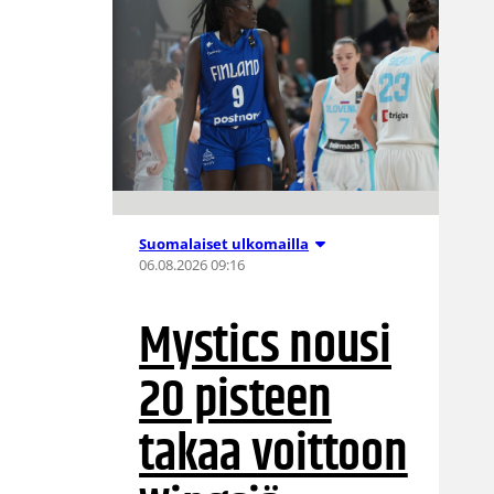
Suomalaiset ulkomailla
06.08.2026 09:16
Mystics nousi
20 pisteen
takaa voittoon