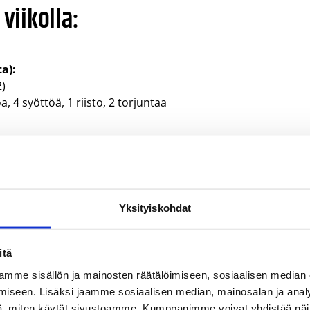
viikolla:
a):
2)
a, 4 syöttöä, 1 riisto, 2 torjuntaa
oa, 5 syöttöä, 2 riistoa
Yksityiskohdat
itä
palloa, 2 syöttöä, 1 torjunta
o, 3 syöttöä
mme sisällön ja mainosten räätälöimiseen, sosiaalisen median
iseen. Lisäksi jaamme sosiaalisen median, mainosalan ja analy
, miten käytät sivustoamme. Kumppanimme voivat yhdistää näitä t