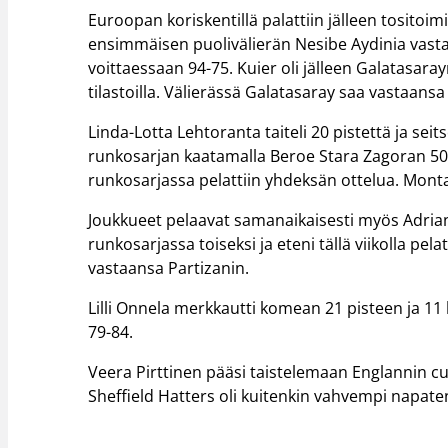
Euroopan koriskentillä palattiin jälleen tositoi
ensimmäisen puolivälierän Nesibe Aydinia vasta
voittaessaan 94-75. Kuier oli jälleen Galatasara
tilastoilla. Välierässä Galatasaray saa vastaans
Linda-Lotta Lehtoranta taiteli 20 pistettä ja s
runkosarjan kaatamalla Beroe Stara Zagoran 50-
runkosarjassa pelattiin yhdeksän ottelua. Monta
Joukkueet pelaavat samanaikaisesti myös Adria
runkosarjassa toiseksi ja eteni tällä viikolla pe
vastaansa Partizanin.
Lilli Onnela merkkautti komean 21 pisteen ja 11
79-84.
Veera Pirttinen pääsi taistelemaan Englannin cu
Sheffield Hatters oli kuitenkin vahvempi napaten