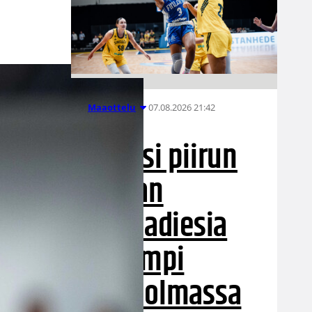
07.08.2026 21:42
Maaottelu
Ruotsi piirun
verran
Susiladiesia
parempi
Tukholmassa