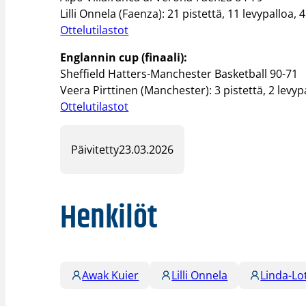
Lilli Onnela (Faenza): 21 pistettä, 11 levypalloa, 
Ottelutilastot
Englannin cup (finaali):
Sheffield Hatters-Manchester Basketball 90-71
Veera Pirttinen (Manchester): 3 pistettä, 2 levyp
Ottelutilastot
Päivitetty
23.03.2026
Henkilöt
Awak Kuier
Lilli Onnela
Linda-Lo