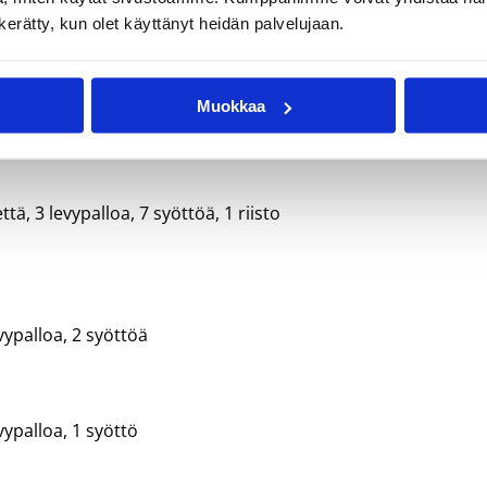
n kerätty, kun olet käyttänyt heidän palvelujaan.
evypalloa, 1 syöttö, 1 torjunta
Muokkaa
ä, 3 levypalloa, 7 syöttöä, 1 riisto
vypalloa, 2 syöttöä
vypalloa, 1 syöttö