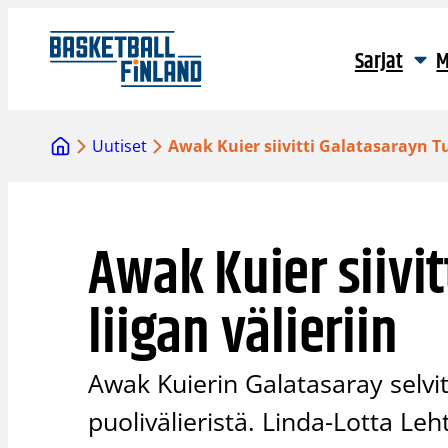
Siirry
sisältöön
Sarjat
M
Uutiset
Awak Kuier siivitti Galatasarayn Tu
Awak Kuier siivi
liigan välieriin
Awak Kuierin Galatasaray selvitt
puolivälieristä. Linda-Lotta Leh