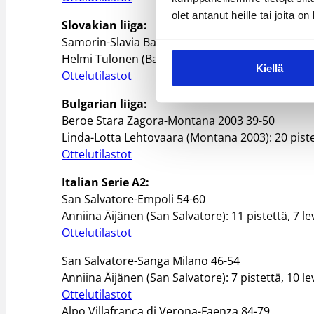
olet antanut heille tai joita o
Slovakian liiga:
Samorin-Slavia Banska Bystrica 53-92
Helmi Tulonen (Banska Bystrica): 10 pistettä, 6 l
Kiellä
Ottelutilastot
Bulgarian liiga:
Beroe Stara Zagora-Montana 2003 39-50
Linda-Lotta Lehtovaara (Montana 2003): 20 pistett
Ottelutilastot
Italian Serie A2:
San Salvatore-Empoli 54-60
Anniina Äijänen (San Salvatore): 11 pistettä, 7 le
Ottelutilastot
San Salvatore-Sanga Milano 46-54
Anniina Äijänen (San Salvatore): 7 pistettä, 10 le
Ottelutilastot
Alpo Villafranca di Verona-Faenza 84-79