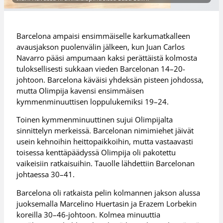
Barcelona ampaisi ensimmäiselle karkumatkalleen
avausjakson puolenvälin jälkeen, kun Juan Carlos
Navarro pääsi ampumaan kaksi perättäistä kolmosta
tuloksellisesti sukkaan vieden Barcelonan 14–20-
johtoon. Barcelona käväisi yhdeksän pisteen johdossa,
mutta Olimpija kavensi ensimmäisen
kymmenminuuttisen loppulukemiksi 19–24.
Toinen kymmenminuuttinen sujui Olimpijalta
sinnittelyn merkeissä. Barcelonan nimimiehet jäivät
usein kehnoihin heittopaikkoihin, mutta vastaavasti
toisessa kenttäpäädyssä Olimpija oli pakotettu
vaikeisiin ratkaisuihin. Tauolle lähdettiin Barcelonan
johtaessa 30–41.
Barcelona oli ratkaista pelin kolmannen jakson alussa
juoksemalla Marcelino Huertasin ja Erazem Lorbekin
koreilla 30–46-johtoon. Kolmea minuuttia