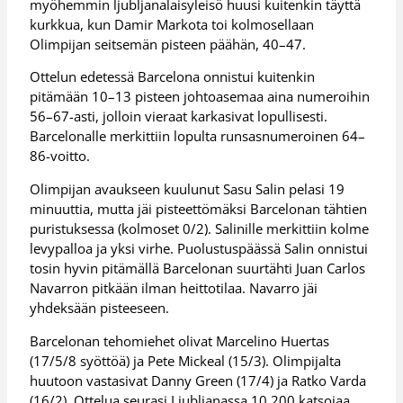
myöhemmin ljubljanalaisyleisö huusi kuitenkin täyttä
kurkkua, kun Damir Markota toi kolmosellaan
Olimpijan seitsemän pisteen päähän, 40–47.
Ottelun edetessä Barcelona onnistui kuitenkin
pitämään 10–13 pisteen johtoasemaa aina numeroihin
56–67-asti, jolloin vieraat karkasivat lopullisesti.
Barcelonalle merkittiin lopulta runsasnumeroinen 64–
86-voitto.
Olimpijan avaukseen kuulunut Sasu Salin pelasi 19
minuuttia, mutta jäi pisteettömäksi Barcelonan tähtien
puristuksessa (kolmoset 0/2). Salinille merkittiin kolme
levypalloa ja yksi virhe. Puolustuspäässä Salin onnistui
tosin hyvin pitämällä Barcelonan suurtähti Juan Carlos
Navarron pitkään ilman heittotilaa. Navarro jäi
yhdeksään pisteeseen.
Barcelonan tehomiehet olivat Marcelino Huertas
(17/5/8 syöttöä) ja Pete Mickeal (15/3). Olimpijalta
huutoon vastasivat Danny Green (17/4) ja Ratko Varda
(16/2). Ottelua seurasi Ljubljanassa 10 200 katsojaa.