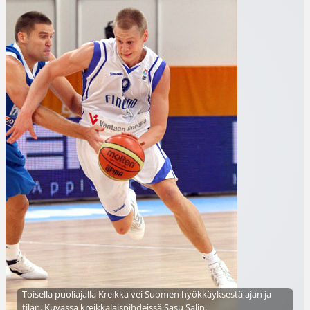
Toisella puoliajalla Kreikka vei Suomen hyökkäyksestä ajan ja
tilan. Kuvassa kreikkalaispihdeissä Sasu Salin.