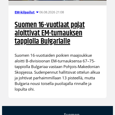
06.08.2026 21:08
EM-kilpailut
Suomen 16-vuotiaat pojat
aloittivat EM-turnauksen
tappiolla Bulgarialle
Suomen 16-vuotiaiden poikien maajoukkue
aloitti B-divisioonan EM-turnauksensa 67–75-
tappiolla Bulgariaa vastaan Pohjois-Makedonian
Skopjessa. Sudenpennut hallitsivat ottelun alkua
ja johtivat parhaimmillaan 13 pisteellä, mutta
Bulgaria nousi toisella puoliajalla rinnalle ja
lopulta ohi.
Suomen