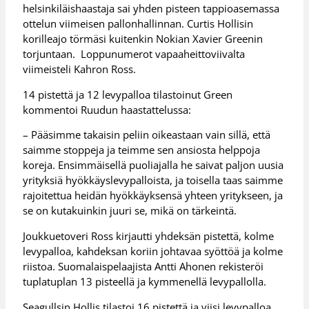
helsinkiläishaastaja sai yhden pisteen tappioasemassa
ottelun viimeisen pallonhallinnan. Curtis Hollisin
korilleajo törmäsi kuitenkin Nokian Xavier Greenin
torjuntaan. Loppunumerot vapaaheittoviivalta
viimeisteli Kahron Ross.
14 pistettä ja 12 levypalloa tilastoinut Green
kommentoi Ruudun haastattelussa:
– Pääsimme takaisin peliin oikeastaan vain sillä, että
saimme stoppeja ja teimme sen ansiosta helppoja
koreja. Ensimmäisellä puoliajalla he saivat paljon uusia
yrityksiä hyökkäyslevypalloista, ja toisella taas saimme
rajoitettua heidän hyökkäyksensä yhteen yritykseen, ja
se on kutakuinkin juuri se, mikä on tärkeintä.
Joukkuetoveri Ross kirjautti yhdeksän pistettä, kolme
levypalloa, kahdeksan koriin johtavaa syöttöä ja kolme
riistoa. Suomalaispelaajista Antti Ahonen rekisteröi
tuplatuplan 13 pisteellä ja kymmenellä levypallolla.
Seagullsin Hollis tilastoi 16 pistettä ja viisi levypalloa.