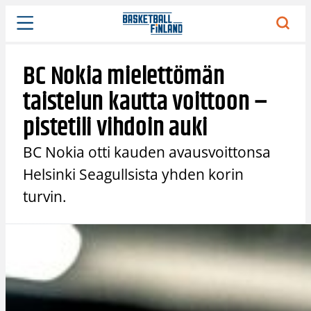
Siirry
sisältöön
BC Nokia mielettömän
taistelun kautta voittoon –
pistetili vihdoin auki
BC Nokia otti kauden avausvoittonsa
Helsinki Seagullsista yhden korin
turvin.