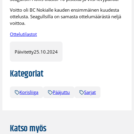
Voitto oli BC Nokialle kauden ensimmäinen kuudesta
ottelusta. Seagullsilla on samasta ottelumäärästä neljä
voittoa.
Ottelutilastot
Päivitetty
25.10.2024
Kategoriat
Korisliiga
Pääjuttu
Sarjat
Katso myös