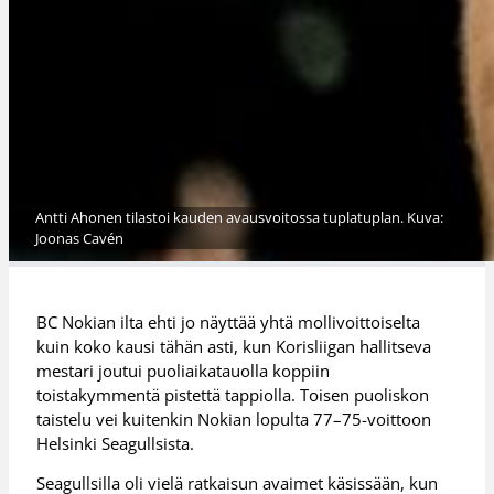
Antti Ahonen tilastoi kauden avausvoitossa tuplatuplan. Kuva:
Joonas Cavén
BC Nokian ilta ehti jo näyttää yhtä mollivoittoiselta
kuin koko kausi tähän asti, kun Korisliigan hallitseva
mestari joutui puoliaikatauolla koppiin
toistakymmentä pistettä tappiolla. Toisen puoliskon
taistelu vei kuitenkin Nokian lopulta 77–75-voittoon
Helsinki Seagullsista.
Seagullsilla oli vielä ratkaisun avaimet käsissään, kun