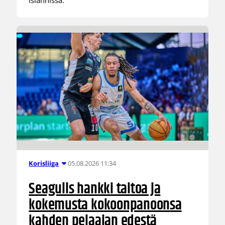
05.08.2026 11:34
Korisliiga
Seagulls hankki taitoa ja
kokemusta kokoonpanoonsa
kahden pelaajan edestä