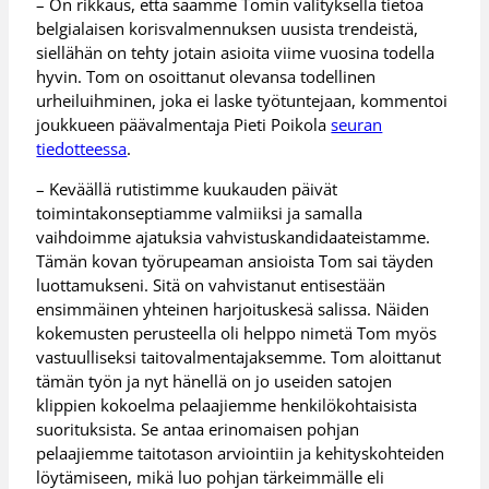
– On rikkaus, että saamme Tomin välityksellä tietoa
belgialaisen korisvalmennuksen uusista trendeistä,
siellähän on tehty jotain asioita viime vuosina todella
hyvin. Tom on osoittanut olevansa todellinen
urheiluihminen, joka ei laske työtuntejaan, kommentoi
joukkueen päävalmentaja Pieti Poikola
seuran
tiedotteessa
.
– Keväällä rutistimme kuukauden päivät
toimintakonseptiamme valmiiksi ja samalla
vaihdoimme ajatuksia vahvistuskandidaateistamme.
Tämän kovan työrupeaman ansioista Tom sai täyden
luottamukseni. Sitä on vahvistanut entisestään
ensimmäinen yhteinen harjoituskesä salissa. Näiden
kokemusten perusteella oli helppo nimetä Tom myös
vastuulliseksi taitovalmentajaksemme. Tom aloittanut
tämän työn ja nyt hänellä on jo useiden satojen
klippien kokoelma pelaajiemme henkilökohtaisista
suorituksista. Se antaa erinomaisen pohjan
pelaajiemme taitotason arviointiin ja kehityskohteiden
löytämiseen, mikä luo pohjan tärkeimmälle eli