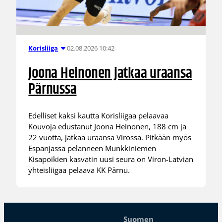
02.08.2026 10:42
Korisliiga
Joona Heinonen jatkaa uraansa
Pärnussa
Edelliset kaksi kautta Korisliigaa pelaavaa
Kouvoja edustanut Joona Heinonen, 188 cm ja
22 vuotta, jatkaa uraansa Virossa. Pitkään myös
Espanjassa pelanneen Munkkiniemen
Kisapoikien kasvatin uusi seura on Viron-Latvian
yhteisliigaa pelaava KK Pärnu.
Suomen