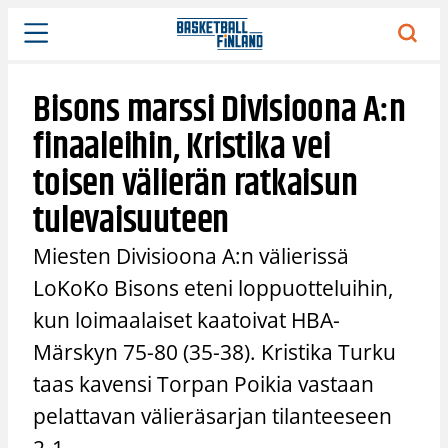
Siirry
sisältöön
Bisons marssi Divisioona A:n
finaaleihin, Kristika vei
toisen välierän ratkaisun
tulevaisuuteen
Miesten Divisioona A:n välierissä
LoKoKo Bisons eteni loppuotteluihin,
kun loimaalaiset kaatoivat HBA-
Märskyn 75-80 (35-38). Kristika Turku
taas kavensi Torpan Poikia vastaan
pelattavan välieräsarjan tilanteeseen
2-1.