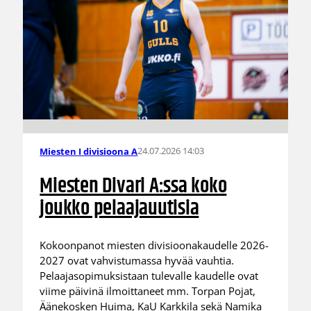
24.07.2026 14:03
Miesten I divisioona A
Miesten Divari A:ssa koko
joukko pelaajauutisia
Kokoonpanot miesten divisioonakaudelle 2026-
2027 ovat vahvistumassa hyvää vauhtia.
Pelaajasopimuksistaan tulevalle kaudelle ovat
viime päivinä ilmoittaneet mm. Torpan Pojat,
Äänekosken Huima, KaU Karkkila sekä Namika