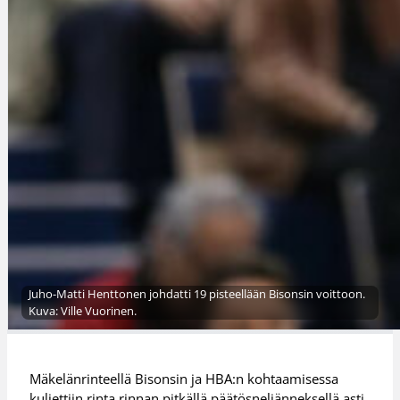
Juho-Matti Henttonen johdatti 19 pisteellään Bisonsin voittoon.
Kuva: Ville Vuorinen.
Mäkelänrinteellä Bisonsin ja HBA:n kohtaamisessa
kuljettiin rinta rinnan pitkällä päätösneljänneksellä asti,