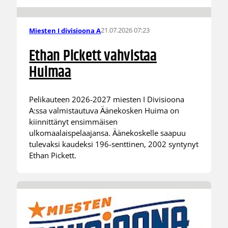
21.07.2026 07:23
Miesten I divisioona A
Ethan Pickett vahvistaa
Huimaa
Pelikauteen 2026-2027 miesten I Divisioona
A:ssa valmistautuva Äänekosken Huima on
kiinnittänyt ensimmäisen
ulkomaalaispelaajansa. Äänekoskelle saapuu
tulevaksi kaudeksi 196-senttinen, 2002 syntynyt
Ethan Pickett.