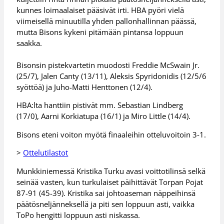
kunnes loimaalaiset pääsivät irti. HBA pyöri vielä
viimeisellä minuutilla yhden pallonhallinnan päässä,
mutta Bisons kykeni pitämään pintansa loppuun
saakka.
Bisonsin pistekvartetin muodosti Freddie McSwain Jr.
(25/7), Jalen Canty (13/11), Aleksis Spyridonidis (12/5/6
syöttöä) ja Juho-Matti Henttonen (12/4).
HBA:lta hanttiin pistivät mm. Sebastian Lindberg
(17/0), Aarni Korkiatupa (16/1) ja Miro Little (14/4).
Bisons eteni voiton myötä finaaleihin otteluvoitoin 3-1.
>
Ottelutilastot
Munkkiniemessä Kristika Turku avasi voittotilinsä selkä
seinää vasten, kun turkulaiset päihittävät Torpan Pojat
87-91 (45-39). Kristika sai johtoaseman näppeihinsä
päätösneljänneksellä ja piti sen loppuun asti, vaikka
ToPo hengitti loppuun asti niskassa.