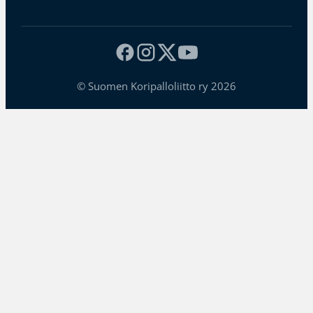
© Suomen Koripalloliitto ry 2026