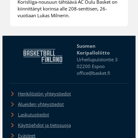
Korisliiga-nousuun tähtäävä AC Oulu Basket on
kiinnittänyt korinsa alle 208-senttisen, 26-
vuotiaan Lukas Milnerin.
Suomen
Koripalloliitto
Urheilupuistontie 3
02200 Espoo
office@basket.fi
Henkilöstön yhteystiedot
Alueiden yhteystiedot
Laskutustiedot
Käyttöehdot ja tietosuoja
Evästeet