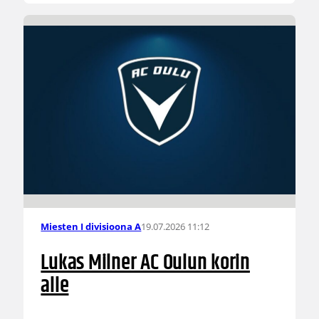
19.07.2026 11:12
Miesten I divisioona A
Lukas Milner AC Oulun korin
alle