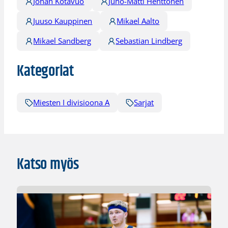
Johan Kotavuo
Juho-Matti Henttonen
Juuso Kauppinen
Mikael Aalto
Mikael Sandberg
Sebastian Lindberg
Kategoriat
Miesten I divisioona A
Sarjat
Katso myös