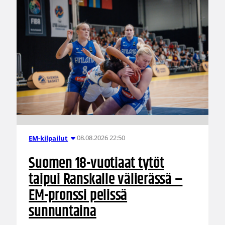
08.08.2026 22:50
EM-kilpailut
Suomen 18-vuotiaat tytöt
taipui Ranskalle välierässä –
EM-pronssi pelissä
sunnuntaina