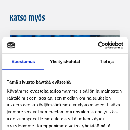
Katso myös
Suostumus
Yksityiskohdat
Tietoja
Tämä sivusto käyttää evästeitä
Käytämme evästeitä tarjoamamme sisällön ja mainosten
räätälöimiseen, sosiaalisen median ominaisuuksien
08.08.2026 22:58
3×3
tukemiseen ja kävijämäärämme analysoimiseen. Lisäksi
jaamme sosiaalisen median, mainosalan ja analytiikka-
Suomea edustavat 3×3-
alan kumppaneillemme tietoja siitä, miten käytät
joukkueet aloittivat Nordic Cup
sivustoamme. Kumppanimme voivat yhdistää näitä