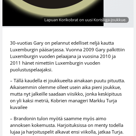
Lapuan Korikobrat on uusi Korisliiga-joukkue.
30-vuotias Gary on pelannut edelliset neljä kautta
Luxemburgin pääsarjassa. Vuonna 2009 Gary palkittiin
Luxemburgin vuoden pelaajana ja vuosina 2010 ja
2011 hänet nimettiin Luxemburgin vuoden
puolustuspelaajaksi.
– Tällä kaudella ei joukkueelta ainakaan puutu pituutta.
Aikaisemmin olemme olleet usein aika pieni joukkue,
mutta nyt jalkeille saadaan viisikko, jonka keskipituus
on yli kaksi metriä, Kobrien manageri Markku Turja
kuvailee
– Brandonin tulon myötä saamme myös aimo
annoksen kokemusta. Harjoituksissa on menty todella
lujaa ja harjoituspelit alkavat ensi viikolla, jatkaa Turja.