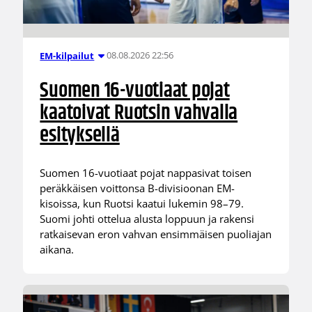
08.08.2026 22:56
EM-kilpailut
Suomen 16-vuotiaat pojat
kaatoivat Ruotsin vahvalla
esityksellä
Suomen 16-vuotiaat pojat nappasivat toisen
peräkkäisen voittonsa B-divisioonan EM-
kisoissa, kun Ruotsi kaatui lukemin 98–79.
Suomi johti ottelua alusta loppuun ja rakensi
ratkaisevan eron vahvan ensimmäisen puoliajan
aikana.