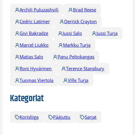
Archili Puluzashvili
Brad Reese
Cedric Latimer
Derrick Crayton
Givi Bakradze
Jussi Salo
Jussi Turja
Marcel Liukko
Markku Turja
Matias Salo
Panu Peltokangas
Roni Hyvärinen
Terence Stansbury
Tuomas Viertola
Ville Turja
Kategoriat
Korisliiga
Pääjuttu
Sarjat