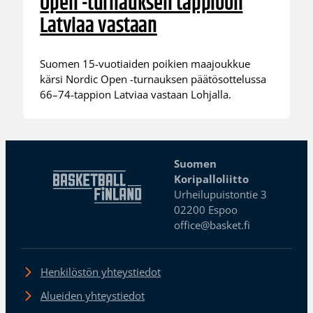
Open -turnauksen tappioon
Latviaa vastaan
Suomen 15-vuotiaiden poikien maajoukkue
kärsi Nordic Open -turnauksen päätösottelussa
66–74-tappion Latviaa vastaan Lohjalla.
Suomen
Koripalloliitto
Urheilupuistontie 3
02200 Espoo
office@basket.fi
Henkilöstön yhteystiedot
Alueiden yhteystiedot