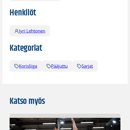
Henkilöt
Jyri Lehtonen
Kategoriat
Korisliiga
Pääjuttu
Sarjat
Katso myös