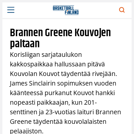
Siirry
sisältöön
Brannen Greene Kouvojen
paitaan
Korisliigan sarjataulukon
kakkospaikkaa hallussaan pitävä
Kouvolan Kouvot täydentää rivejään.
James Sinclairin sopimuksen vuoden
käänteessä purkanut Kouvot hankki
nopeasti paikkaajan, kun 201-
senttinen ja 23-vuotias laituri Brannen
Greene täydentää kouvolalaisten
pelaajiston.