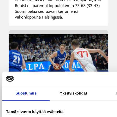
Ruotsi oli parempi loppulukemin 73-68 (33-47).
Suomi pelaa seuraavan kerran ensi
viikonloppuna Helsingissä.
Suostumus
Yksityiskohdat
T
07.08.2026 09:23
Korisliiga
Tämä sivusto käyttää evästeitä