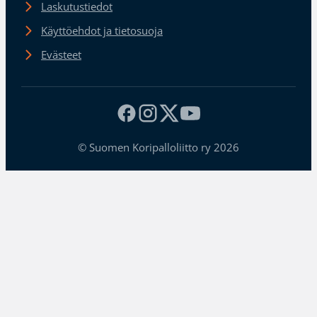
Laskutustiedot
Käyttöehdot ja tietosuoja
Evästeet
© Suomen Koripalloliitto ry 2026