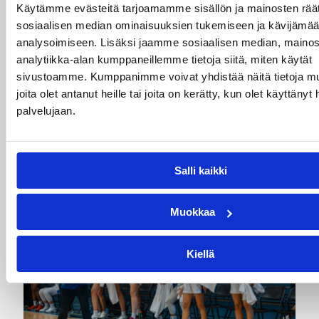
Daniel Dolenc KTP-Basketin
Käytämme evästeitä tarjoamamme sisällön ja mainosten räät
sosiaalisen median ominaisuuksien tukemiseen ja kävijäm
haaviin
analysoimiseen. Lisäksi jaamme sosiaalisen median, mainos
analytiikka-alan kumppaneillemme tietoja siitä, miten käytät
Dolenc on rakentanut pitkän ammattilaisuran
sivustoamme. Kumppanimme voivat yhdistää näitä tietoja muih
Suomen lisäksi Ranskassa, Itävallassa,
joita olet antanut heille tai joita on kerätty, kun olet käyttänyt
Liettuassa, Romaniassa, Bosniassa ja viimeksi
palvelujaan.
Islannissa.
Salli kaikki
Muokkaa
Kiellä