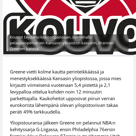
Kouvot täydensi kokoonpanoaan, solmimalla
pelaajasopimuksen Kansasin yliopiston kasvatin, Brannen
Greenen kanssa.
Greene vietti kolme kautta perinteikkäässä ja
menestyksekkäässä Kansasin yliopistossa, jossa mies
kirjautti viimeisenä vuotenaan 5,4 pistettä ja 2,1
levypalloa ottelua kohden noin 12 minuutin
parkettiajalla. Kaukoheitot upposivat piirun verran
eurokorista lähempänä olevan yilopistoviivan takaa
peräti 49% tarkkuudella.
Yliopistouransa jälkeen Greene on pelannut NBA:n
kehityssarja G-Liigassa, ensin Philadelphia 76ersin