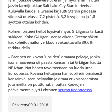
farmijoukkue Delaware 87ersin ja myöhemmin Utah
Jazzin farmijoukkue Salt Lake City Starsin riveissä.
Kuluvalla kaudella Greene kirjautti Starsin paidassa
viidessä ottelussa 7,2 pistettä, 3,2 levypalloa ja 1,8
syöttöä ottelua kohden.
Kolmen pisteen heitot löysivät myös G-Liigassa tarkasti
sukkaan. Koko G-Liigan uransa aikana Greene säkitti
kaukoheitot nailonverkkoon vakuuttavalla 39,6%
tarkkuudella.
– Brannen on kovan ”upsiden” omaava pelaaja, jonka
isona haaveena oli päästä Kansasin tai G-Liigan kautta
NBA:han. Nyt hänen tavoitteenaan on luoda uraa
Euroopassa. Kovana heittäjänä hän sopii erinomaisesti
kansainväliseen pelityyliin ja omaa erikoisosaamista
jota meiltä on puuttunut, niputtaa Kouvojen
päävalmentaja Jyri Lehtonen
seuran tiedotteessa
.
Päivitetty
09.01.2018