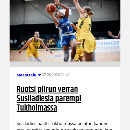
07.08.2026 21:42
Maaottelu
Ruotsi piirun verran
Susiladiesia parempi
Tukholmassa
Susiladies päätti Tukholmassa pelatun kahden
ottelun mittaisen miniturnauksen tappioon, kun