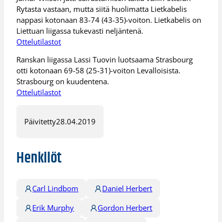
Rytasta vastaan, mutta siitä huolimatta Lietkabelis
nappasi kotonaan 83-74 (43-35)-voiton. Lietkabelis on
Liettuan liigassa tukevasti neljäntenä.
Ottelutilastot
Ranskan liigassa Lassi Tuovin luotsaama Strasbourg
otti kotonaan 69-58 (25-31)-voiton Levalloisista.
Strasbourg on kuudentena.
Ottelutilastot
Päivitetty
28.04.2019
Henkilöt
Carl Lindbom
Daniel Herbert
Erik Murphy
Gordon Herbert