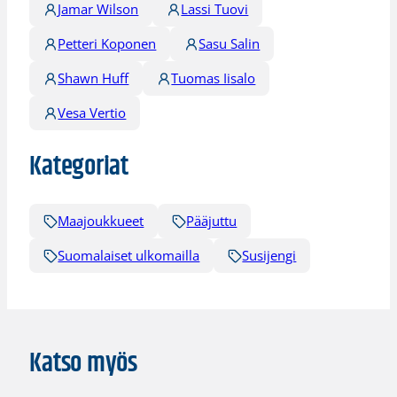
Jamar Wilson
Lassi Tuovi
Petteri Koponen
Sasu Salin
Shawn Huff
Tuomas Iisalo
Vesa Vertio
Kategoriat
Maajoukkueet
Pääjuttu
Suomalaiset ulkomailla
Susijengi
Katso myös