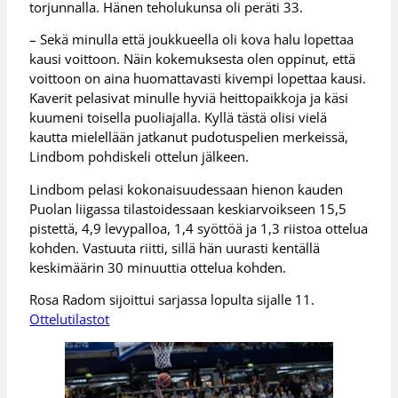
torjunnalla. Hänen teholukunsa oli peräti 33.
– Sekä minulla että joukkueella oli kova halu lopettaa
kausi voittoon. Näin kokemuksesta olen oppinut, että
voittoon on aina huomattavasti kivempi lopettaa kausi.
Kaverit pelasivat minulle hyviä heittopaikkoja ja käsi
kuumeni toisella puoliajalla. Kyllä tästä olisi vielä
kautta mielellään jatkanut pudotuspelien merkeissä,
Lindbom pohdiskeli ottelun jälkeen.
Lindbom pelasi kokonaisuudessaan hienon kauden
Puolan liigassa tilastoidessaan keskiarvoikseen 15,5
pistettä, 4,9 levypalloa, 1,4 syöttöä ja 1,3 riistoa ottelua
kohden. Vastuuta riitti, sillä hän uurasti kentällä
keskimäärin 30 minuuttia ottelua kohden.
Rosa Radom sijoittui sarjassa lopulta sijalle 11.
Ottelutilastot