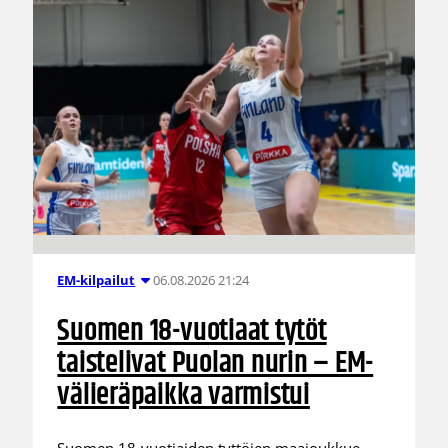
06.08.2026 21:24
EM-kilpailut
Suomen 18-vuotiaat tytöt
taistelivat Puolan nurin – EM-
välieräpaikka varmistui
Suomen 18-vuotiaiden tyttöjen maajoukkue