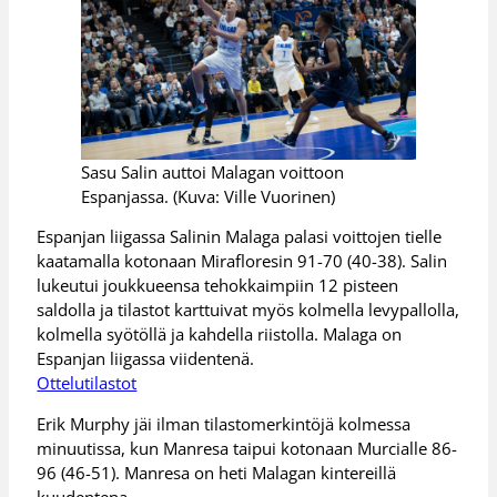
Sasu Salin auttoi Malagan voittoon
Espanjassa. (Kuva: Ville Vuorinen)
Espanjan liigassa Salinin Malaga palasi voittojen tielle
kaatamalla kotonaan Mirafloresin 91-70 (40-38). Salin
lukeutui joukkueensa tehokkaimpiin 12 pisteen
saldolla ja tilastot karttuivat myös kolmella levypallolla,
kolmella syötöllä ja kahdella riistolla. Malaga on
Espanjan liigassa viidentenä.
Ottelutilastot
Erik Murphy jäi ilman tilastomerkintöjä kolmessa
minuutissa, kun Manresa taipui kotonaan Murcialle 86-
96 (46-51). Manresa on heti Malagan kintereillä
kuudentena.