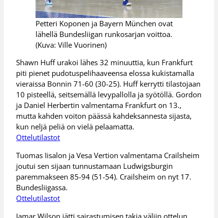
Petteri Koponen ja Bayern München ovat
lähellä Bundesliigan runkosarjan voittoa.
(Kuva: Ville Vuorinen)
Shawn Huff urakoi lähes 32 minuuttia, kun Frankfurt
piti pienet pudotuspelihaaveensa elossa kukistamalla
vieraissa Bonnin 71-60 (30-25). Huff kerrytti tilastojaan
10 pisteellä, seitsemällä levypallolla ja syötöllä. Gordon
ja Daniel Herbertin valmentama Frankfurt on 13.,
mutta kahden voiton päässä kahdeksannesta sijasta,
kun neljä peliä on vielä pelaamatta.
Ottelutilastot
Tuomas Iisalon ja Vesa Vertion valmentama Crailsheim
joutui sen sijaan tunnustamaan Ludwigsburgin
paremmakseen 85-94 (51-54). Crailsheim on nyt 17.
Bundesliigassa.
Ottelutilastot
Jamar Wilson jätti sairastumisen takia väliin ottelun