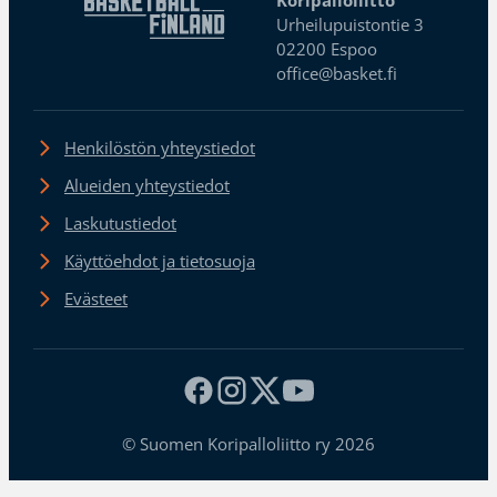
Koripalloliitto
Urheilupuistontie 3
02200 Espoo
office@basket.fi
Henkilöstön yhteystiedot
Alueiden yhteystiedot
Laskutustiedot
Käyttöehdot ja tietosuoja
Evästeet
© Suomen Koripalloliitto ry 2026