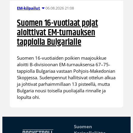
06.08.2026 21:08
EM-kilpailut
Suomen 16-vuotiaat pojat
aloittivat EM-turnauksen
tappiolla Bulgarialle
Suomen 16-vuotiaiden poikien maajoukkue
aloitti B-divisioonan EM-turnauksensa 67–75-
tappiolla Bulgariaa vastaan Pohjois-Makedonian
Skopjessa. Sudenpennut hallitsivat ottelun alkua
ja johtivat parhaimmillaan 13 pisteellä, mutta
Bulgaria nousi toisella puoliajalla rinnalle ja
lopulta ohi.
Suomen