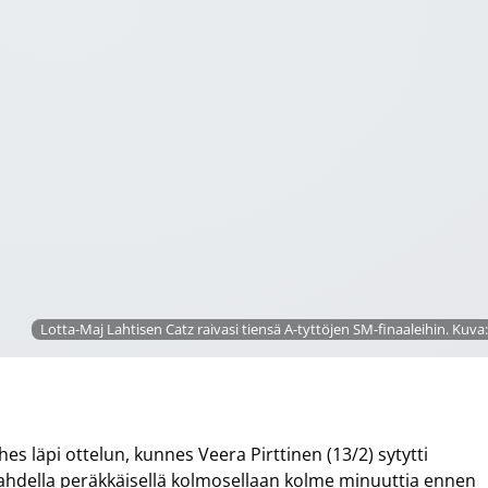
Lotta-Maj Lahtisen Catz raivasi tiensä A-tyttöjen SM-finaaleihin. Kuv
hes läpi ottelun, kunnes Veera Pirttinen (13/2) sytytti
ahdella peräkkäisellä kolmosellaan kolme minuuttia ennen