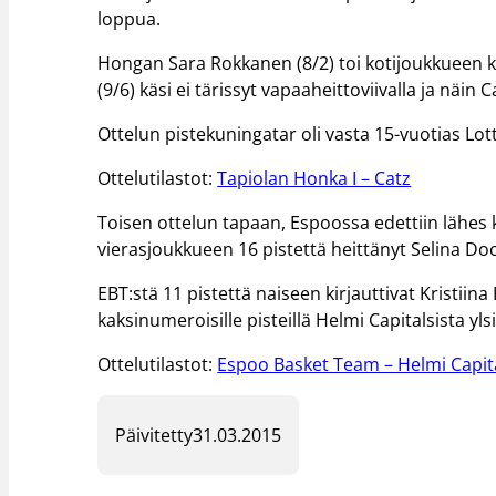
loppua.
Hongan Sara Rokkanen (8/2) toi kotijoukkueen k
(9/6) käsi ei tärissyt vapaaheittoviivalla ja näin
Ottelun pistekuningatar oli vasta 15-vuotias Lot
Ottelutilastot:
Tapiolan Honka I – Catz
Toisen ottelun tapaan, Espoossa edettiin lähes 
vierasjoukkueen 16 pistettä heittänyt Selina Doc
EBT:stä 11 pistettä naiseen kirjauttivat Kristiin
kaksinumeroisille pisteillä Helmi Capitalsista ylsi
Ottelutilastot:
Espoo Basket Team – Helmi Capita
Päivitetty
31.03.2015