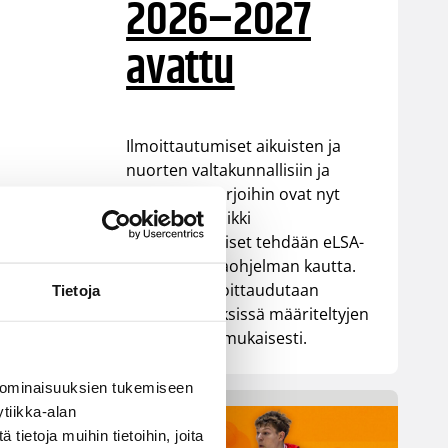
2026–2027
avattu
Ilmoittautumiset aikuisten ja
nuorten valtakunnallisiin ja
alueellisiin sarjoihin ovat nyt
käynnissä. Kaikki
ilmoittautumiset tehdään eLSA-
sarjanhallintaohjelman kautta.
Sarjoihin ilmoittaudutaan
Tietoja
sarjamääräyksissä määriteltyjen
aikataulujen mukaisesti.
 ominaisuuksien tukemiseen
tiikka-alan
ietoja muihin tietoihin, joita