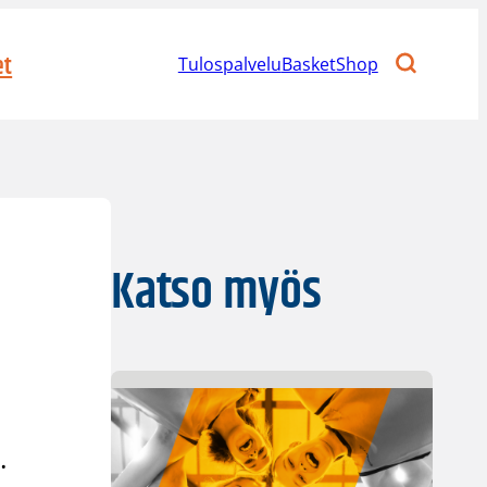
et
Tulospalvelu
BasketShop
Katso myös
.