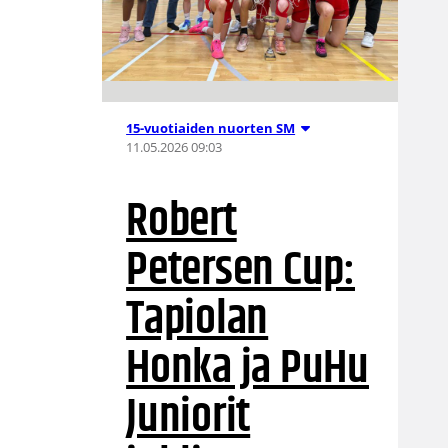
15-vuotiaiden nuorten SM
11.05.2026 09:03
Robert
Petersen Cup:
Tapiolan
Honka ja PuHu
Juniorit