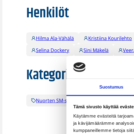
Henkilöt
Hilma Ala-Vähälä
Kristiina Kourilehto
Selina Dockery
Sini Mäkelä
Veer
Kategoriat
Suostumus
Nuorten SM-sarjat
Tämä sivusto käyttää eväste
Käytämme evästeitä tarjoama
ja kävijämäärämme analysoim
kumppaneillemme tietoja siitä