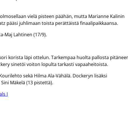
olmosellaan vielä pisteen päähän, mutta Marianne Kalinin
 Catz pääsi juhlimaan toista perättäistä finaalipaikkaansa.
ta-Maj Lahtinen (17/9).
kori korista läpi ottelun. Tarkempaa huolta pallosta pitänee
kery sinetöi voiton lopulta tarkasti vapaaheitoista.
a Kourilehto sekä Hilma Ala-Vähälä. Dockeryn lisäksi
 Sini Mäkelä (13 pistettä).
ls I