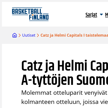
Siirry
sisältöön
Sarjat
M
Uutiset
Catz ja Helmi Capitals I taistele
Catz ja Helmi Cap
A-tyttöjen Suom
Molemmat otteluparit venyivät 
kolmanteen otteluun, joissa vi