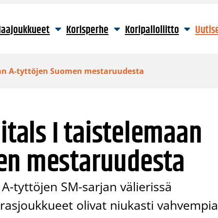
aajoukkueet
Korisperhe
Koripalloliitto
Uutis
maan A-tyttöjen Suomen mestaruudesta
itals I taistelemaan
en mestaruudesta
A-tyttöjen SM-sarjan välierissä
erasjoukkueet olivat niukasti vahvempia