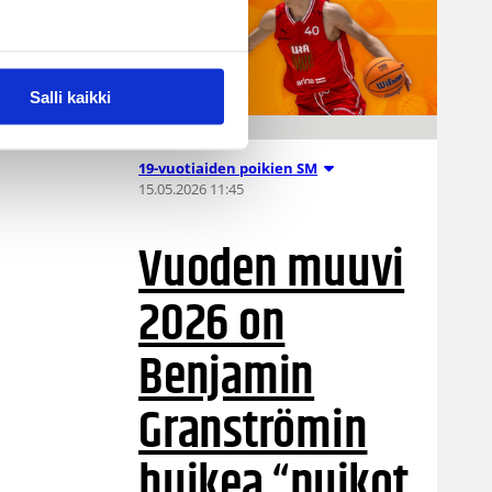
Salli kaikki
19-vuotiaiden poikien SM
15.05.2026 11:45
Vuoden muuvi
2026 on
Benjamin
Granströmin
huikea “puikot