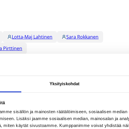
Lotta-Maj Lahtinen
Sara Rokkanen
a Pirttinen
Yksityiskohdat
itä
mme sisällön ja mainosten räätälöimiseen, sosiaalisen median
iseen. Lisäksi jaamme sosiaalisen median, mainosalan ja analy
, miten käytät sivustoamme. Kumppanimme voivat yhdistää näitä t