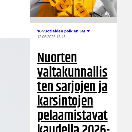
16-vuotiaiden poikien SM
12.06.2026 13:45
Nuorten
valtakunnallis
ten sarjojen ja
karsintojen
pelaamistavat
kaudella 2026-