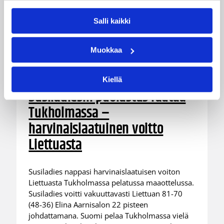
Salli kaikki
Muokkaa
06.08.2026 21:44
Maaottelu
Kiellä
Susiladiesin puolustus rautaa
Tukholmassa –
harvinaislaatuinen voitto
Liettuasta
Susiladies nappasi harvinaislaatuisen voiton
Liettuasta Tukholmassa pelatussa maaottelussa.
Susiladies voitti vakuuttavasti Liettuan 81-70
(48-36) Elina Aarnisalon 22 pisteen
johdattamana. Suomi pelaa Tukholmassa vielä