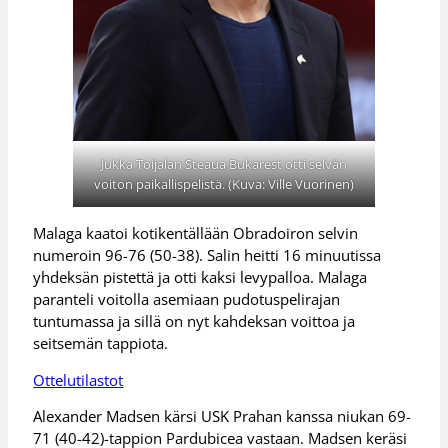
Jukka Toijalan Steaua Bukarest otti selvän
voiton paikallispelistä. (Kuva: Ville Vuorinen)
Malaga kaatoi kotikentällään Obradoiron selvin
numeroin 96-76 (50-38). Salin heitti 16 minuutissa
yhdeksän pistettä ja otti kaksi levypalloa. Malaga
paranteli voitolla asemiaan pudotuspelirajan
tuntumassa ja sillä on nyt kahdeksan voittoa ja
seitsemän tappiota.
Ottelutilastot
Alexander Madsen kärsi USK Prahan kanssa niukan 69-
71 (40-42)-tappion Pardubicea vastaan. Madsen keräsi