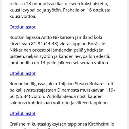
reilussa 18 minuutissa tilastoikseen kaksi pistettä,
kuusi levypalloa ja syötön. Prahalla on 16 ottelusta
kuusi voittoa.
Ottelutilastot
Ruotsin liigassa Antto Nikkarisen Jämtland koki
kirvelevän 81-84 (44-48)-vierastappion Boråsille.
Nikkarinen orkestroi Jämtlandin peliä yhdeksän
pisteen, neljän syötön ja kahden levypallon edestä.
Jämtlandilla on 14 pelin jälkeen seitsemän voittoa.
Ottelutilastot
Romanian liigassa Jukka Toijalan Steaua Bukarest otti
paikallisvastustajastaan Dinamosta murskaavan 119-
66 (55-34)-voiton. Voitolla Steaua nosti kauden
saldonsa kahdeksaan voittoon ja viiteen tappioon.
Ottelutilastot
Crailsheim kuittasi syksyisen tappionsa Kirchheimille