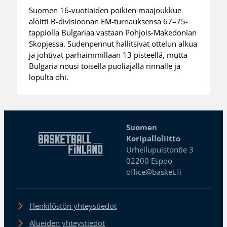
Suomen 16-vuotiaiden poikien maajoukkue
aloitti B-divisioonan EM-turnauksensa 67–75-
tappiolla Bulgariaa vastaan Pohjois-Makedonian
Skopjessa. Sudenpennut hallitsivat ottelun alkua
ja johtivat parhaimmillaan 13 pisteellä, mutta
Bulgaria nousi toisella puoliajalla rinnalle ja
lopulta ohi.
Suomen
Koripalloliitto
Urheilupuistontie 3
02200 Espoo
office@basket.fi
Henkilöstön yhteystiedot
Alueiden yhteystiedot