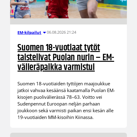
06.08.2026 21:24
EM-kilpailut
Suomen 18-vuotiaat tytöt
taistelivat Puolan nurin – EM-
välieräpaikka varmistui
Suomen 18-vuotiaiden tyttöjen maajoukkue
jatkoi vahvaa kesäänsä kaatamalla Puolan EM-
kisojen puolivälierässä 78–63. Voitto vei
Sudenpennut Euroopan neljän parhaan
joukkoon sekä varmisti paikan ensi kesän alle
19-vuotiaiden MM-kisoihin Kiinassa.