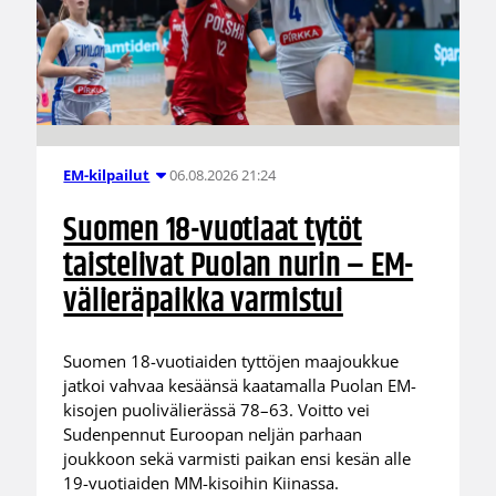
06.08.2026 21:24
EM-kilpailut
Suomen 18-vuotiaat tytöt
taistelivat Puolan nurin – EM-
välieräpaikka varmistui
Suomen 18-vuotiaiden tyttöjen maajoukkue
jatkoi vahvaa kesäänsä kaatamalla Puolan EM-
kisojen puolivälierässä 78–63. Voitto vei
Sudenpennut Euroopan neljän parhaan
joukkoon sekä varmisti paikan ensi kesän alle
19-vuotiaiden MM-kisoihin Kiinassa.