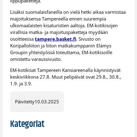
lippupaketteja.
Lisäksi suomalaisfaneilla on vielä hetki aikaa varmistaa
majoituksensa Tampereella ennen suurempia
ulkomaalaisten kisaturistien aaltoja. EM-kotikisojen
virallisia matka- ja majoituspaketteja myydään
osoitteessa
tampere.basket.fi
. Sivusto on
Koripalloliiton ja liiton matkakumppanin Elämys
Groupin yhteistyössä toteuttama, EM-kotikisoille
omistettu varaussivusto.
EM-kotikisat Tampereen Kansiareenalla käynnistyvät
keskiviikkona 27.8. Muut pelipäivät ovat 29.8., 30.8.,
1.9. ja 3.9.
Päivitetty
10.03.2025
Kategoriat