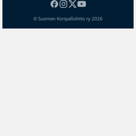
© Suomen Koripalloliitto ry 2026