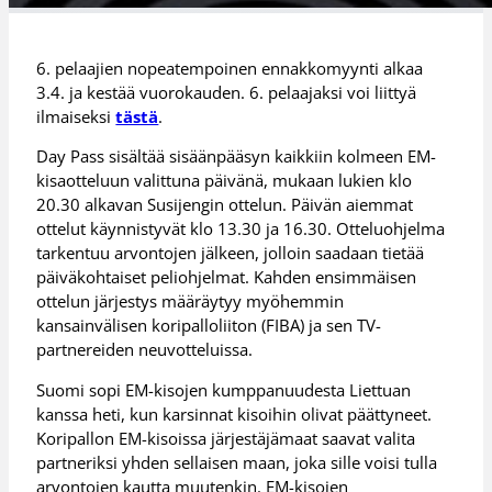
6. pelaajien nopeatempoinen ennakkomyynti alkaa
3.4. ja kestää vuorokauden. 6. pelaajaksi voi liittyä
ilmaiseksi
tästä
.
Day Pass sisältää sisäänpääsyn kaikkiin kolmeen EM-
kisaotteluun valittuna päivänä, mukaan lukien klo
20.30 alkavan Susijengin ottelun. Päivän aiemmat
ottelut käynnistyvät klo 13.30 ja 16.30. Otteluohjelma
tarkentuu arvontojen jälkeen, jolloin saadaan tietää
päiväkohtaiset peliohjelmat. Kahden ensimmäisen
ottelun järjestys määräytyy myöhemmin
kansainvälisen koripalloliiton (FIBA) ja sen TV-
partnereiden neuvotteluissa.
Suomi sopi EM-kisojen kumppanuudesta Liettuan
kanssa heti, kun karsinnat kisoihin olivat päättyneet.
Koripallon EM-kisoissa järjestäjämaat saavat valita
partneriksi yhden sellaisen maan, joka sille voisi tulla
arvontojen kautta muutenkin. EM-kisojen