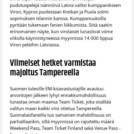
pudotuspelejä isännöivä Latvia valitsi kumppanikseen
Viron, Kypros puolestaan Kreikan ja Puola solmi
sopimuksen Islannin kanssa. Kumppanuuksilla
pyritään tukemaan fanien liikkumista. Siitä saatiin
erinomainen näyte, kun virolaiset lunastivat viime
viikolla käynnistyneessä myynnissä 14 000 lippua
Viron peleihin Latviassa.
Viimeiset hetket varmistaa
majoitus Tampereella
Suomen tuleville EM-kisavastustajille avautuu
arvontojen jälkeen lyhyt ennakkomahdollisuus
lunastaa oman maansa Team Ticket, joka sisältää
valitun maan kaikki viisi ottelua Tampereella.
Suomalaisfaneilla tuo samainen mahdollisuus on
parhaillaankin, sillä myynnissä on rajoitettu määrä
Weekend Pass, Team Ticket Finland sekä Venue Pass -