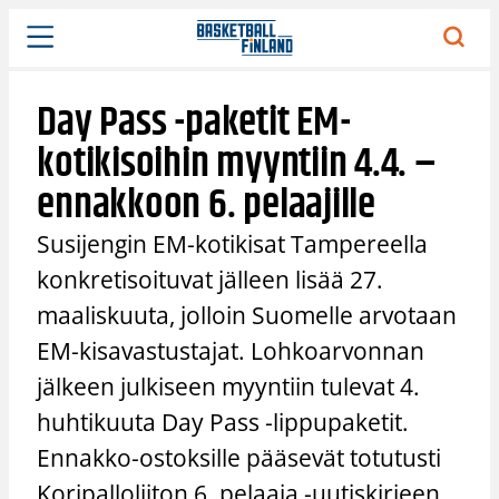
Siirry
sisältöön
Day Pass -paketit EM-
kotikisoihin myyntiin 4.4. –
ennakkoon 6. pelaajille
Susijengin EM-kotikisat Tampereella
konkretisoituvat jälleen lisää 27.
maaliskuuta, jolloin Suomelle arvotaan
EM-kisavastustajat. Lohkoarvonnan
jälkeen julkiseen myyntiin tulevat 4.
huhtikuuta Day Pass -lippupaketit.
Ennakko-ostoksille pääsevät totutusti
Koripalloliiton 6. pelaaja -uutiskirjeen