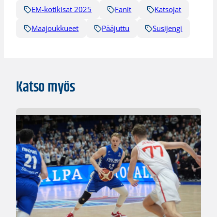
EM-kotikisat 2025
Fanit
Katsojat
Maajoukkueet
Pääjuttu
Susijengi
Katso myös