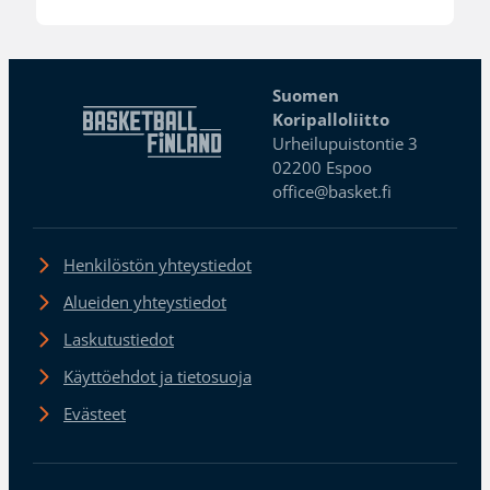
Suomen
Koripalloliitto
Urheilupuistontie 3
02200 Espoo
office@basket.fi
Henkilöstön yhteystiedot
Alueiden yhteystiedot
Laskutustiedot
Käyttöehdot ja tietosuoja
Evästeet