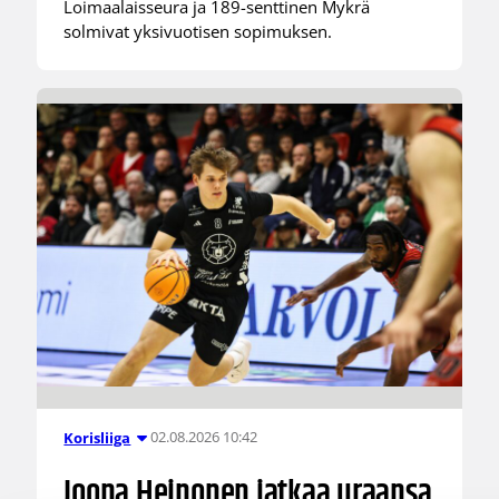
Loimaalaisseura ja 189-senttinen Mykrä
solmivat yksivuotisen sopimuksen.
02.08.2026 10:42
Korisliiga
Joona Heinonen jatkaa uraansa