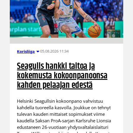
05.08.2026 11:34
Korisliiga
Seagulls hankki taitoa ja
kokemusta kokoonpanoonsa
kahden pelaajan edestä
Helsinki Seagullsin kokoonpano vahvistuu
kahdella tuoreella kasvolla. Joukkue on tehnyt
tulevan kauden mittaiset sopimukset viime
kaudella Saksan ProA-sarjan Karlsruhe Lionsia
edustaneen 26-vuotiaan yhdysvaltalaislaituri