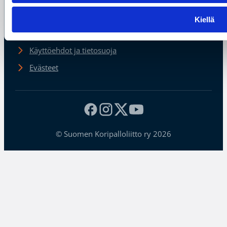
Alueiden yhteystiedot
Kiellä
Laskutustiedot
Käyttöehdot ja tietosuoja
Evästeet
© Suomen Koripalloliitto ry 2026