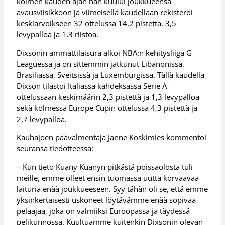
kolmen kauden ajan hän kuului joukkueensa
avausviisikkoon ja viimeisellä kaudellaan rekisteröi
keskiarvoikseen 32 ottelussa 14,2 pistettä, 3,5
levypalloa ja 1,3 riistoa.
Dixsonin ammattilaisura alkoi NBA:n kehitysliiga G
Leaguessa ja on sittemmin jatkunut Libanonissa,
Brasiliassa, Sveitsissä ja Luxemburgissa. Tällä kaudella
Dixson tilastoi Italiassa kahdeksassa Serie A -
ottelussaan keskimäärin 2,3 pistettä ja 1,3 levypalloa
sekä kolmessa Europe Cupin ottelussa 4,3 pistettä ja
2,7 levypalloa.
Kauhajoen päävalmentaja Janne Koskimies kommentoi
seuransa tiedotteessa:
– Kun tieto Kuany Kuanyn pitkästä poissaolosta tuli
meille, emme olleet ensin tuomassa uutta korvaavaa
laituria enää joukkueeseen. Syy tähän oli se, että emme
yksinkertaisesti uskoneet löytävämme enää sopivaa
pelaajaa, joka on valmiiksi Euroopassa ja täydessä
pelikunnossa. Kuultuamme kuitenkin Dixsonin olevan