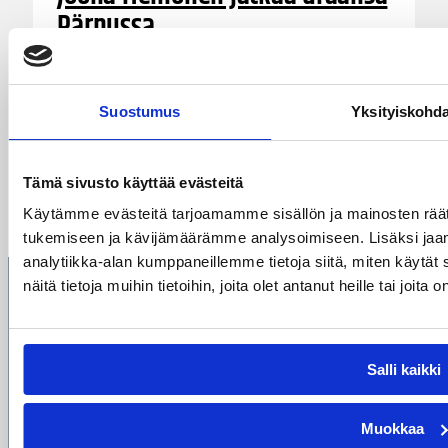
Pärnussa
Edelliset kaksi kautta Korisliigaa pelaavaa
Kouvoja edustanut Joona Heinonen, 188 cm ja
Suostumus
Yksityiskohd
22 vuotta, jatkaa uraansa Virossa. Pitkään myös
Espanjassa pelanneen Munkkiniemen
Kisapoikien kasvatin uusi seura on Viron-Latvian
Tämä sivusto käyttää evästeitä
yhteisliigaa pelaava KK Pärnu.
Käytämme evästeitä tarjoamamme sisällön ja mainosten räät
tukemiseen ja kävijämäärämme analysoimiseen. Lisäksi jaa
analytiikka-alan kumppaneillemme tietoja siitä, miten käyt
näitä tietoja muihin tietoihin, joita olet antanut heille tai joit
Suomen
Koripalloliitto
Urheilupuistontie 3
02200 Espoo
Salli kaikki
office@basket.fi
Muokkaa
Henkilöstön yhteystiedot