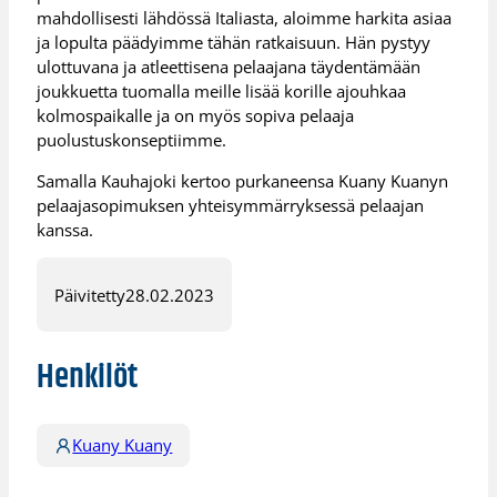
mahdollisesti lähdössä Italiasta, aloimme harkita asiaa
ja lopulta päädyimme tähän ratkaisuun. Hän pystyy
ulottuvana ja atleettisena pelaajana täydentämään
joukkuetta tuomalla meille lisää korille ajouhkaa
kolmospaikalle ja on myös sopiva pelaaja
puolustuskonseptiimme.
Samalla Kauhajoki kertoo purkaneensa Kuany Kuanyn
pelaajasopimuksen yhteisymmärryksessä pelaajan
kanssa.
Päivitetty
28.02.2023
Henkilöt
Kuany Kuany