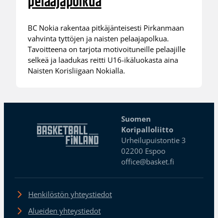
pelaajapolkua
BC Nokia rakentaa pitkäjänteisesti Pirkanmaan
vahvinta tyttöjen ja naisten pelaajapolkua.
Tavoitteena on tarjota motivoituneille pelaajille
selkeä ja laadukas reitti U16-ikäluokasta aina
Naisten Korisliigaan Nokialla.
Suomen
Koripalloliitto
Urheilupuistontie 3
02200 Espoo
office@basket.fi
Henkilöstön yhteystiedot
Alueiden yhteystiedot