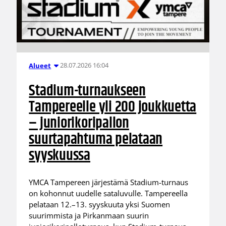
28.07.2026 16:04
Alueet
Stadium-turnaukseen
Tampereelle yli 200 joukkuetta
– juniorikoripallon
suurtapahtuma pelataan
syyskuussa
YMCA Tampereen järjestämä Stadium-turnaus
on kohonnut uudelle sataluvulle. Tampereella
pelataan 12.–13. syyskuuta yksi Suomen
suurimmista ja Pirkanmaan suurin