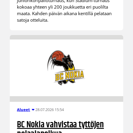
juniorikoripalloturnaus, kun Stadium-turnaus
kokoaa yhteen yli 200 joukkuetta eri puolilta
maata. Kahden päivän aikana kentillä pelataan
satoja otteluita.
28.07.2026 15:54
Alueet
BC Nokia vahvistaa tyttöjen