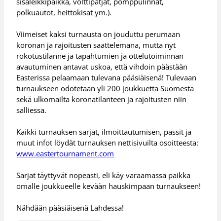
sisäleikkipaikka, volttipatjat, pomppulinnat,
polkuautot, heittokisat ym.).
Viimeiset kaksi turnausta on jouduttu perumaan
koronan ja rajoitusten saattelemana, mutta nyt
rokotustilanne ja tapahtumien ja ottelutoiminnan
avautuminen antavat uskoa, että vihdoin päästään
Easterissa pelaamaan tulevana pääsiäisenä! Tulevaan
turnaukseen odotetaan yli 200 joukkuetta Suomesta
sekä ulkomailta koronatilanteen ja rajoitusten niin
salliessa.
Kaikki turnauksen sarjat, ilmoittautumisen, passit ja
muut infot löydät turnauksen nettisivuilta osoitteesta:
www.eastertournament.com
Sarjat täyttyvät nopeasti, eli käy varaamassa paikka
omalle joukkueelle kevään hauskimpaan turnaukseen!
Nähdään pääsiäisenä Lahdessa!