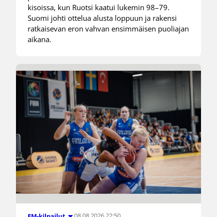
kisoissa, kun Ruotsi kaatui lukemin 98–79.
Suomi johti ottelua alusta loppuun ja rakensi
ratkaisevan eron vahvan ensimmäisen puoliajan
aikana.
08.08.2026 22:50
EM-kilpailut