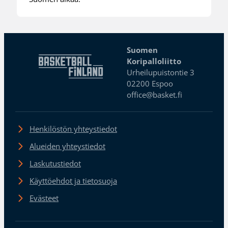
Suomen
Koripalloliitto
Urheilupuistontie 3
02200 Espoo
office@basket.fi
Henkilöstön yhteystiedot
Alueiden yhteystiedot
Laskutustiedot
Käyttöehdot ja tietosuoja
Evästeet