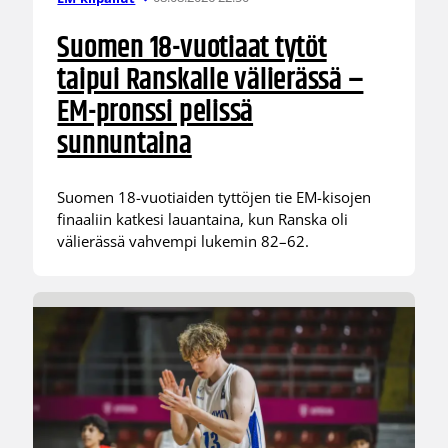
Suomen 18-vuotiaat tytöt
taipui Ranskalle välierässä –
EM-pronssi pelissä
sunnuntaina
Suomen 18-vuotiaiden tyttöjen tie EM-kisojen
finaaliin katkesi lauantaina, kun Ranska oli
välierässä vahvempi lukemin 82–62.