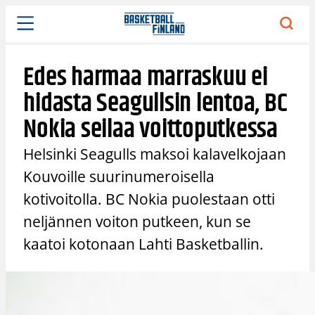
Siirry
sisältöön
Edes harmaa marraskuu ei
hidasta Seagullsin lentoa, BC
Nokia seilaa voittoputkessa
Helsinki Seagulls maksoi kalavelkojaan
Kouvoille suurinumeroisella
kotivoitolla. BC Nokia puolestaan otti
neljännen voiton putkeen, kun se
kaatoi kotonaan Lahti Basketballin.