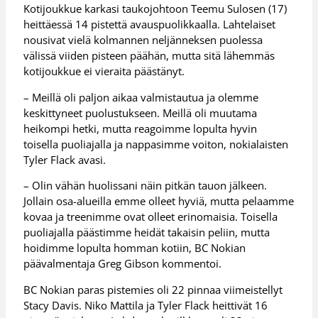
Kotijoukkue karkasi taukojohtoon Teemu Sulosen (17)
heittäessä 14 pistettä avauspuolikkaalla. Lahtelaiset
nousivat vielä kolmannen neljänneksen puolessa
välissä viiden pisteen päähän, mutta sitä lähemmäs
kotijoukkue ei vieraita päästänyt.
– Meillä oli paljon aikaa valmistautua ja olemme
keskittyneet puolustukseen. Meillä oli muutama
heikompi hetki, mutta reagoimme lopulta hyvin
toisella puoliajalla ja nappasimme voiton, nokialaisten
Tyler Flack avasi.
– Olin vähän huolissani näin pitkän tauon jälkeen.
Jollain osa-alueilla emme olleet hyviä, mutta pelaamme
kovaa ja treenimme ovat olleet erinomaisia. Toisella
puoliajalla päästimme heidät takaisin peliin, mutta
hoidimme lopulta homman kotiin, BC Nokian
päävalmentaja Greg Gibson kommentoi.
BC Nokian paras pistemies oli 22 pinnaa viimeistellyt
Stacy Davis. Niko Mattila ja Tyler Flack heittivät 16