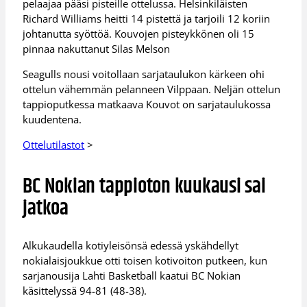
pelaajaa pääsi pisteille ottelussa. Helsinkiläisten
Richard Williams heitti 14 pistettä ja tarjoili 12 koriin
johtanutta syöttöä. Kouvojen pisteykkönen oli 15
pinnaa nakuttanut Silas Melson
Seagulls nousi voitollaan sarjataulukon kärkeen ohi
ottelun vähemmän pelanneen Vilppaan. Neljän ottelun
tappioputkessa matkaava Kouvot on sarjataulukossa
kuudentena.
Ottelutilastot
>
BC Nokian tappioton kuukausi sai
jatkoa
Alkukaudella kotiyleisönsä edessä yskähdellyt
nokialaisjoukkue otti toisen kotivoiton putkeen, kun
sarjanousija Lahti Basketball kaatui BC Nokian
käsittelyssä 94-81 (48-38).