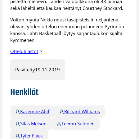
pistettä mieheen. Lahden valopilkkuna oli 33 pinnaa
sekä läheltä että kaukaa heittänyt Courtney Stockard.
Voiton myötä Nokia nousi tasapisteisiin neljäntenä
olevan, yhden ottelun enemmän pelanneen Pyrinnön
kanssa. Lahti Basketball löytyy sarjantaulukon sijalta
kymmenen.
Ottelutilastot
>
Päivitetty
19.11.2019
Henkilöt
Kazembe Abif
Richard Williams
Silas Melson
Teemu Sulonen
Tyler Flack