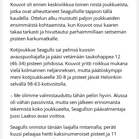
Kouvot oli ennen keskiviikkoa toinen niistä joukkueista,
jotka ovat aiheuttaneet Seagullsille tappion tällä
kaudella. Ottelun alku muistutti paljon joukkueiden
ensimmäistä kohtaamista, kun Kouvot osui kaaren
takaa tarkasti ja hivuttautui parhaimmillaan seitsemän
pisteen karkumatkalle.
Kotijoukkue Seagulls sai pelinsä kuosiin
avauspuoliajalla ja pääsi vetämään taukohappea 12
(46-34) pisteen johdossa. Kouvot yritti roikkua mukana
vielä kolmannen neljänneksen, mutta päätöskymppi
meni kotijoukkueelle 30-8 ja pisteet jäivät Helsinkiin
selvällä 98-63-kotivoitolla.
– Me olimme valmistauduttu tähän peliin hyvin. Alussa
oli vähän passiivista, mutta sen jälkeen erinomaista
tekemistä koko joukkueelta, Seagullsin päävalmentaja
Jussi Laakso avasi voittoa.
Seagulls onnistui tänään laajalla rintamalla; peräti
kuusi pelaajaa heitti kaksinumeroiset pisteet ja 11