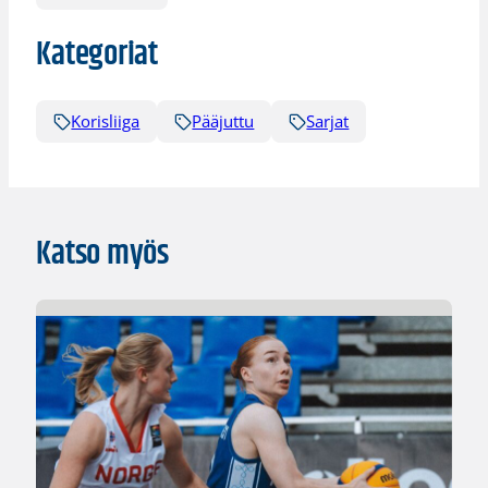
Kategoriat
Korisliiga
Pääjuttu
Sarjat
Katso myös