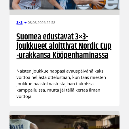
08.08.2026 22:58
3×3
Suomea edustavat 3×3-
joukkueet aloittivat Nordic Cup
-urakkansa Kööpenhaminassa
Naisten joukkue nappasi avauspäivänä kaksi
voittoa neljästä ottelustaan, kun taas miesten
joukkue haastoi vastustajiaan tiukoissa
kamppailuissa, mutta jäi tällä kertaa ilman
voittoja.