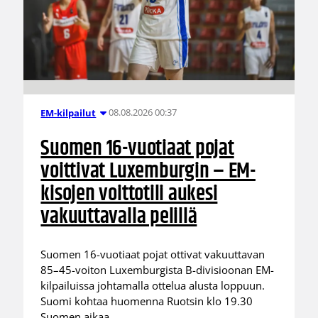
08.08.2026 00:37
EM-kilpailut
Suomen 16-vuotiaat pojat
voittivat Luxemburgin – EM-
kisojen voittotili aukesi
vakuuttavalla pelillä
Suomen 16-vuotiaat pojat ottivat vakuuttavan
85–45-voiton Luxemburgista B-divisioonan EM-
kilpailuissa johtamalla ottelua alusta loppuun.
Suomi kohtaa huomenna Ruotsin klo 19.30
Suomen aikaa.