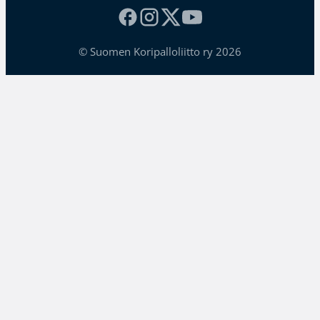
© Suomen Koripalloliitto ry 2026