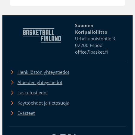
Suomen
Koripalloliitto
Urheilupuistontie 3
02200 Espoo
office@basket.fi
Henkilöstön yhteystiedot
Alueiden yhteystiedot
Laskutustiedot
Käyttöehdot ja tietosuoja
Evästeet