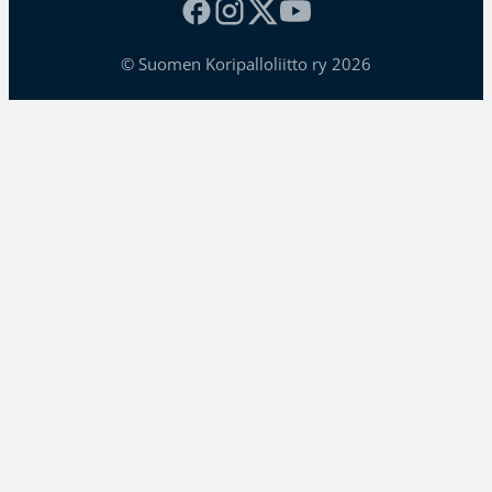
© Suomen Koripalloliitto ry 2026