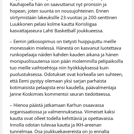
Kauhajoella hän on saavuttanut nyt pronssin ja
hopean, joten suunta on nousujohteinen. Ennen
siirtymistään lakeuksille 23-vuotias ja 200-senttinen
Luukkonen pelasi kolme kautta Korisliigaa
kasvattajaseura Lahti Basketball joukkueessa.
– Eemin jatkosopimus on tietysti huippujuttu meille
monessakin mielessä. Hänestä on kasvanut luotettava
runkopelaaja näiden kahden kauden aikana ja hänen
monipuolisuutensa ison pään molemmilla pelipaikoilla
tuo meille vaihtoehtoja niin hyökkäyksessä kuin
puolustuksessa. Odotukset ovat korkealla sen suhteen,
että Eemi pystyy olemaan yksi sarjan parhaista
kotimaisista pelaajista ensi kaudella, päävalmentaja
Janne Koskimies kommentoi seuran tiedotteessa.
– Hienoa päästä jatkamaan Karhun osaavassa
organisaatiossa ja valmennuksessa. Viimeiset kaksi
kautta ovat olleet todella kehittäviä ja opettavaisia.
Innolla odotan tulevaa kautta ja IKH-areenan
tunnelmaa. Osa joukkuekavereista on jo ennalta