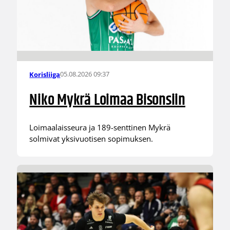
05.08.2026 09:37
Korisliiga
Niko Mykrä Loimaa Bisonsiin
Loimaalaisseura ja 189-senttinen Mykrä
solmivat yksivuotisen sopimuksen.