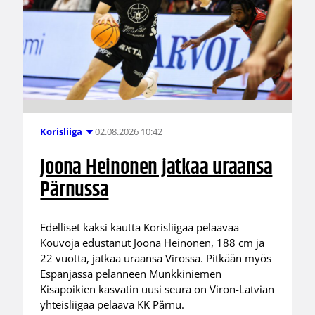
02.08.2026 10:42
Korisliiga
Joona Heinonen jatkaa uraansa
Pärnussa
Edelliset kaksi kautta Korisliigaa pelaavaa
Kouvoja edustanut Joona Heinonen, 188 cm ja
22 vuotta, jatkaa uraansa Virossa. Pitkään myös
Espanjassa pelanneen Munkkiniemen
Kisapoikien kasvatin uusi seura on Viron-Latvian
yhteisliigaa pelaava KK Pärnu.