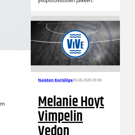
yliopistovuosien jälkeen.
06.08.2026 09:38
Naisten Korisliiga
Melanie Hoyt
den
Vimpelin
Vedon