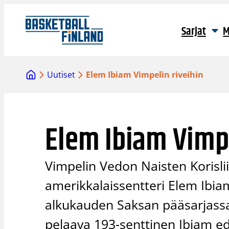
Siirry
sisältöön
Sarjat
M
Uutiset
Elem Ibiam Vimpelin riveihin
Elem Ibiam Vimpe
Vimpelin Vedon Naisten Korisl
amerikkalaissentteri Elem Ibia
alkukauden Saksan pääsarjassa
pelaava 193-senttinen Ibiam ed