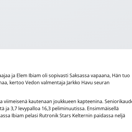
ajaa ja Elem Ibiam oli sopivasti Saksassa vapaana, Hän tuo
imaa, kertoo Vedon valmentaja Jarkko Havu seuran
ena viimeisenä kautenaan joukkueen kapteenina. Seniorikau
ttä ja 3,7 levypalloa 16,3 peliminuutissa. Ensimmäisellä
sa Ibiam pelasi Rutronik Stars Kelternin paidassa neljä