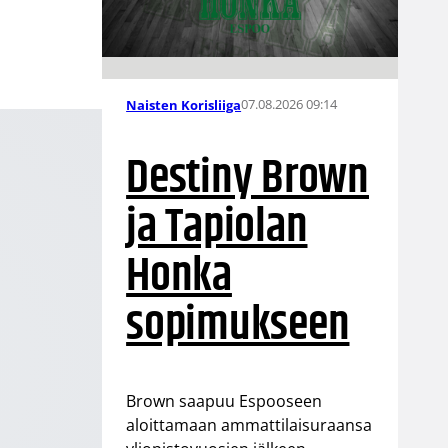
07.08.2026 09:14
Naisten Korisliiga
Destiny Brown
ja Tapiolan
Honka
sopimukseen
Brown saapuu Espooseen
aloittamaan ammattilaisuraansa