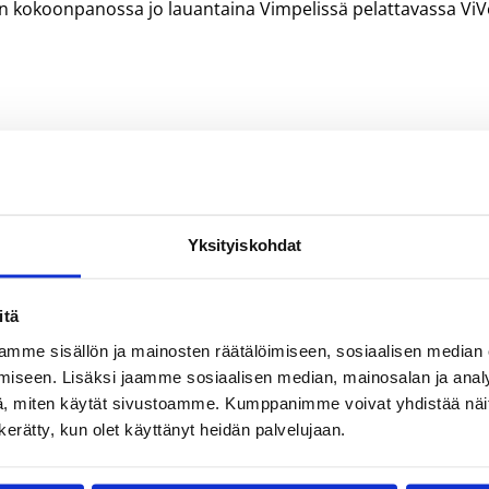
n kokoonpanossa jo lauantaina Vimpelissä pelattavassa ViV
Yksityiskohdat
itä
mme sisällön ja mainosten räätälöimiseen, sosiaalisen median
iseen. Lisäksi jaamme sosiaalisen median, mainosalan ja analy
, miten käytät sivustoamme. Kumppanimme voivat yhdistää näitä t
n kerätty, kun olet käyttänyt heidän palvelujaan.