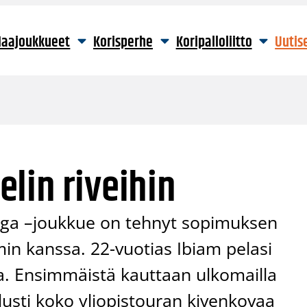
aajoukkueet
Korisperhe
Koripalloliitto
Uutis
lin riveihin
iiga –joukkue on tehnyt sopimuksen
min kanssa. 22-vuotias Ibiam pelasi
. Ensimmäistä kauttaan ulkomailla
usti koko yliopistouran kivenkovaa