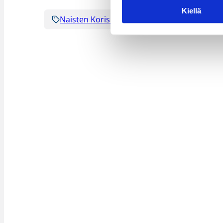
Kiellä
Naisten Korisliiga
Sarjat