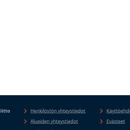
iitto
Henkilöstön yhteystiedot
Käyttöehdo
Alueiden yhteystiedot
Evästeet