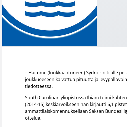
– Haimme (loukkaantuneen) Sydnorin tilalle pela
joukkueeseen kaivattua pituutta ja levypallovo
tiedotteessa.
South Carolinan yliopistossa Ibiam toimi kaht
(2014-15) keskiarvoikseen hän kirjautti 6,1 piste
ammattilaiskomennuksellaan Saksan Bundesliigas
ottelua.