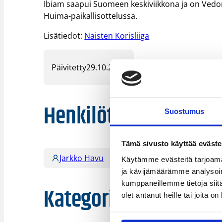
Ibiam saapui Suomeen keskiviikkona ja on Vedo
Huima-paikallisottelussa.
Lisätiedot:
Naisten Korisliiga
Päivitetty
29.10.2015
Henkilöt
Suostumus
Tämä sivusto käyttää eväste
Jarkko Havu
Käytämme evästeitä tarjoama
ja kävijämäärämme analysoim
kumppaneillemme tietoja siitä
Kategoriat
olet antanut heille tai joita o