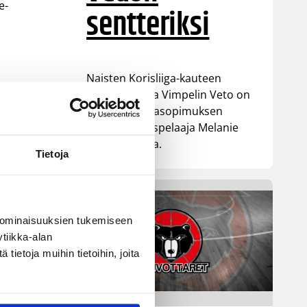
e-
sentteriksi
Naisten Korisliiga-kauteen
valmistautuva Vimpelin Veto on
tehnyt pelaajasopimuksen
yhdysvaltalaispelaaja Melanie
Hoytin kanssa.
Tietoja
 ominaisuuksien tukemiseen
tiikka-alan
ietoja muihin tietoihin, joita