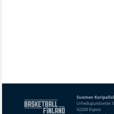
Suomen Koripallol
Urheilupuistontie 3
02200 Espoo