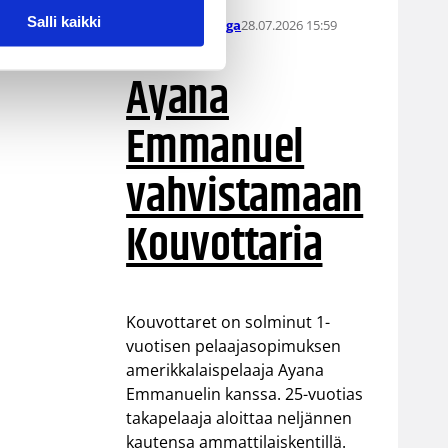
Salli kaikki
28.07.2026 15:59
Naisten Korisliiga
Ayana
Emmanuel
vahvistamaan
Kouvottaria
Kouvottaret on solminut 1-
vuotisen pelaajasopimuksen
amerikkalaispelaaja Ayana
Emmanuelin kanssa. 25-vuotias
takapelaaja aloittaa neljännen
kautensa ammattilaiskentillä.