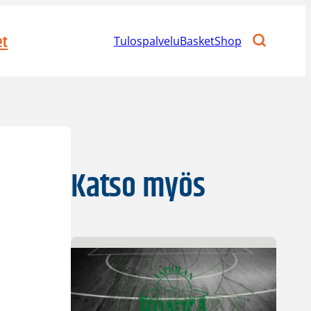
et
Tulospalvelu
BasketShop
Katso myös