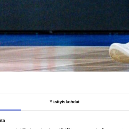
Elias Valtonen on tervehtynyt jälleen pelikuntoon. (Kuva
Yksityiskohdat
akka, mutta palasi Granadan kokoonpanoon joukkueen
vausviisikossa ja heitti 10 pistettä, mutta Granada joutui
itä
lanne on haastava, sillä se on sarjassa viimeisenä