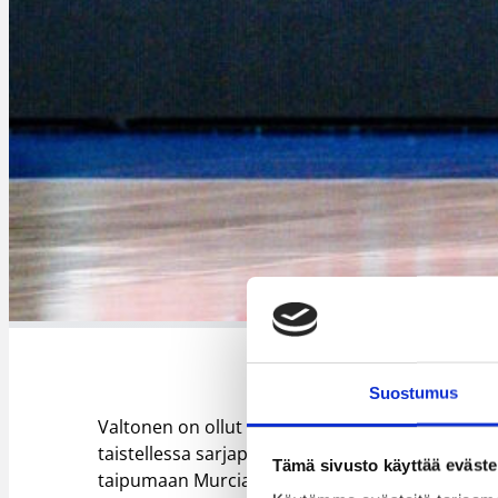
Suostumus
Valtonen on ollut sivussa joulukuun alusta sa
taistellessa sarjapaikastaan. Valtonen oli heti a
Tämä sivusto käyttää eväste
taipumaan Murcian vieraana 91-107. Granadan ti