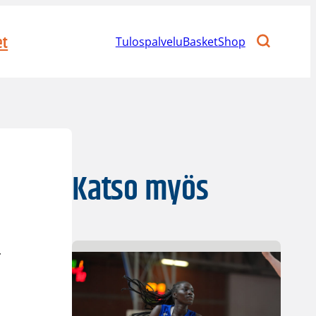
et
Tulospalvelu
BasketShop
Katso myös
r