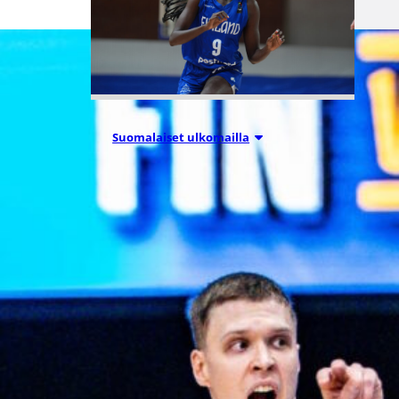
Suomalaiset ulkomailla
08.08.2026 08:54
Wingsille
tappio
Valkyriesia
vastaan –
Kuier neljä