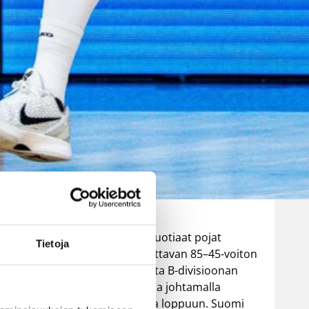
Luxemburgin
– EM-kisojen
voittotili
aukesi
vakuuttavalla
pelillä
: FIBA Europe)
Suomen 16-vuotiaat pojat
Tietoja
ottivat vakuuttavan 85–45-voiton
Luxemburgista B-divisioonan
EM-kilpailuissa johtamalla
ottelua alusta loppuun. Suomi