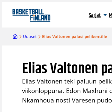
Siirry
sisältöön
Sarjat
M
Uutiset
Elias Valtonen palasi pelikentille
Elias Valtonen pa
Elias Valtonen teki paluun peli
viikonloppuna. Edon Maxhuni ol
Nkamhoua nosti Varesen pudotus