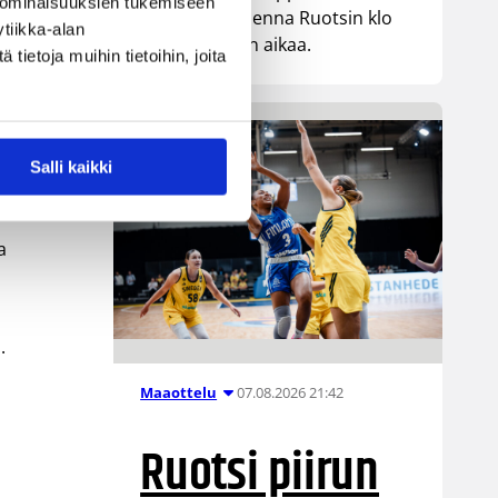
 ominaisuuksien tukemiseen
 on
kohtaa huomenna Ruotsin klo
tiikka-alan
19.30 Suomen aikaa.
ietoja muihin tietoihin, joita
Salli kaikki
a
.
07.08.2026 21:42
Maaottelu
Ruotsi piirun