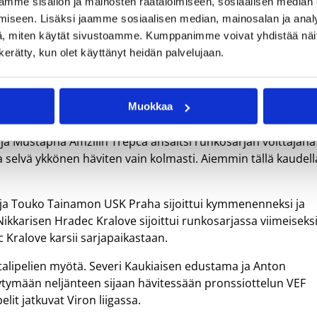
mme sisällön ja mainosten räätälöimiseen, sosiaalisen median
nkosarjaa on jäljellä vielä kahdeksan ottelua ja säilymisen
iseen. Lisäksi jaamme sosiaalisen median, mainosalan ja analy
, miten käytät sivustoamme. Kumppanimme voivat yhdistää näitä t
ia, kun joukkue kiipesi pudotuspelipaikalle kahdeksanneksi
n kerätty, kun olet käyttänyt heidän palvelujaan.
mhoua loisti 18 pisteellä ja viidellä levypallolla.
ään 21 pistettä Gravelines-Dunkerquelle. Maxhuni oli
Muokkaa
nyt Limogesin oltua kotikentällään vahvempi 93-64.
 ja Mustapha Amzilin Trepca ansaitsi runkosarjan voittajana
a selvä ykkönen häviten vain kolmasti. Aiemmin tällä kaudell
n ja Touko Tainamon USK Praha sijoittui kymmenenneksi ja
Nikkarisen Hradec Kralove sijoittui runkosarjassa viimeiseksi
c Kralove karsii sarjapaikastaan.
mitalipelien myötä. Severi Kaukiaisen edustama ja Anton
tymään neljänteen sijaan hävitessään pronssiottelun VEF
elit jatkuvat Viron liigassa.