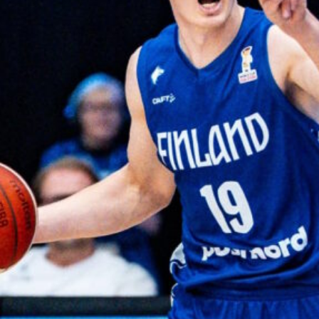
pistettä ja
kaksi
torjuntaa
WNBA:ssa Dallas Wings kärsi
tappion, kun Golden State
Valkyries oli parempi
loppulukemin 94-76 (44-36).
Awak Kuier tilastoi vaihdoissa
yhdeksässä ja puolessa
minuutissa neljä pistettä, yhden
levypallon ja kaksi torjuntaa.