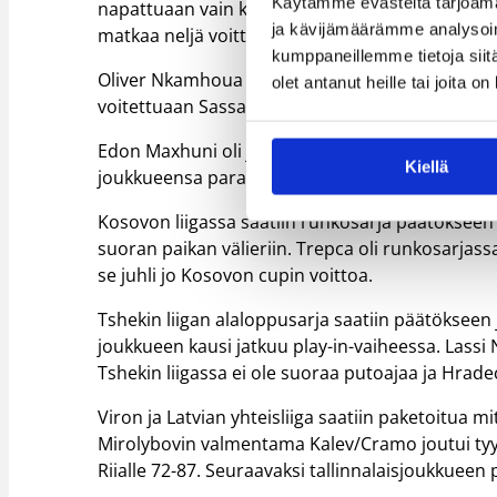
Käytämme evästeitä tarjoama
napattuaan vain kolme voittoa kauden aikana. Ru
ja kävijämäärämme analysoim
matkaa neljä voittoa.
kumppaneillemme tietoja siitä
Oliver Nkamhoua oli jälleen Varesen avainpelaaj
olet antanut heille tai joita o
voitettuaan Sassarin kotonaan niukasti 91-90. Nka
Edon Maxhuni oli jälleen loistoiskussa heitetty
Kiellä
joukkueensa paras pistemies, mutta se ei riittä
Kosovon liigassa saatiin runkosarja päätökseen
suoran paikan välieriin. Trepca oli runkosarjass
se juhli jo Kosovon cupin voittoa.
Tshekin liigan alaloppusarja saatiin päätöksee
joukkueen kausi jatkuu play-in-vaiheessa. Lassi 
Tshekin liigassa ei ole suoraa putoajaa ja Hrade
Viron ja Latvian yhteisliiga saatiin paketoitua 
Mirolybovin valmentama Kalev/Cramo joutui tyy
Riialle 72-87. Seuraavaksi tallinnalaisjoukkueen p