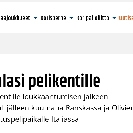
aajoukkueet
Korisperhe
Koripalloliitto
Uutis
lasi pelikentille
kentille loukkaantumisen jälkeen
i jälleen kuumana Ranskassa ja Olivie
pelipaikalle Italiassa.