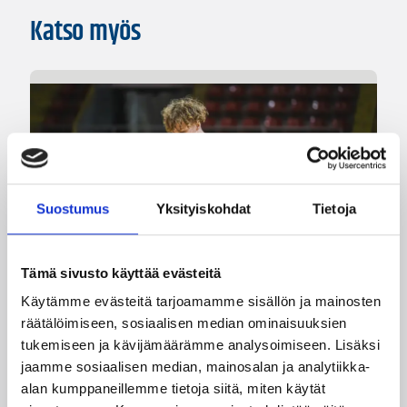
Katso myös
Suostumus
Yksityiskohdat
Tietoja
Tämä sivusto käyttää evästeitä
Käytämme evästeitä tarjoamamme sisällön ja mainosten
räätälöimiseen, sosiaalisen median ominaisuuksien
tukemiseen ja kävijämäärämme analysoimiseen. Lisäksi
08.08.2026 00:37
EM-kilpailut
jaamme sosiaalisen median, mainosalan ja analytiikka-
Suomen 16-vuotiaat pojat
alan kumppaneillemme tietoja siitä, miten käytät