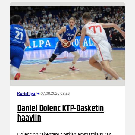
07.08.2026 09:23
Korisliiga
Daniel Dolenc KTP-Basketin
haaviin
Dolenc on rakentanut pitkän ammattilaisuran