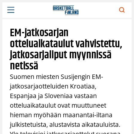
Siirry
sisältöön
EM-jatkosarjan
otteluaikataulut vahvistettu,
jatkosarjaliput myynnissä
netissä
Suomen miesten Susijengin EM-
jatkosarjaotteluiden Kroatiaa,
Espanjaa ja Sloveniaa vastaan
otteluaikataulut ovat muuttuneet
hieman myöhään maanantai-iltana
julkistetuista, alustavista aikatauluista.
Yle televisioi jatkosarjaottelut suorana.