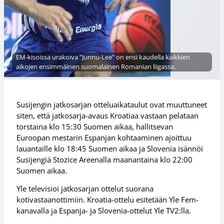
EM-kisoissa urakoiva ”Junnu-Lee” on ensi kaudella kaikkien
aikojen ensimmäinen suomalainen Romanian liigassa.
Susijengin jatkosarjan otteluaikataulut ovat muuttuneet
siten, että jatkosarja-avaus Kroatiaa vastaan pelataan
torstaina klo 15:30 Suomen aikaa, hallitsevan
Euroopan mestarin Espanjan kohtaaminen ajoittuu
lauantaille klo 18:45 Suomen aikaa ja Slovenia isännöi
Susijengiä Stozice Areenalla maanantaina klo 22:00
Suomen aikaa.
Yle televisioi jatkosarjan ottelut suorana
kotivastaanottimiin. Kroatia-ottelu esitetään Yle Fem-
kanavalla ja Espanja- ja Slovenia-ottelut Yle TV2:lla.