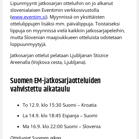
Lipunmyynti jatkosarjan otteluihin on jo alkanut
slovenialaisen Eventimin verkkosivustolla
(
www.eventim.si
). Myynnissä on yksittäisten
ottelulippujen lisäksi mm. päivälippuja. Toistaiseksi
lippuja on myynnissä vielä kaikkiin jatkosarjapeleihin,
mutta Slovenian maajoukkueen otteluista odotetaan
loppuunmyytyjä.
Jatkosarjan ottelut pelataan Ljubljanan Stozice
Areenalla (Vojkova cesta, Ljubljana).
Suomen EM-jatkosarjaotteluiden
vahvistettu aikataulu
To 12.9. klo 15:30 Suomi – Kroatia
La 14.9. klo 18:45 Espanja – Suomi
Ma 16.9. klo 22:00 Suomi – Slovenia
Otteluajat Suomen aikaa.