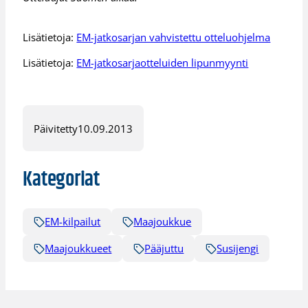
Lisätietoja:
EM-jatkosarjan vahvistettu otteluohjelma
Lisätietoja:
EM-jatkosarjaotteluiden lipunmyynti
Päivitetty
10.09.2013
Kategoriat
EM-kilpailut
Maajoukkue
Maajoukkueet
Pääjuttu
Susijengi