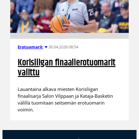
30.04.2026 08:54
Erotuomarit
Korisliigan finaalierotuomarit
valittu
Lauantaina alkava miesten Korisliigan
finaalisarja Salon Vilppaan ja Kataja-Basketin
välillä tuomitaan seitsemän erotuomarin
voimin.