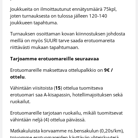
Joukkueita on ilmoittautunut ennätysmäärä 75kpl,
joten turnauksesta on tulossa jälleen 120-140
joukkueen tapahtuma.
Turnauksen osoittaman kovan kiinnostuksen johdosta
meillä on myös SUURI tarve saada erotuomareita
riittävästi mukaan tapahtumaan.
Tarjoamme erotuomareille seuraavaa
Erotuomareille maksettava ottelupalkkio on
9€ /
ottelu
.
Vähintään viisitoista (
15
) ottelua tuomitseva
erotuomari saa A-kisa­passin, hotellimajoituksen se­kä
ruokailut.
Erotuomareille tarjotaan ruokailu, mikäli tuomitsevat
vähintään neljä (4) ottelua päivässä.
Matkakuluista korvaamme ns.bensakulun (0,20s/km),
toivomme erotuomareiden käyttävän yhteiskyytejä.