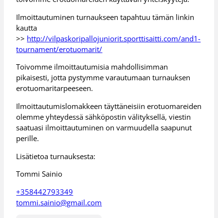
Ilmoittautuminen turnaukseen tapahtuu tämän linkin
kautta
>>
http://vilpaskoripallojuniorit.sporttisaitti.com/and1-
tournament/erotuomarit/
Toivomme ilmoittautumisia mahdollisimman
pikaisesti, jotta pystymme varautumaan turnauksen
erotuomaritarpeeseen.
Ilmoittautumislomakkeen täyttäneisiin erotuomareiden
olemme yhteydessä sähköpostin välityksellä, viestin
saatuasi ilmoittautuminen on varmuudella saapunut
perille.
Lisätietoa turnauksesta:
Tommi Sainio
+358442793349
tommi.sainio@gmail.com