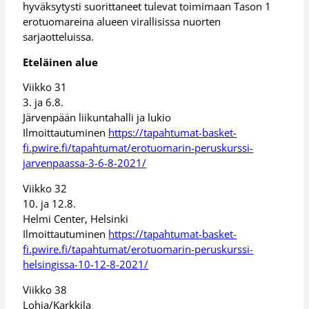
hyväksytysti suorittaneet tulevat toimimaan Tason 1
erotuomareina alueen virallisissa nuorten
sarjaotteluissa.
Eteläinen alue
Viikko 31
3. ja 6.8.
Järvenpään liikuntahalli ja lukio
Ilmoittautuminen
https://tapahtumat-basket-
fi.pwire.fi/tapahtumat/erotuomarin-peruskurssi-
jarvenpaassa-3-6-8-2021/
Viikko 32
10. ja 12.8.
Helmi Center, Helsinki
Ilmoittautuminen
https://tapahtumat-basket-
fi.pwire.fi/tapahtumat/erotuomarin-peruskurssi-
helsingissa-10-12-8-2021/
Viikko 38
Lohja/Karkkila