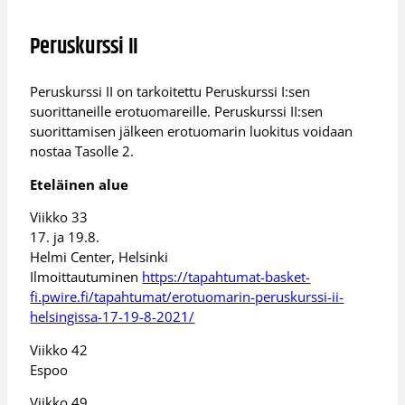
Peruskurssi II
Peruskurssi II on tarkoitettu Peruskurssi I:sen
suorittaneille erotuomareille. Peruskurssi II:sen
suorittamisen jälkeen erotuomarin luokitus voidaan
nostaa Tasolle 2.
Eteläinen alue
Viikko 33
17. ja 19.8.
Helmi Center, Helsinki
Ilmoittautuminen
https://tapahtumat-basket-
fi.pwire.fi/tapahtumat/erotuomarin-peruskurssi-ii-
helsingissa-17-19-8-2021/
Viikko 42
Espoo
Viikko 49