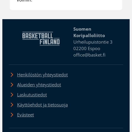
Suomen
Koripalloliitto
Urheilupuistontie 3
02200 Espoo
office@basket.fi
Henkilöstön yhteystiedot
Alueiden yhteystiedot
Laskutustiedot
Käyttöehdot ja tietosuoja
Evästeet