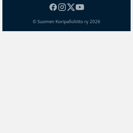
© Suomen Koripalloliitto ry 2026