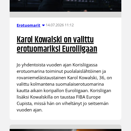
14.07.2026 11:12
Erotuomarit
Karol Kowalski on valittu
erotuomariksi Euroliigaan
Jo yhdentoista vuoden ajan Korisliigassa
erotuomarina toiminut puolalaislähtöinen ja
rovaniemeläistaustainen Karol Kowalski, 36, on
valittu kolmantena suomalaiserotuomarina
kautta aikain koripallon Euroliigaan. Korisliigan
lisäksi Kowalskilla on taustaa FIBA Europe
Cupista, missä hän on viheltänyt jo seitsemän
vuoden ajan.