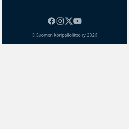
© Suomen Koripalloliitto ry 2026