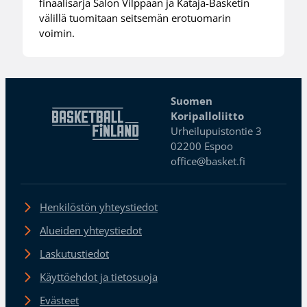
finaalisarja Salon Vilppaan ja Kataja-Basketin
välillä tuomitaan seitsemän erotuomarin
voimin.
Suomen
Koripalloliitto
Urheilupuistontie 3
02200 Espoo
office@basket.fi
Henkilöstön yhteystiedot
Alueiden yhteystiedot
Laskutustiedot
Käyttöehdot ja tietosuoja
Evästeet