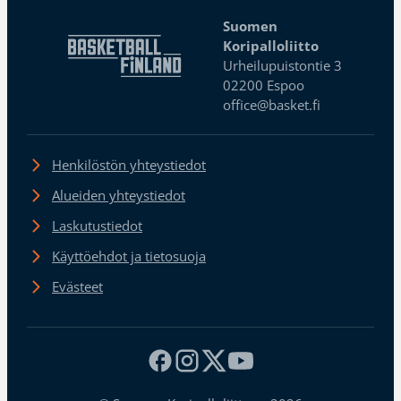
Suomen
Koripalloliitto
Urheilupuistontie 3
02200 Espoo
office@basket.fi
Henkilöstön yhteystiedot
Alueiden yhteystiedot
Laskutustiedot
Käyttöehdot ja tietosuoja
Evästeet