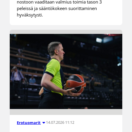
nostoon vaaditaan valmius toimia tason 3
peleissä ja sääntökokeen suorittaminen
hyväksytysti.
14.07.2026 11:12
Erotuomarit