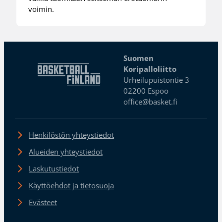
voimin.
Suomen
Koripalloliitto
Urheilupuistontie 3
02200 Espoo
office@basket.fi
Henkilöstön yhteystiedot
Alueiden yhteystiedot
Laskutustiedot
Käyttöehdot ja tietosuoja
Evästeet