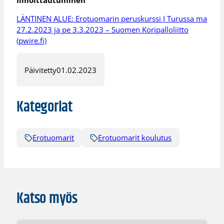
Ilmoittautuminen
LÄNTINEN ALUE: Erotuomarin peruskurssi I Turussa ma
27.2.2023 ja pe 3.3.2023 – Suomen Koripalloliitto
(pwire.fi)
Päivitetty
01.02.2023
Kategoriat
Erotuomarit
Erotuomarit koulutus
Katso myös