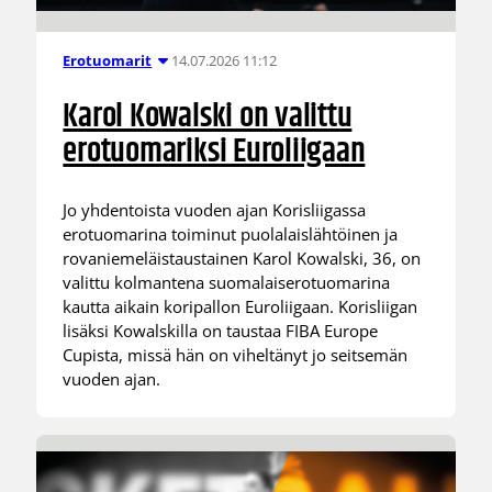
14.07.2026 11:12
Erotuomarit
Karol Kowalski on valittu
erotuomariksi Euroliigaan
Jo yhdentoista vuoden ajan Korisliigassa
erotuomarina toiminut puolalaislähtöinen ja
rovaniemeläistaustainen Karol Kowalski, 36, on
valittu kolmantena suomalaiserotuomarina
kautta aikain koripallon Euroliigaan. Korisliigan
lisäksi Kowalskilla on taustaa FIBA Europe
Cupista, missä hän on viheltänyt jo seitsemän
vuoden ajan.