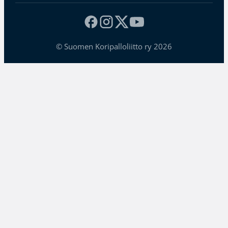
© Suomen Koripalloliitto ry 2026