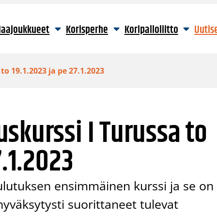
aajoukkueet
Korisperhe
Koripalloliitto
Uutis
o 19.1.2023 ja pe 27.1.2023
skurssi I Turussa to
7.1.2023
ulutuksen ensimmäinen kurssi ja se on
hyväksytysti suorittaneet tulevat