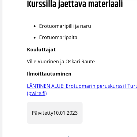
Kurssilla jaettava materiaali
Erotuomaripilli ja naru
Erotuomaripaita
Kouluttajat
Ville Vuorinen ja Oskari Raute
Ilmoittautuminen
LÄNTINEN ALUE: Erotuomarin peruskurssi I Turus
(pwire.fi)
Päivitetty
10.01.2023