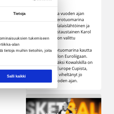
Jo yhdentoista vuoden ajan
Tietoja
ä
Korisliigassa erotuomarina
toiminut puolalaislähtöinen ja
rovaniemeläistaustainen Karol
Kowalski, 36, on valittu
 ominaisuuksien tukemiseen
kolmantena
tiikka-alan
suomalaiserotuomarina kautta
ietoja muihin tietoihin, joita
aikain koripallon Euroliigaan.
Korisliigan lisäksi Kowalskilla on
taustaa FIBA Europe Cupista,
missä hän on viheltänyt jo
Salli kaikki
seitsemän vuoden ajan.