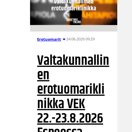
24.06.2026 09:29
Erotuomarit
Valtakunnallin
en
erotuomarikli
nikka VEK
22.-23.8.2026