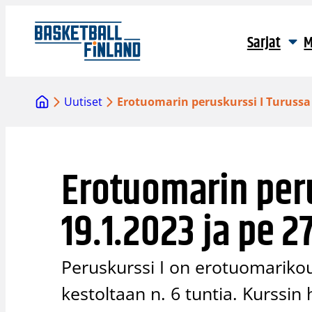
Siirry
sisältöön
Sarjat
M
Uutiset
Erotuomarin peruskurssi I Turussa t
Erotuomarin peru
19.1.2023 ja pe 2
Peruskurssi I on erotuomariko
kestoltaan n. 6 tuntia. Kurssin 