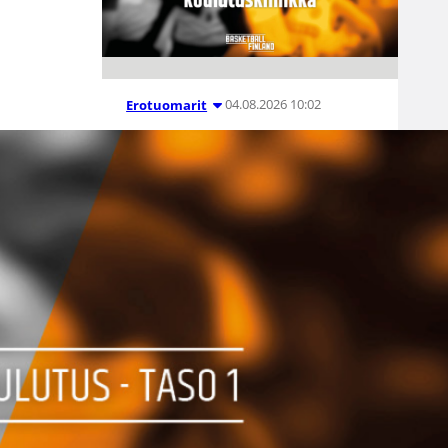
04.08.2026 10:02
Erotuomarit
Kauden 2026-
27
erotuomareid
en
koulutusklinik
at