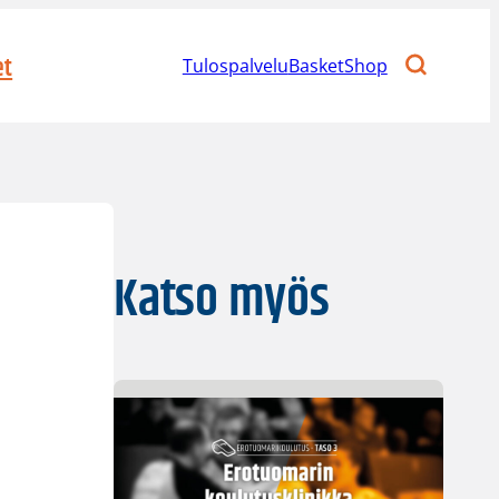
et
Tulospalvelu
BasketShop
Katso myös