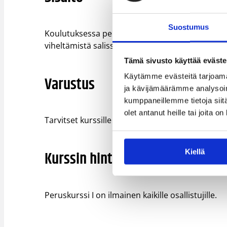
Suostumus
Koulutuksessa perehdytään erotuomarina toimimis
viheltämistä salissa.
Tämä sivusto käyttää eväste
Käytämme evästeitä tarjoama
Varustus
ja kävijämäärämme analysoim
kumppaneillemme tietoja siitä
olet antanut heille tai joita o
Tarvitset kurssille muistiinpanovälineet ja sali
Kiellä
Kurssin hinta
Peruskurssi I on ilmainen kaikille osallistujille.