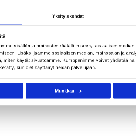
Yksityiskohdat
en alkeisiin luentotilassa ja harjoitellaan liikkumista sek
itä
mme sisällön ja mainosten räätälöimiseen, sosiaalisen median
iseen. Lisäksi jaamme sosiaalisen median, mainosalan ja analy
, miten käytät sivustoamme. Kumppanimme voivat yhdistää näitä t
n kerätty, kun olet käyttänyt heidän palvelujaan.
varustuksen (tumma ja vaalea paita).
Muokkaa