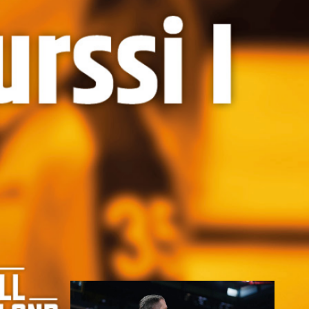
Erotuomarin koulutusklinikka on
tasoa nostava koulutus ja se on
tarkoitettu tason 2
erotuomareille, jotka ovat
aktiivisesti toimineet tason 2
erotuomareina noin vuoden
ajan. Koulutuksen aikana
kouluttajat arvioivat
nostetaanko erotuomari tasolle
3. Tason nostoon vaaditaan
valmius toimia tason 3 peleissä
ja sääntökokeen suorittaminen
hyväksytysti.