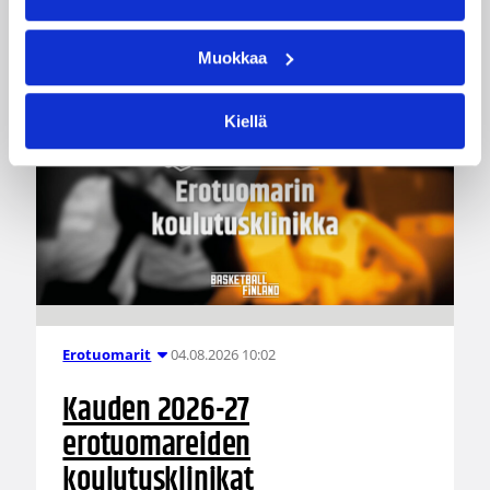
innostaa mukaan uusia pelaajia ja syventää
yhteistyötä koulujen kanssa.
Muokkaa
Kiellä
04.08.2026 10:02
Erotuomarit
Kauden 2026-27
erotuomareiden
koulutusklinikat