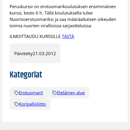
Peruskurssi on erotuomarikoulutuksen ensimmäinen
kurssi, kesto 6 h. Tällä koulutuksella tulee
Nuorisoerotuomariksi ja saa määräaikaisen oikeuden
toimia nuorten virallisissa sarjaotteluissa
ILMOITTAUDU KURSSILLE
TÄSTÄ
Päivitetty
21.03.2012
Kategoriat
Erotuomarit
Eteläinen alue
Koripalloliitto