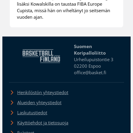
lisäksi Kowalskilla on taustaa FIBA Europe
Cupista, missä hän on viheltänyt jo seitsemän
vuoden ajan.
Suomen
Koripalloliitto
Urheilupuistontie 3
02200 Espoo
office@basket.fi
Henkilöstön yhteystiedot
Alueiden yhteystiedot
Laskutustiedot
Käyttöehdot ja tietosuoja
Evästeet