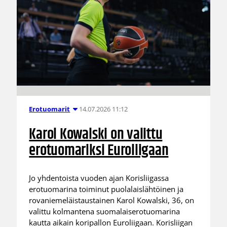
14.07.2026 11:12
Erotuomarit
Karol Kowalski on valittu
erotuomariksi Euroliigaan
Jo yhdentoista vuoden ajan Korisliigassa
erotuomarina toiminut puolalaislähtöinen ja
rovaniemeläistaustainen Karol Kowalski, 36, on
valittu kolmantena suomalaiserotuomarina
kautta aikain koripallon Euroliigaan. Korisliigan