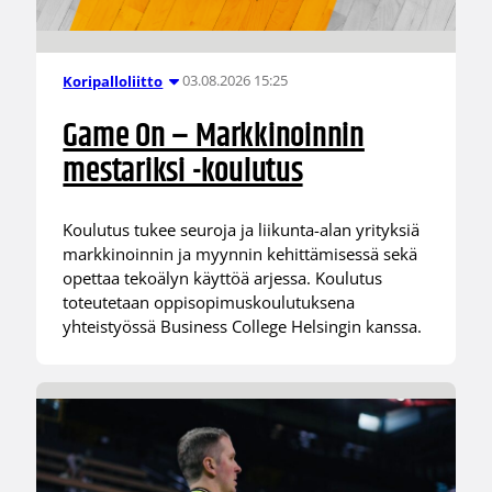
03.08.2026 15:25
Koripalloliitto
Game On – Markkinoinnin
mestariksi -koulutus
Koulutus tukee seuroja ja liikunta-alan yrityksiä
markkinoinnin ja myynnin kehittämisessä sekä
opettaa tekoälyn käyttöä arjessa. Koulutus
toteutetaan oppisopimuskoulutuksena
yhteistyössä Business College Helsingin kanssa.