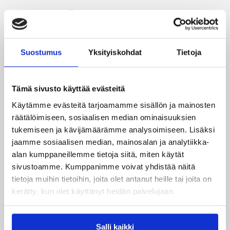
Katso myös
Suostumus
Yksityiskohdat
Tietoja
Tämä sivusto käyttää evästeitä
Käytämme evästeitä tarjoamamme sisällön ja mainosten
räätälöimiseen, sosiaalisen median ominaisuuksien
tukemiseen ja kävijämäärämme analysoimiseen. Lisäksi
jaamme sosiaalisen median, mainosalan ja analytiikka-
04.08.2026 12:00
Koripalloliitto
alan kumppaneillemme tietoja siitä, miten käytät
sivustoamme. Kumppanimme voivat yhdistää näitä
Miljoona koria! -haaste alkaa
tietoja muihin tietoihin, joita olet antanut heille tai joita on
17.8.
kerätty, kun olet käyttänyt heidän palvelujaan.
Haaste tarjoaa seuroille valmiin konseptin
Salli kaikki