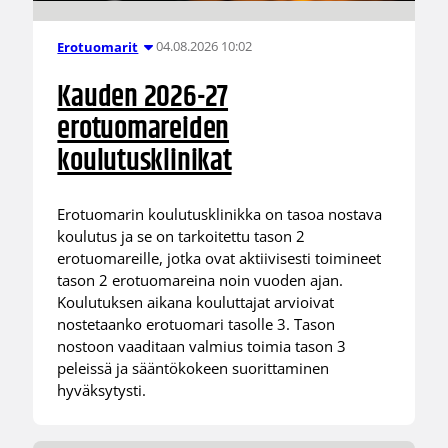
04.08.2026 10:02
Erotuomarit
Kauden 2026-27
erotuomareiden
koulutusklinikat
Erotuomarin koulutusklinikka on tasoa nostava
koulutus ja se on tarkoitettu tason 2
erotuomareille, jotka ovat aktiivisesti toimineet
tason 2 erotuomareina noin vuoden ajan.
Koulutuksen aikana kouluttajat arvioivat
nostetaanko erotuomari tasolle 3. Tason
nostoon vaaditaan valmius toimia tason 3
peleissä ja sääntökokeen suorittaminen
hyväksytysti.