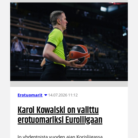
14.07.2026 11:12
Erotuomarit
Karol Kowalski on valittu
erotuomariksi Euroliigaan
Jo yhdentoista vuoden ajan Korisliigassa