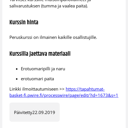
salivarustuksen (tumma ja vaalea paita).
Kurssin hinta
Peruskurssi on ilmainen kaikille osallistujille.
Kurssilla jaettava materiaali
Erotuomaripilli ja naru
erotuomari paita
Linkki ilmoittautumiseen >>
https://tapahtumat-
basket-fi.pwire.fi/processwire/page/edit/?id=1673&s=1
Päivitetty
22.09.2019