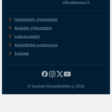
office@basket.fi
Henkilöstön yhteystiedot
Alueiden yhteystiedot
Laskutustiedot
Käyttöehdot ja tietosuoja
Evästeet
© Suomen Koripalloliitto ry 2026