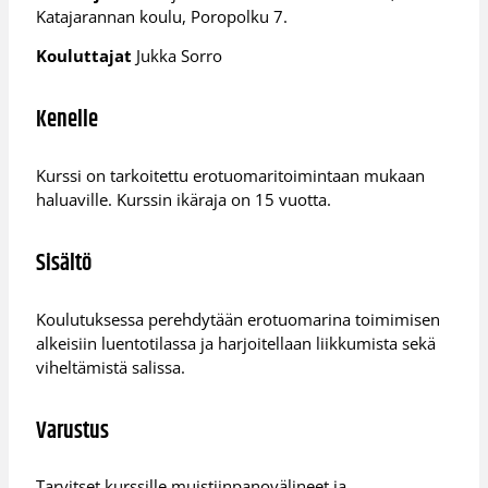
Katajarannan koulu, Poropolku 7.
Kouluttajat
Jukka Sorro
Kenelle
Kurssi on tarkoitettu erotuomaritoimintaan mukaan
haluaville. Kurssin ikäraja on 15 vuotta.
Sisältö
Koulutuksessa perehdytään erotuomarina toimimisen
alkeisiin luentotilassa ja harjoitellaan liikkumista sekä
viheltämistä salissa.
Varustus
Tarvitset kurssille muistiinpanovälineet ja