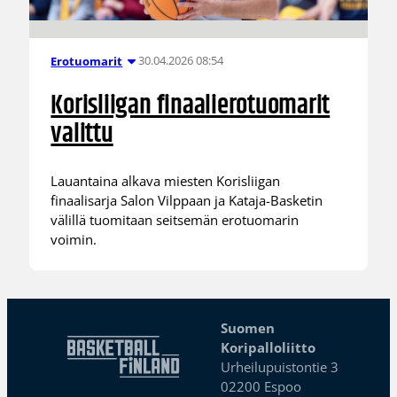
30.04.2026 08:54
Erotuomarit
Korisliigan finaalierotuomarit
valittu
Lauantaina alkava miesten Korisliigan
finaalisarja Salon Vilppaan ja Kataja-Basketin
välillä tuomitaan seitsemän erotuomarin
voimin.
Suomen
Koripalloliitto
Urheilupuistontie 3
02200 Espoo